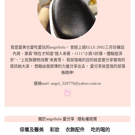
我是愛美也愛吃愛玩的angellulu， 曾經上過ELLE 2002三月份雜誌
內頁、東森"現在才知道"達人來賓、1111"小資A好康，體驗經濟
夯"、"上班族聰明消費"來賓等。 寫部落格的目的就是要分享實用的
資訊給大家， 想藉由我微薄的力量分享出去， 愛分享就是我的部落
格精神!
連絡mail: angel_520770@yahoo.com.tw
關於angellulu 愛分享
·
隱私權政策
保養及醫美
彩妝
衣飾配件
吃的喝的