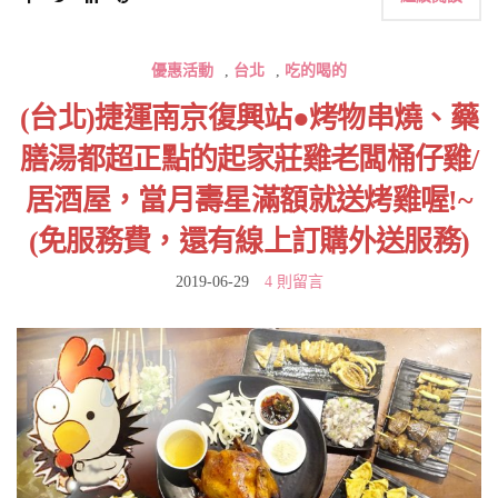
優惠活動
,
台北
,
吃的喝的
(台北)捷運南京復興站●烤物串燒、藥
膳湯都超正點的起家莊雞老闆桶仔雞/
居酒屋，當月壽星滿額就送烤雞喔!~
(免服務費，還有線上訂購外送服務)
2019-06-29
4 則留言