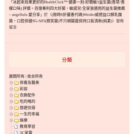
「
冰起來效果更好的HealthClick™ 健康一刻-好聰敏3益生菌(香草/香
檬口味) 評價。百億專利四大好菌，敏感兒/全家皆適用的益生菌推薦
– angellulu 愛分享
」於〈
(限時8折優惠代碼)Weider威德益口酵乳酸
菌，口腔保健SG-A95(微笑菌)不只順腸還保持口氣清新(純素)
〉發佈
留言
分類
展開所有
|
收合所有
保養及醫美
彩妝
衣飾配件
吃的喝的
旅遊住宿
一生的幸福
娛樂
教育學習
3C家電