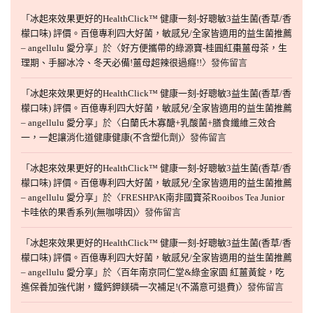
「
冰起來效果更好的HealthClick™ 健康一刻-好聰敏3益生菌(香草/香
檬口味) 評價。百億專利四大好菌，敏感兒/全家皆適用的益生菌推薦
– angellulu 愛分享
」於〈
好方便攜帶的綠源寶-桂圓紅棗薑母茶，生
理期、手腳冰冷、冬天必備!薑母超辣很過癮!!
〉發佈留言
「
冰起來效果更好的HealthClick™ 健康一刻-好聰敏3益生菌(香草/香
檬口味) 評價。百億專利四大好菌，敏感兒/全家皆適用的益生菌推薦
– angellulu 愛分享
」於〈
白蘭氏木寡醣+乳酸菌+膳食纖維三效合
一，一起讓消化道健康健康(不含塑化劑)
〉發佈留言
「
冰起來效果更好的HealthClick™ 健康一刻-好聰敏3益生菌(香草/香
檬口味) 評價。百億專利四大好菌，敏感兒/全家皆適用的益生菌推薦
– angellulu 愛分享
」於〈
FRESHPAK南非國寶茶Rooibos Tea Junior
卡哇依的果香系列(無咖啡因)
〉發佈留言
「
冰起來效果更好的HealthClick™ 健康一刻-好聰敏3益生菌(香草/香
檬口味) 評價。百億專利四大好菌，敏感兒/全家皆適用的益生菌推薦
– angellulu 愛分享
」於〈
百年南京同仁堂&綠金家園 紅薑黃錠，吃
進保養加強代謝，鐵鈣鉀鎂磷一次補足!(不滿意可退費)
〉發佈留言