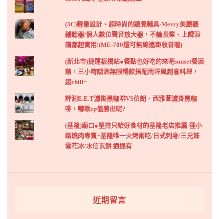
(3C)輕量設計、超時尚的聽覺輔具-Merry美麗聽
輔聽器/個人數位聲音放大器，不論長輩、上課演
講都超實用!(ME-700還可無線遠距收音喔)
(新北市)捷運板橋站●餐點也好吃的來吧sunset餐酒
館，三小時調酒無限暢飲搭配南洋風創意料理，
超chill~
評測E.E.T濾掛黑咖啡VS伯朗、西雅圖濾掛黑咖
啡，哪款cp值勝出呢?
(基隆)廟口●堅持只給好食材的基隆老店推薦-狸小
路燒肉專賣~基隆唯一火烤兩吃/日式刺身/三兄妹
雪花冰/水信玄餅 通通有
近期留言