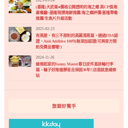
2025-05-24
(基隆)大武崙●價格公開透明的海之鄉 高CP值海
產餐廳~基隆現撈海鮮推薦/海之鄉評價/基隆聚餐
推薦/生魚片升級活動
2025-02-23
有燕屋、有三不原則的高圓清燕窩，通過FDA認
證、Anti Additive 100％無添加認證(可與官方預
約免費品嘗喔!)
2024-11-26
維修起家的Sunny Master春日皮件直排輪行李
箱，輪子好推極靜音且保固30年!!店面就是維修
站
旅遊好幫手