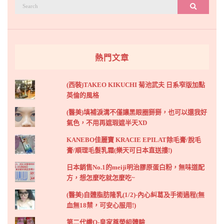
搜
搜尋
尋：
熱門文章
(西裝)TAKEO KIKUCHI 菊池武夫 日系窄版加點
英倫的風格
(醫美)填補淚溝不僅讓黑眼圈掰掰，也可以還我好
氣色，不用再遮瑕遮半天XD
KANEBO佳麗寶 KRACIE EPILAT除毛膏/脫毛
膏/順理毛髮乳霜(樂天可日本直送摟!)
日本銷售No.1的meiji明治膠原蛋白粉，無味道配
方，想怎麼吃就怎麼吃~
(醫美)自體脂肪隆乳(1/2)-內心糾葛及手術過程(無
血無18禁，可安心服用!)
第二代纖Q-皇家尊榮組體驗