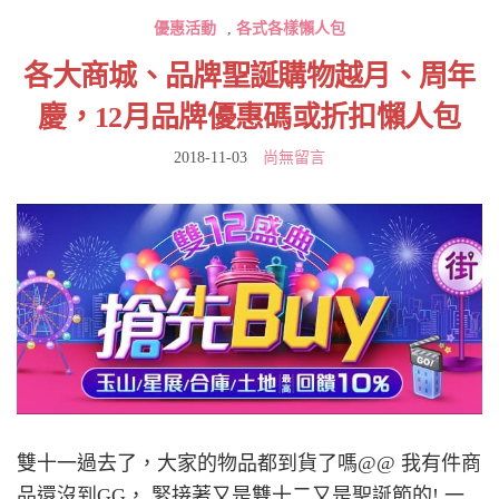
優惠活動
,
各式各樣懶人包
各大商城、品牌聖誕購物越月、周年
慶，12月品牌優惠碼或折扣懶人包
2018-11-03
尚無留言
雙十一過去了，大家的物品都到貨了嗎@@ 我有件商
品還沒到GG， 緊接著又是雙十二又是聖誕節的! 一