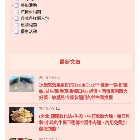
參加活動
汽機車相關
各式各樣懶人包
寵物相關
優惠活動
最新文章
2026-06-04
冰起來效果更好的HealthClick™ 健康一刻-好聰
敏3益生菌(香草/香檬口味) 評價。百億專利四大
好菌，敏感兒/全家皆適用的益生菌推薦
2025-09-14
(台北)捷運敦化站●牛肉、牛筋軟嫩大塊，每日熬
製6小時的牛殿下秘傳金湯牛肉麵，內用免費加
麵吃到飽!!