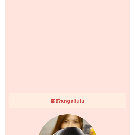
關於angellulu