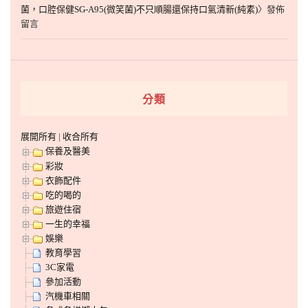
菌，口腔保健SG-A95(微笑菌)不只順腸還保持口氣清新(純素)
〉發佈
留言
分類
展開所有
|
收合所有
保養及醫美
彩妝
衣飾配件
吃的喝的
旅遊住宿
一生的幸福
娛樂
教育學習
3C家電
參加活動
汽機車相關