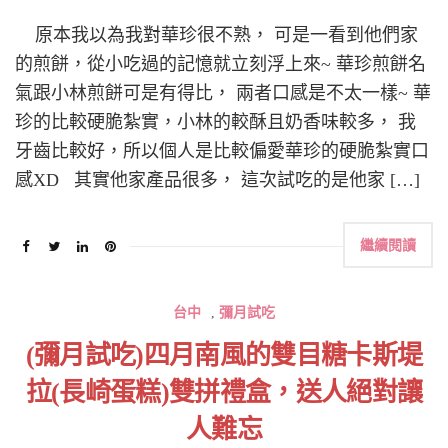
原本我以為我對華珍很不熟， 可是一看到他們家
的煎餅，從小吃過的記憶就立刻浮上來~ 華珍煎餅名
氣跟小林煎餅可是有得比， 兩者口感是不太一樣~ 華
珍的比較硬脆紮實，小林的較酥且奶香味較多， 我
牙齒比較好，所以個人是比較偏愛華珍的硬脆紮實口
感XD 其實他家產品很多， 這次試吃的是他家 […]
繼續閱讀
台中
,
彌月試吃
(彌月試吃)四月南風的雙目糖卡斯堤
拉(長崎蛋糕)雙拼禮盒，送人絕對讓
人難忘