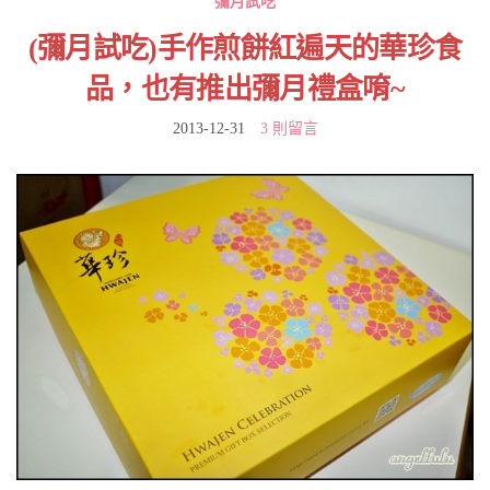
彌月試吃
(彌月試吃)手作煎餅紅遍天的華珍食
品，也有推出彌月禮盒唷~
2013-12-31
3 則留言