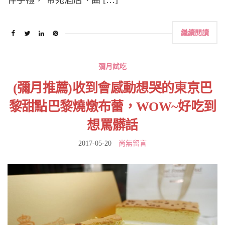
伴手禮， 帝苑酒店、曲 […]
繼續閱讀
彌月試吃
(彌月推薦)收到會感動想哭的東京巴
黎甜點巴黎燒燉布蕾，WOW~好吃到
想罵髒話
2017-05-20
尚無留言