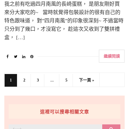
我之前有吃過四月南風的長崎蛋糕， 是朋友剛好買
來分大家吃的~ 當時就覺得包裝設計的很有自己的
特色跟味道， 對”四月南風”的印象很深刻~ 不過當時
只分到了幾口，才沒寫它， 趁這次又收到了雙拼禮
盒， […]
繼續閱讀
1
2
3
...
5
下一頁 »
這裡可以搜尋相關文章
搜