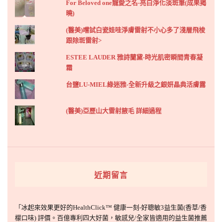
For Beloved one寵愛之名-亮白淨化淡斑筆(成果揭
曉)
(醫美)嚐試白瓷娃哇淨膚雷射不小心多了淺層飛梭
跟除斑雷射>
ESTEE LAUDER 雅詩蘭黛-時光肌密瞬間青春凝
霜
台鹽LU-MIEL綠迷雅-全新升級之銀妍晶典活膚露
(醫美)亞歷山大雷射腋毛 詳細過程
近期留言
「
冰起來效果更好的HealthClick™ 健康一刻-好聰敏3益生菌(香草/香
檬口味) 評價。百億專利四大好菌，敏感兒/全家皆適用的益生菌推薦