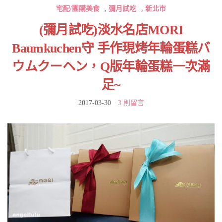
宅配/團購美食
,
彌月試吃
,
新北市
(彌月試吃)淡水名店MORI
Baumkuchen守 手作現烤年輪蛋糕バ
ウムクーヘン，Q版年輪蛋糕一次滿
足~
2017-03-30
3 則留言