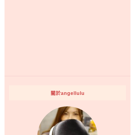
關於angellulu