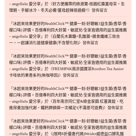
– angellulu 愛分享
」於〈
好方便攜帶的綠源寶-桂圓紅棗薑母茶，生
理期、手腳冰冷、冬天必備!薑母超辣很過癮!!
〉發佈留言
「
冰起來效果更好的HealthClick™ 健康一刻-好聰敏3益生菌(香草/香
檬口味) 評價。百億專利四大好菌，敏感兒/全家皆適用的益生菌推薦
– angellulu 愛分享
」於〈
白蘭氏木寡醣+乳酸菌+膳食纖維三效合
一，一起讓消化道健康健康(不含塑化劑)
〉發佈留言
「
冰起來效果更好的HealthClick™ 健康一刻-好聰敏3益生菌(香草/香
檬口味) 評價。百億專利四大好菌，敏感兒/全家皆適用的益生菌推薦
– angellulu 愛分享
」於〈
FRESHPAK南非國寶茶Rooibos Tea Junior
卡哇依的果香系列(無咖啡因)
〉發佈留言
「
冰起來效果更好的HealthClick™ 健康一刻-好聰敏3益生菌(香草/香
檬口味) 評價。百億專利四大好菌，敏感兒/全家皆適用的益生菌推薦
– angellulu 愛分享
」於〈
百年南京同仁堂&綠金家園 紅薑黃錠，吃
進保養加強代謝，鐵鈣鉀鎂磷一次補足!(不滿意可退費)
〉發佈留言
「
冰起來效果更好的HealthClick™ 健康一刻-好聰敏3益生菌(香草/香
檬口味) 評價。百億專利四大好菌，敏感兒/全家皆適用的益生菌推薦
– angellulu 愛分享
」於〈
(限時8折優惠代碼)Weider威德益口酵乳酸