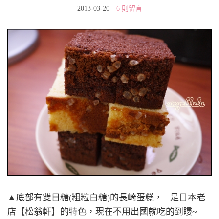
2013-03-20
6 則留言
▲底部有雙目糖(粗粒白糖)的長崎蛋糕， 是日本老
店【松翁軒】的特色，現在不用出國就吃的到瞜~