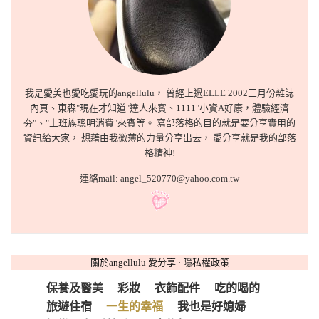
我是愛美也愛吃愛玩的angellulu， 曾經上過ELLE 2002三月份雜誌
內頁、東森"現在才知道"達人來賓、1111"小資A好康，體驗經濟
夯"、"上班族聰明消費"來賓等。 寫部落格的目的就是要分享實用的
資訊給大家， 想藉由我微薄的力量分享出去， 愛分享就是我的部落
格精神!
連絡mail: angel_520770@yahoo.com.tw
關於angellulu 愛分享
·
隱私權政策
保養及醫美
彩妝
衣飾配件
吃的喝的
旅遊住宿
一生的幸福
我也是好媳婦