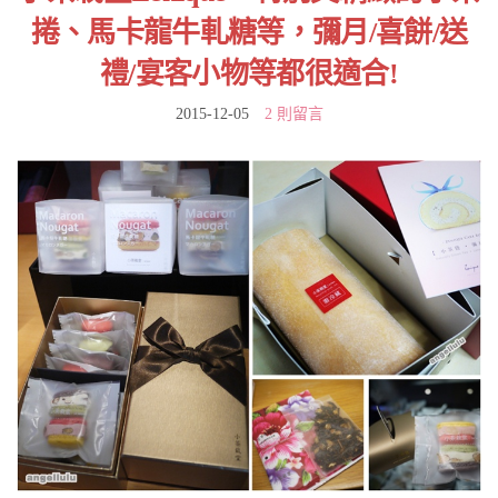
捲、馬卡龍牛軋糖等，彌月/喜餅/送
禮/宴客小物等都很適合!
2015-12-05
2 則留言