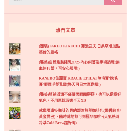
搜尋
尋：
熱門文章
(西裝)TAKEO KIKUCHI 菊池武夫 日系窄版加點
英倫的風格
(醫美)自體脂肪隆乳(1/2)-內心糾葛及手術過程(無
血無18禁，可安心服用!)
KANEBO佳麗寶 KRACIE EPILAT除毛膏/脫毛
膏/順理毛髮乳霜(樂天可日本直送摟!)
(醫美)填補淚溝不僅讓黑眼圈掰掰，也可以還我好
氣色，不用再遮瑕遮半天XD
就像喝濾掛咖啡的貝納頌冷熱萃咖啡包(果香綜合/
黃金曼巴)，隨時隨地都可到極品咖啡~(天氣熱時
冷萃Cold Brew超好喝)