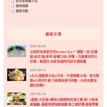
各式各樣懶人包
寵物相關
優惠活動
最新文章
2026-06-04
冰起來效果更好的HealthClick™ 健康一刻-好聰
敏3益生菌(香草/香檬口味) 評價。百億專利四大
好菌，敏感兒/全家皆適用的益生菌推薦
2025-09-14
(台北)捷運敦化站●牛肉、牛筋軟嫩大塊，每日熬
製6小時的牛殿下秘傳金湯牛肉麵，內用免費加
麵吃到飽!!
2025-05-24
(基隆)大武崙●價格公開透明的海之鄉 高CP值海
產餐廳~基隆現撈海鮮推薦/海之鄉評價/基隆聚餐