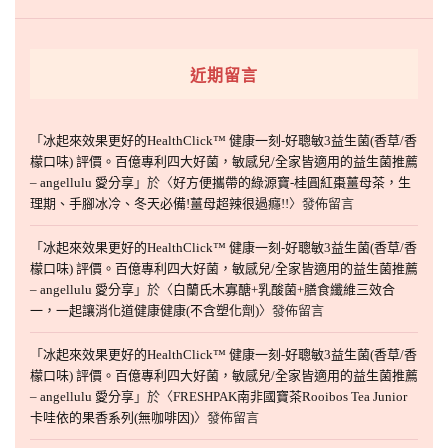
近期留言
「
冰起來效果更好的HealthClick™ 健康一刻-好聰敏3益生菌(香草/香
檬口味) 評價。百億專利四大好菌，敏感兒/全家皆適用的益生菌推薦
– angellulu 愛分享
」於〈
好方便攜帶的綠源寶-桂圓紅棗薑母茶，生
理期、手腳冰冷、冬天必備!薑母超辣很過癮!!
〉發佈留言
「
冰起來效果更好的HealthClick™ 健康一刻-好聰敏3益生菌(香草/香
檬口味) 評價。百億專利四大好菌，敏感兒/全家皆適用的益生菌推薦
– angellulu 愛分享
」於〈
白蘭氏木寡醣+乳酸菌+膳食纖維三效合
一，一起讓消化道健康健康(不含塑化劑)
〉發佈留言
「
冰起來效果更好的HealthClick™ 健康一刻-好聰敏3益生菌(香草/香
檬口味) 評價。百億專利四大好菌，敏感兒/全家皆適用的益生菌推薦
– angellulu 愛分享
」於〈
FRESHPAK南非國寶茶Rooibos Tea Junior
卡哇依的果香系列(無咖啡因)
〉發佈留言