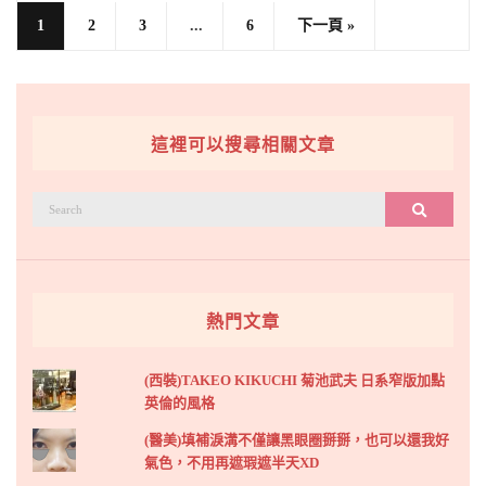
1
2
3
...
6
下一頁 »
這裡可以搜尋相關文章
搜
搜尋
尋：
熱門文章
(西裝)TAKEO KIKUCHI 菊池武夫 日系窄版加點
英倫的風格
(醫美)填補淚溝不僅讓黑眼圈掰掰，也可以還我好
氣色，不用再遮瑕遮半天XD