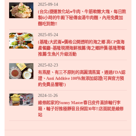
2025-09-14
(台北)捷運敦化站●牛肉、牛筋軟嫩大塊，每日熬
製6小時的牛殿下秘傳金湯牛肉麵，內用免費加
麵吃到飽!!
2025-05-24
(基隆)大武崙●價格公開透明的海之鄉 高CP值海
產餐廳~基隆現撈海鮮推薦/海之鄉評價/基隆聚餐
推薦/生魚片升級活動
2025-02-23
有燕屋、有三不原則的高圓清燕窩，通過FDA認
證、Anti Additive 100％無添加認證(可與官方預
約免費品嘗喔!)
2024-11-26
維修起家的Sunny Master春日皮件直排輪行李
箱，輪子好推極靜音且保固30年!!店面就是維修
站