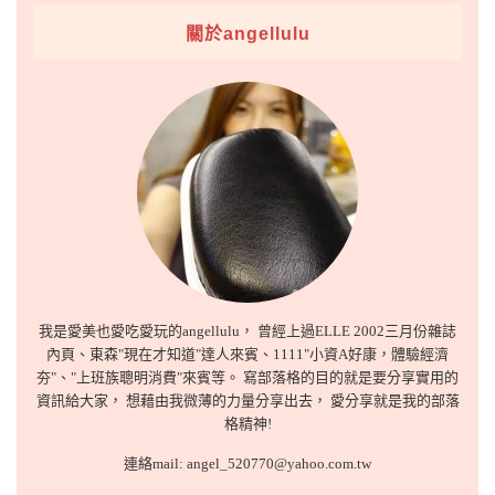
關於angellulu
我是愛美也愛吃愛玩的angellulu， 曾經上過ELLE 2002三月份雜誌
內頁、東森"現在才知道"達人來賓、1111"小資A好康，體驗經濟
夯"、"上班族聰明消費"來賓等。 寫部落格的目的就是要分享實用的
資訊給大家， 想藉由我微薄的力量分享出去， 愛分享就是我的部落
格精神!
連絡mail: angel_520770@yahoo.com.tw