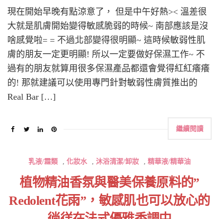
現在開始早晚有點涼意了， 但是中午好熱>< 溫差很
大就是肌膚開始變得敏感脆弱的時候~ 南部應該是沒
啥感覺啦= = 不過北部變得很明顯~ 這時候敏弱性肌
膚的朋友一定更明顯! 所以一定要做好保濕工作~ 不
過有的朋友就算用很多保濕產品都還會覺得紅紅癢癢
的! 那就建議可以使用專門針對敏弱性膚質推出的
Real Bar […]
繼續閱讀
乳液/霜類
,
化妝水
,
沐浴清潔/卸妝
,
精華液/精華油
植物精油香氛與醫美保養原料的”
Redolent花雨”，敏感肌也可以放心的
徜徉在法式優雅香調中