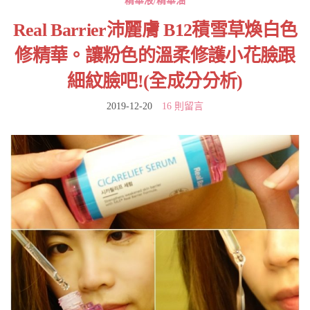
精華液/精華油
Real Barrier沛麗膚 B12積雪草煥白色
修精華。讓粉色的溫柔修護小花臉跟
細紋臉吧!(全成分分析)
2019-12-20
16 則留言