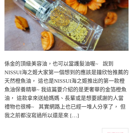
係金的頂級美容油，也可以當護髮油喔~ 說到
NISSUI海之姬大家第一個想到的應該是鐘欣怡推薦的
天然橙魚油， 這也是NISSUI海之姬推出的第一款橙
魚油保養精華~ 我這篇要介紹的是更奢華的金箔橙魚
油， 這款拿來送給媽媽、長輩或是想要感謝的人當
禮物也很棒~ 其實網路上也已經一堆人分享了， 但
我之前都沒寫過所以還是來 […]