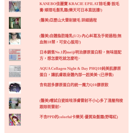
KANEBO佳麗寶 KRACIE EPILAT除毛膏/脫毛
膏/順理毛髮乳霜(樂天可日本直送摟!)
(醫美)亞歷山大雷射腋毛 詳細過程
(醫美)自體脂肪隆乳(1/2)-內心糾葛及手術過程(無
血無18禁，可安心服用!)
日本銷售No.1的meiji明治膠原蛋白粉，無味道配
方，想怎麼吃就怎麼吃~
AQUA Collagen Night & Day PHQ10純美肌膠原
蛋白，讓肌膚跟身體內部一起美美~(已停售)
含有超多膠原蛋白的統一魔力Q10膠原飲
(醫美)嚐試白瓷娃哇淨膚雷射不小心多了淺層飛梭
跟除斑雷射>
不含PPD的colorful卡樂芙-優質染髮霜(野莓紅)