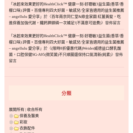
「
冰起來效果更好的HealthClick™ 健康一刻-好聰敏3益生菌(香草/香
檬口味) 評價。百億專利四大好菌，敏感兒/全家皆適用的益生菌推薦
– angellulu 愛分享
」於〈
百年南京同仁堂&綠金家園 紅薑黃錠，吃
進保養加強代謝，鐵鈣鉀鎂磷一次補足!(不滿意可退費)
〉發佈留言
「
冰起來效果更好的HealthClick™ 健康一刻-好聰敏3益生菌(香草/香
檬口味) 評價。百億專利四大好菌，敏感兒/全家皆適用的益生菌推薦
– angellulu 愛分享
」於〈
(限時8折優惠代碼)Weider威德益口酵乳酸
菌，口腔保健SG-A95(微笑菌)不只順腸還保持口氣清新(純素)
〉發佈
留言
分類
展開所有
|
收合所有
保養及醫美
彩妝
衣飾配件