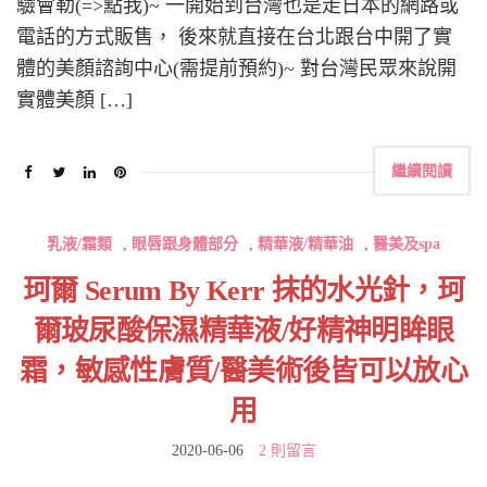
驗會勒(=>點我)~ 一開始到台灣也是走日本的網路或
電話的方式販售， 後來就直接在台北跟台中開了實
體的美顏諮詢中心(需提前預約)~ 對台灣民眾來說開
實體美顏 […]
繼續閱讀
乳液/霜類
,
眼唇跟身體部分
,
精華液/精華油
,
醫美及spa
珂爾 Serum By Kerr 抹的水光針，珂
爾玻尿酸保濕精華液/好精神明眸眼
霜，敏感性膚質/醫美術後皆可以放心
用
2020-06-06
2 則留言