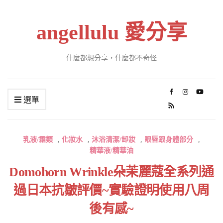
angellulu 愛分享
什麼都想分享，什麼都不奇怪
選單
乳液/霜類
,
化妝水
,
沐浴清潔/卸妝
,
眼唇跟身體部分
,
精華液/精華油
Domohorn Wrinkle朵茉麗蔻全系列通
過日本抗皺評價~實驗證明使用八周
後有感~