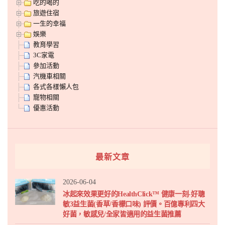
吃的喝的
旅遊住宿
一生的幸福
娛樂
教育學習
3C家電
參加活動
汽機車相關
各式各樣懶人包
寵物相關
優惠活動
最新文章
2026-06-04
冰起來效果更好的HealthClick™ 健康一刻-好聰
敏3益生菌(香草/香檬口味) 評價。百億專利四大
好菌，敏感兒/全家皆適用的益生菌推薦