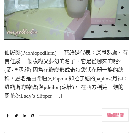
仙履蘭(Paphiopedilum)~~ 花語是代表：深思熟慮、有
責任感 一個模糊又夢幻的名子，它是從哪來的呢?
(圖-李勇毅) 因為花瓣變形成奇特袋狀花器一族的總
稱，屬名是由希臘文Paphia 即拉丁語的paphos(月神，
維納斯的綽號)與pdeilon(涼鞋)， 在西方稱這一類的
蘭花為Lady’s Slipper […]
繼續閱讀