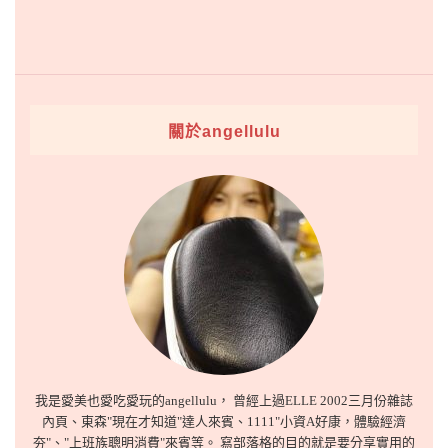
關於angellulu
我是愛美也愛吃愛玩的angellulu， 曾經上過ELLE 2002三月份雜誌
內頁、東森"現在才知道"達人來賓、1111"小資A好康，體驗經濟
夯"、"上班族聰明消費"來賓等。 寫部落格的目的就是要分享實用的