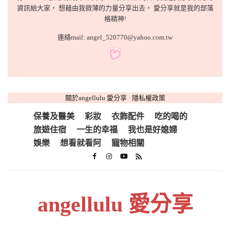
資訊給大家， 想藉由我微薄的力量分享出去， 愛分享就是我的部落
格精神!
連絡mail: angel_520770@yahoo.com.tw
關於angellulu 愛分享
·
隱私權政策
保養及醫美
彩妝
衣飾配件
吃的喝的
旅遊住宿
一生的幸福
我也是好媳婦
娛樂
想看就看阿
寵物相關
angellulu 愛分享