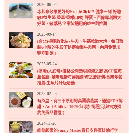
2026-06-04
冰起來效果更好的HealthClick™ 健康一刻-好聰
敏3益生菌(香草/香檬口味) 評價。百億專利四大
好菌，敏感兒/全家皆適用的益生菌推薦
2025-09-14
(台北)捷運敦化站●牛肉、牛筋軟嫩大塊，每日熬
製6小時的牛殿下秘傳金湯牛肉麵，內用免費加
麵吃到飽!!
2025-05-24
(基隆)大武崙●價格公開透明的海之鄉 高CP值海
產餐廳~基隆現撈海鮮推薦/海之鄉評價/基隆聚餐
推薦/生魚片升級活動
2025-02-23
有燕屋、有三不原則的高圓清燕窩，通過FDA認
證、Anti Additive 100％無添加認證(可與官方預
約免費品嘗喔!)
2024-11-26
維修起家的Sunny Master春日皮件直排輪行李