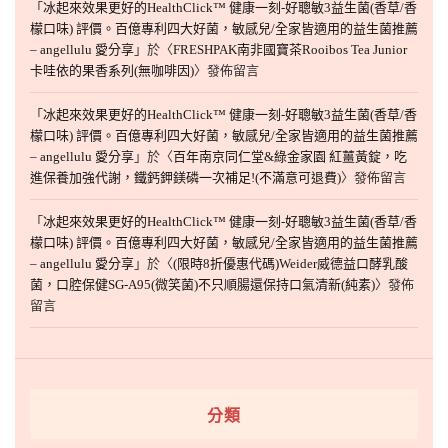
「
冰起來效果更好的HealthClick™ 健康一刻-好聰敏3益生菌(香草/香
檬口味) 評價。百億專利四大好菌，敏感兒/全家皆適用的益生菌推薦
– angellulu 愛分享
」於〈
FRESHPAK南非國寶茶Rooibos Tea Junior
卡哇依的果香系列(無咖啡因)
〉發佈留言
「
冰起來效果更好的HealthClick™ 健康一刻-好聰敏3益生菌(香草/香
檬口味) 評價。百億專利四大好菌，敏感兒/全家皆適用的益生菌推薦
– angellulu 愛分享
」於〈
百年南京同仁堂&綠金家園 紅薑黃錠，吃
進保養加強代謝，鐵鈣鉀鎂磷一次補足!(不滿意可退費)
〉發佈留言
「
冰起來效果更好的HealthClick™ 健康一刻-好聰敏3益生菌(香草/香
檬口味) 評價。百億專利四大好菌，敏感兒/全家皆適用的益生菌推薦
– angellulu 愛分享
」於〈
(限時8折優惠代碼)Weider威德益口酵乳酸
菌，口腔保健SG-A95(微笑菌)不只順腸還保持口氣清新(純素)
〉發佈
留言
分類