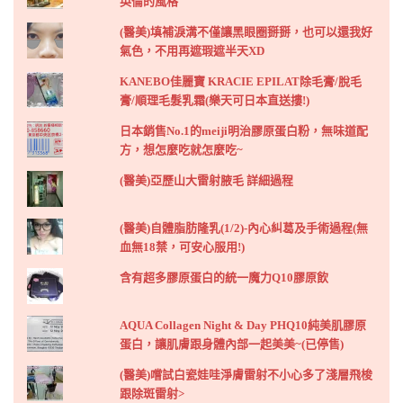
英倫的風格
(醫美)填補淚溝不僅讓黑眼圈掰掰，也可以還我好
氣色，不用再遮瑕遮半天XD
KANEBO佳麗寶 KRACIE EPILAT除毛膏/脫毛
膏/順理毛髮乳霜(樂天可日本直送摟!)
日本銷售No.1的meiji明治膠原蛋白粉，無味道配
方，想怎麼吃就怎麼吃~
(醫美)亞歷山大雷射腋毛 詳細過程
(醫美)自體脂肪隆乳(1/2)-內心糾葛及手術過程(無
血無18禁，可安心服用!)
含有超多膠原蛋白的統一魔力Q10膠原飲
AQUA Collagen Night & Day PHQ10純美肌膠原
蛋白，讓肌膚跟身體內部一起美美~(已停售)
(醫美)嚐試白瓷娃哇淨膚雷射不小心多了淺層飛梭
跟除斑雷射>