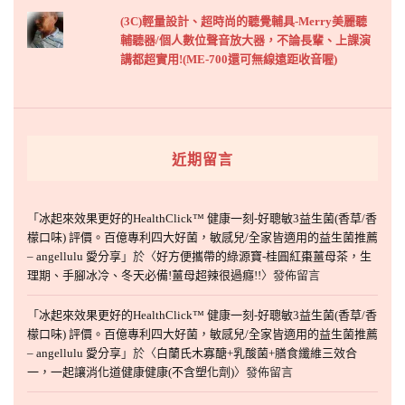
(3C)輕量設計、超時尚的聽覺輔具-Merry美麗聽
輔聽器/個人數位聲音放大器，不論長輩、上課演
講都超實用!(ME-700還可無線遠距收音喔)
近期留言
「
冰起來效果更好的HealthClick™ 健康一刻-好聰敏3益生菌(香草/香
檬口味) 評價。百億專利四大好菌，敏感兒/全家皆適用的益生菌推薦
– angellulu 愛分享
」於〈
好方便攜帶的綠源寶-桂圓紅棗薑母茶，生
理期、手腳冰冷、冬天必備!薑母超辣很過癮!!
〉發佈留言
「
冰起來效果更好的HealthClick™ 健康一刻-好聰敏3益生菌(香草/香
檬口味) 評價。百億專利四大好菌，敏感兒/全家皆適用的益生菌推薦
– angellulu 愛分享
」於〈
白蘭氏木寡醣+乳酸菌+膳食纖維三效合
一，一起讓消化道健康健康(不含塑化劑)
〉發佈留言