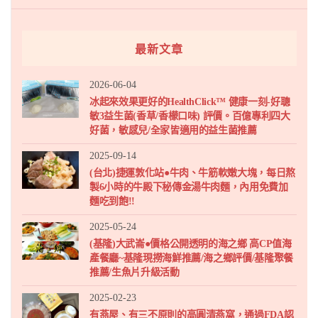
最新文章
2026-06-04
冰起來效果更好的HealthClick™ 健康一刻-好聰
敏3益生菌(香草/香檬口味) 評價。百億專利四大
好菌，敏感兒/全家皆適用的益生菌推薦
2025-09-14
(台北)捷運敦化站●牛肉、牛筋軟嫩大塊，每日熬
製6小時的牛殿下秘傳金湯牛肉麵，內用免費加
麵吃到飽!!
2025-05-24
(基隆)大武崙●價格公開透明的海之鄉 高CP值海
產餐廳~基隆現撈海鮮推薦/海之鄉評價/基隆聚餐
推薦/生魚片升級活動
2025-02-23
有燕屋、有三不原則的高圓清燕窩，通過FDA認