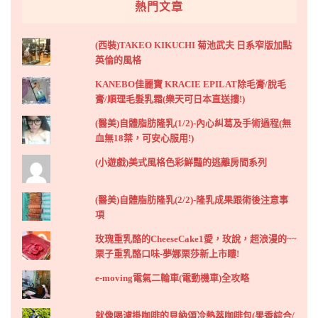
熱門文章
(西裝)TAKEO KIKUCHI 菊池武夫 日系窄版加點
英倫的風格
KANEBO佳麗寶 KRACIE EPILAT除毛膏/脫毛
膏/順理毛髮乳霜(樂天可日本直送摟!)
(醫美)自體脂肪隆乳(1/2)-內心糾葛及手術過程(無
血無18禁，可安心服用!)
(小遊戲)美式風格色彩鮮豔的逃離房間系列
(醫美)自體脂肪隆乳(2/2)-隆乳成果跟術後注意事
項
玫瑰重乳酪的CheeseCake1愛，玫說，超浪漫的~~
栗子重乳酪口味-夢娜栗莎新上市瞜!
e-moving電氣二輪車(電動機車)全攻略
就像喝濾掛咖啡的貝納頌冷熱萃咖啡包(果香綜合/