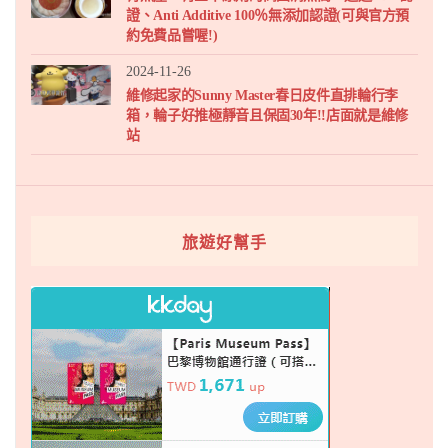
證、Anti Additive 100％無添加認證(可與官方預
約免費品嘗喔!)
2024-11-26
維修起家的Sunny Master春日皮件直排輪行李
箱，輪子好推極靜音且保固30年!!店面就是維修
站
旅遊好幫手