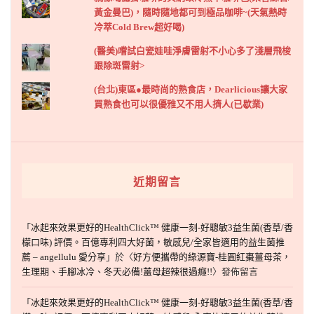
黃金曼巴)，隨時隨地都可到極品咖啡~(天氣熱時
冷萃Cold Brew超好喝)
(醫美)嚐試白瓷娃哇淨膚雷射不小心多了淺層飛梭
跟除斑雷射>
(台北)東區●最時尚的熟食店，Dearlicious讓大家
買熟食也可以很優雅又不用人擠人(已歇業)
近期留言
「
冰起來效果更好的HealthClick™ 健康一刻-好聰敏3益生菌(香草/香
檬口味) 評價。百億專利四大好菌，敏感兒/全家皆適用的益生菌推
薦 – angellulu 愛分享
」於〈
好方便攜帶的綠源寶-桂圓紅棗薑母茶，
生理期、手腳冰冷、冬天必備!薑母超辣很過癮!!
〉發佈留言
「
冰起來效果更好的HealthClick™ 健康一刻-好聰敏3益生菌(香草/香