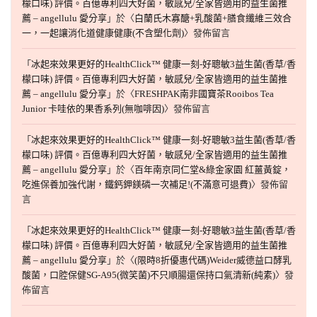
檬口味) 評價。百億專利四大好菌，敏感兒/全家皆適用的益生菌推
薦 – angellulu 愛分享
」於〈
白蘭氏木寡醣+乳酸菌+膳食纖維三效合
一，一起讓消化道健康健康(不含塑化劑)
〉發佈留言
「
冰起來效果更好的HealthClick™ 健康一刻-好聰敏3益生菌(香草/香
檬口味) 評價。百億專利四大好菌，敏感兒/全家皆適用的益生菌推
薦 – angellulu 愛分享
」於〈
FRESHPAK南非國寶茶Rooibos Tea
Junior 卡哇依的果香系列(無咖啡因)
〉發佈留言
「
冰起來效果更好的HealthClick™ 健康一刻-好聰敏3益生菌(香草/香
檬口味) 評價。百億專利四大好菌，敏感兒/全家皆適用的益生菌推
薦 – angellulu 愛分享
」於〈
百年南京同仁堂&綠金家園 紅薑黃錠，
吃進保養加強代謝，鐵鈣鉀鎂磷一次補足!(不滿意可退費)
〉發佈留
言
「
冰起來效果更好的HealthClick™ 健康一刻-好聰敏3益生菌(香草/香
檬口味) 評價。百億專利四大好菌，敏感兒/全家皆適用的益生菌推
薦 – angellulu 愛分享
」於〈
(限時8折優惠代碼)Weider威德益口酵乳
酸菌，口腔保健SG-A95(微笑菌)不只順腸還保持口氣清新(純素)
〉發
佈留言