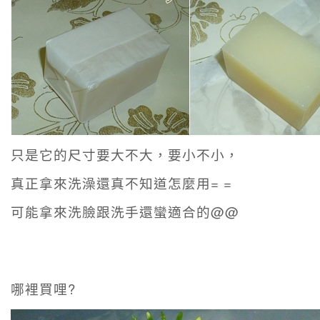
只是它的尺寸要大不大，要小不小，
真正拿來洗澡還真不知道怎麼用= =
可能拿來洗臉跟洗手還蠻適合的@@
哪裡買哩?