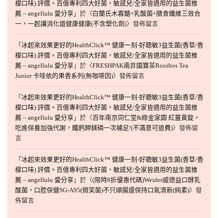
檬口味) 評價。百億專利四大好菌，敏感兒/全家皆適用的益生菌推
薦 – angellulu 愛分享
」於〈
白蘭氏木寡醣+乳酸菌+膳食纖維三效合
一，一起讓消化道健康健康(不含塑化劑)
〉發佈留言
「
冰起來效果更好的HealthClick™ 健康一刻-好聰敏3益生菌(香草/香
檬口味) 評價。百億專利四大好菌，敏感兒/全家皆適用的益生菌推
薦 – angellulu 愛分享
」於〈
FRESHPAK南非國寶茶Rooibos Tea
Junior 卡哇依的果香系列(無咖啡因)
〉發佈留言
「
冰起來效果更好的HealthClick™ 健康一刻-好聰敏3益生菌(香草/香
檬口味) 評價。百億專利四大好菌，敏感兒/全家皆適用的益生菌推
薦 – angellulu 愛分享
」於〈
百年南京同仁堂&綠金家園 紅薑黃錠，
吃進保養加強代謝，鐵鈣鉀鎂磷一次補足!(不滿意可退費)
〉發佈留
言
「
冰起來效果更好的HealthClick™ 健康一刻-好聰敏3益生菌(香草/香
檬口味) 評價。百億專利四大好菌，敏感兒/全家皆適用的益生菌推
薦 – angellulu 愛分享
」於〈
(限時8折優惠代碼)Weider威德益口酵乳
酸菌，口腔保健SG-A95(微笑菌)不只順腸還保持口氣清新(純素)
〉發
佈留言