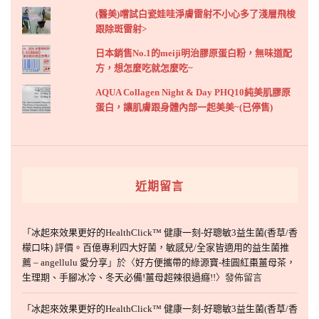
(醫美)嚐試白瓷娃哇淨膚雷射不小心多了淺層飛梭
跟除斑雷射>
日本銷售No.1的meiji明治膠原蛋白粉，無味道配
方，想怎麼吃就怎麼吃~
AQUA Collagen Night & Day PHQ10純美肌膠原
蛋白，讓肌膚跟身體內部一起美美~(已停售)
近期留言
「
冰起來效果更好的HealthClick™ 健康一刻-好聰敏3益生菌(香草/香
檬口味) 評價。百億專利四大好菌，敏感兒/全家皆適用的益生菌推
薦 – angellulu 愛分享
」於〈
好方便攜帶的綠源寶-桂圓紅棗薑母茶，
生理期、手腳冰冷、冬天必備!薑母超辣很過癮!!
〉發佈留言
「
冰起來效果更好的HealthClick™ 健康一刻-好聰敏3益生菌(香草/香