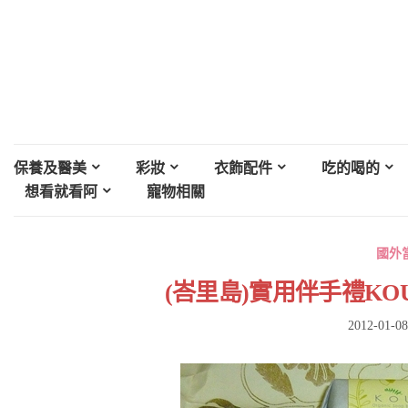
保養及醫美
彩妝
衣飾配件
吃的喝的
想看就看阿
寵物相關
國外
(峇里島)實用伴手禮KOU O
2012-01-08