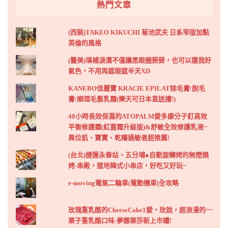
熱門文章
(西裝)TAKEO KIKUCHI 菊池武夫 日系窄版加點
英倫的風格
(醫美)填補淚溝不僅讓黑眼圈掰掰，也可以還我好
氣色，不用再遮瑕遮半天XD
KANEBO佳麗寶 KRACIE EPILAT除毛膏/脫毛
膏/順理毛髮乳霜(樂天可日本直送摟!)
48小時長效保濕的ATOPALM愛多康分子釘高效
平衡修護霜(紅蓋霜升級版)&舒敏全效修護乳液~
異位肌、寶寶、乾癢過敏者超推薦!
(台北)捷運永春站、五分埔●自動旋轉烤的無煙燒
烤-串殿，道地韓式小串店，好吃又好玩~
e-moving電氣二輪車(電動機車)全攻略
玫瑰重乳酪的CheeseCake1愛，玫說，超浪漫的~~
栗子重乳酪口味-夢娜栗莎新上市瞜!