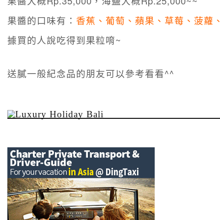
果醬大概Rp.35,000，海鹽大概Rp.25,000~~
果醬的口味有：
香蕉、葡萄、蘋果、草莓、菠蘿
據買的人說吃得到果粒唷~
送膩一般紀念品的朋友可以參考看看^^