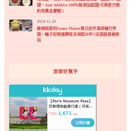
證、Anti Additive 100％無添加認證(可與官方預
約免費品嘗喔!)
2024-11-26
維修起家的Sunny Master春日皮件直排輪行李
箱，輪子好推極靜音且保固30年!!店面就是維修
站
旅遊好幫手