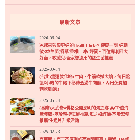
最新文章
2026-06-04
冰起來效果更好的HealthClick™ 健康一刻-好聰
敏3益生菌(香草/香檬口味) 評價。百億專利四大
好菌，敏感兒/全家皆適用的益生菌推薦
2025-09-14
(台北)捷運敦化站●牛肉、牛筋軟嫩大塊，每日熬
製6小時的牛殿下秘傳金湯牛肉麵，內用免費加
麵吃到飽!!
2025-05-24
(基隆)大武崙●價格公開透明的海之鄉 高CP值海
產餐廳~基隆現撈海鮮推薦/海之鄉評價/基隆聚餐
推薦/生魚片升級活動
2025-02-23
有燕屋、有三不原則的高圓清燕窩，通過FDA認