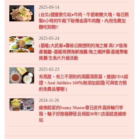
2025-09-14
(台北)捷運敦化站●牛肉、牛筋軟嫩大塊，每日熬
製6小時的牛殿下秘傳金湯牛肉麵，內用免費加
麵吃到飽!!
2025-05-24
(基隆)大武崙●價格公開透明的海之鄉 高CP值海
產餐廳~基隆現撈海鮮推薦/海之鄉評價/基隆聚餐
推薦/生魚片升級活動
2025-02-23
有燕屋、有三不原則的高圓清燕窩，通過FDA認
證、Anti Additive 100％無添加認證(可與官方預
約免費品嘗喔!)
2024-11-26
維修起家的Sunny Master春日皮件直排輪行李
箱，輪子好推極靜音且保固30年!!店面就是維修
站