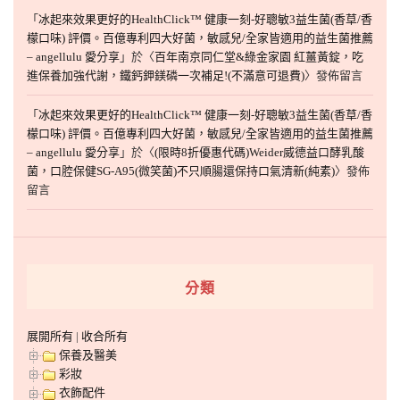
「
冰起來效果更好的HealthClick™ 健康一刻-好聰敏3益生菌(香草/香
檬口味) 評價。百億專利四大好菌，敏感兒/全家皆適用的益生菌推薦
– angellulu 愛分享
」於〈
百年南京同仁堂&綠金家園 紅薑黃錠，吃
進保養加強代謝，鐵鈣鉀鎂磷一次補足!(不滿意可退費)
〉發佈留言
「
冰起來效果更好的HealthClick™ 健康一刻-好聰敏3益生菌(香草/香
檬口味) 評價。百億專利四大好菌，敏感兒/全家皆適用的益生菌推薦
– angellulu 愛分享
」於〈
(限時8折優惠代碼)Weider威德益口酵乳酸
菌，口腔保健SG-A95(微笑菌)不只順腸還保持口氣清新(純素)
〉發佈
留言
分類
展開所有
|
收合所有
保養及醫美
彩妝
衣飾配件