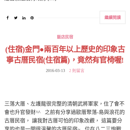
繼續閱讀
飯店民宿
(住宿)金門●兩百年以上歷史的印象古
寧古厝民宿(住宿篇)，竟然有官椅喔!
2016-03-13
2 則留言
三落大厝、左護龍很完整的清朝武將軍家，住了會不
會也升官發財^^ 之前有分享過歐厝聚落-島與浪花的
古厝民宿， 讓我對古厝可怕的印象改觀， 這篇要分
享的也是一間很溫馨的古厝民宿~ 位在八二三炮戰