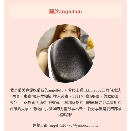
關於angellulu
我是愛美也愛吃愛玩的angellulu， 曾經上過ELLE 2002三月份雜誌
內頁、東森"現在才知道"達人來賓、1111"小資A好康，體驗經濟
夯"、"上班族聰明消費"來賓等。 寫部落格的目的就是要分享實用的
資訊給大家， 想藉由我微薄的力量分享出去， 愛分享就是我的部落
格精神!
連絡mail: angel_520770@yahoo.com.tw