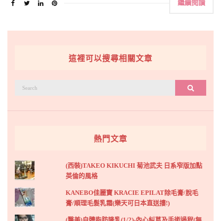
繼續閱讀
這裡可以搜尋相關文章
搜
搜尋
尋：
熱門文章
(西裝)TAKEO KIKUCHI 菊池武夫 日系窄版加點
英倫的風格
KANEBO佳麗寶 KRACIE EPILAT除毛膏/脫毛
膏/順理毛髮乳霜(樂天可日本直送摟!)
(醫美)自體脂肪隆乳(1/2)-內心糾葛及手術過程(無