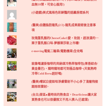
血無18禁，可安心服用!)
(小遊戲)美式風格色彩鮮豔的逃離房間系列
(醫美)自體脂肪隆乳(2/2)-隆乳成果跟術後注意事
項
玫瑰重乳酪的CheeseCake1愛，玫說，超浪漫的~~
栗子重乳酪口味-夢娜栗莎新上市瞜!
e-moving電氣二輪車(電動機車)全攻略
就像喝濾掛咖啡的貝納頌冷熱萃咖啡包(果香綜合/
黃金曼巴)，隨時隨地都可到極品咖啡~(天氣熱時
冷萃Cold Brew超好喝)
(醫美)嚐試白瓷娃哇淨膚雷射不小心多了淺層飛梭
跟除斑雷射>
(台北)東區●最時尚的熟食店，Dearlicious讓大家
買熟食也可以很優雅又不用人擠人(已歇業)