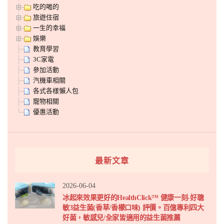
吃的喝的
旅遊住宿
一生的幸福
娛樂
教育學習
3C家電
參加活動
汽機車相關
各式各樣懶人包
寵物相關
優惠活動
最新文章
2026-06-04
冰起來效果更好的HealthClick™ 健康一刻-好聰
敏3益生菌(香草/香檬口味) 評價。百億專利四大
好菌，敏感兒/全家皆適用的益生菌推薦