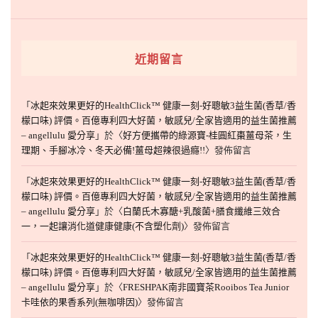
近期留言
「
冰起來效果更好的HealthClick™ 健康一刻-好聰敏3益生菌(香草/香
檬口味) 評價。百億專利四大好菌，敏感兒/全家皆適用的益生菌推薦
– angellulu 愛分享
」於〈
好方便攜帶的綠源寶-桂圓紅棗薑母茶，生
理期、手腳冰冷、冬天必備!薑母超辣很過癮!!
〉發佈留言
「
冰起來效果更好的HealthClick™ 健康一刻-好聰敏3益生菌(香草/香
檬口味) 評價。百億專利四大好菌，敏感兒/全家皆適用的益生菌推薦
– angellulu 愛分享
」於〈
白蘭氏木寡醣+乳酸菌+膳食纖維三效合
一，一起讓消化道健康健康(不含塑化劑)
〉發佈留言
「
冰起來效果更好的HealthClick™ 健康一刻-好聰敏3益生菌(香草/香
檬口味) 評價。百億專利四大好菌，敏感兒/全家皆適用的益生菌推薦
– angellulu 愛分享
」於〈
FRESHPAK南非國寶茶Rooibos Tea Junior
卡哇依的果香系列(無咖啡因)
〉發佈留言