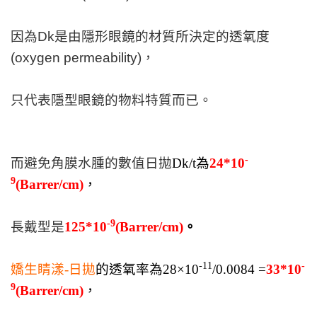
因為Dk是由隱形眼鏡的材質所決定的透氧度
(oxygen permeability)，
只代表隱型眼鏡的物料特質而已。
-
而避免角膜水腫的數值日拋
Dk/t為
24*10
9
(Barrer/cm)
，
-9
長戴型是
125*10
(Barrer/cm)
。
-11
-
嬌生睛漾-日拋
的透氧率為28×10
/0.0084 =
33*10
9
(Barrer/cm)
，