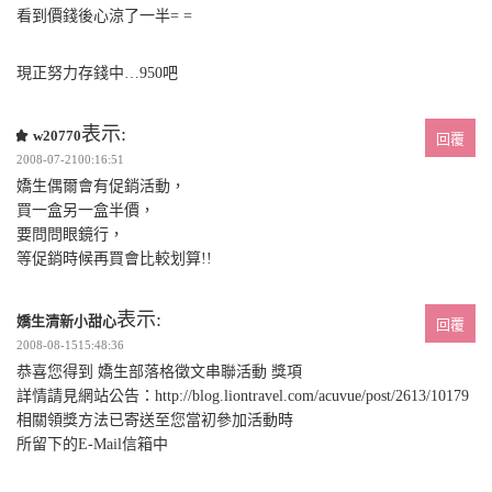
看到價錢後心涼了一半= =
現正努力存錢中…950吧
表示:
w20770
回覆
2008-07-2100:16:51
嬌生偶爾會有促銷活動，
買一盒另一盒半價，
要問問眼鏡行，
等促銷時候再買會比較划算!!
表示:
嬌生清新小甜心
回覆
2008-08-1515:48:36
恭喜您得到 嬌生部落格徵文串聯活動 獎項
詳情請見網站公告：http://blog.liontravel.com/acuvue/post/2613/10179
相關領獎方法已寄送至您當初參加活動時
所留下的E-Mail信箱中