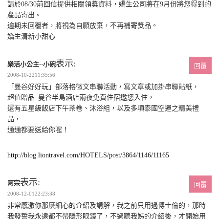
請於08/30前回信提供相關領獎資料，嬌生公司將在9月份將您得到的
產品寄出。
逾期未回覆者，將視為自願放棄，不再補寄獎品。
嬌生清新小甜心
表示:
樂活小公主--小碗
回覆
2008-10-2211:35:56
「曼谷好好玩」部落格徵文串聯活動，寫文章或加掛串聯貼紙，
超值贈品–曼谷半島酒店兩夜免費住宿邀您入住，
還有五星級飯店下午茶卷、沐浴組，以及多項泰國空運之精美禮
品，
通通都要送給你喔！
http://blog.liontravel.com/HOTELS/post/3864/1146/11165
表示:
阿宗
回覆
2008-12-0122:23:38
非常感激你那麼細心的介紹及講解，我之前只用過博士倫的，那時
我發誓我永遠都不帶隱形眼鏡了，不過聽我姊的介紹後，才開始用