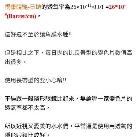
-11
-
視康睛艷-日拋
的透氧率為26×10
/0.01 =
26*10
9
(Barrer/cm)
，
還好還不至於讓角膜水腫!!
但是相比之下，每日拋的比長帶型的變色片數值高
出很多，
使用長帶型的要小心唷!!
不過跟一般隱
形眼鏡比起來，無論哪一家變色片的
透氧率都不太高，
所以近視又愛美的水水們，平常還是使用高透氧的
隱形眼鏡比較好，