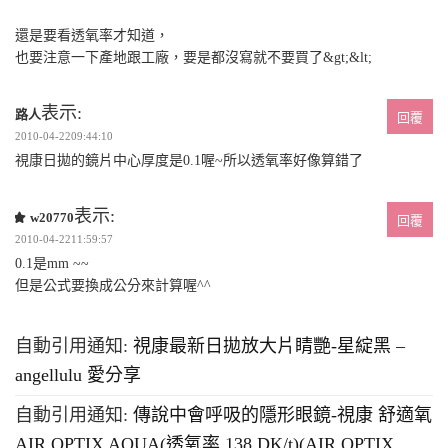
還是要看透氧率才知道，
也要注意一下產地跟工廠，要是都沒寫就不要買了&gt;&lt;
表示:
路人
回覆
2010-04-2209:44:10
視康日拋的鏡片中心厚度是0.1喔~所以透氧率好像算錯了
表示:
w20770
回覆
2010-04-2211:59:57
0.1是mm ~~
但是公式要換成公分來計算喔^^
自動引用通知:
視康最新日拋放大片睛艷-星綻黑 –
angellulu 愛分享
自動引用通知:
傳說中會呼吸的隱形眼鏡-視康 舒適氧
AIR OPTIX AQUA(透氧率 138 DK/t)(AIR OPTIX