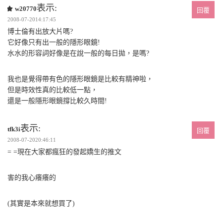
表示:
w20770
回覆
2008-07-2014:17:45
博士倫有出放大片嗎?
它好像只有出一般的隱形眼鏡!
水水的形容詞好像是在說一般的每日拋，是嗎?
我也是覺得帶有色的隱形眼鏡是比較有精神啦，
但是時效性真的比較低一點，
還是一般隱形眼鏡撐比較久時間!
表示:
tfk3i
回覆
2008-07-2020:46:11
= =現在大家都瘋狂的發起嬌生的推文
害的我心癢癢的
(其實是本來就想買了)