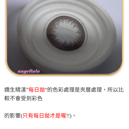
嬌生睛漾”
每日拋
“的色彩處理是夾層處理，所以比
較不會受到彩色
的影響(
只有每日拋才是喔
!!)，