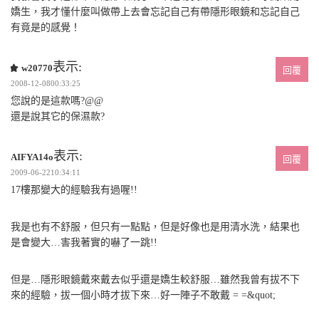
嬌生，我才懂什麼叫做帶上去會忘記自己有帶隱形眼鏡和忘記自己
有竟是的感覺！
表示:
w20770
回覆
2008-12-0800:33:25
您說的是這款嗎?@@
還是說其它的保濕款?
表示:
AIFYA14o
回覆
2009-06-2210:34:11
17樓那變大的經驗我有過喔!!
我是也有不舒服，但只有一點點，但是好像也是用清水洗，結果也
是會變大…害我著實的嚇了一跳!!
但是…隱形眼鏡戴來戴去似乎還是嬌生較舒服…雖然我曾有拔不下
來的經驗，拔一個小時才拔下來…好一陣子不敢戴 = =&quot;