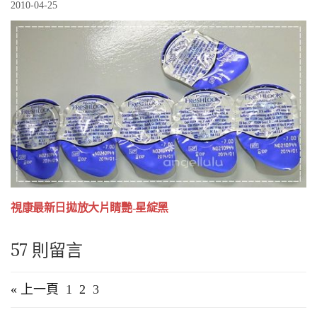
2010-04-25
視康最新日拋放大片睛艷-星綻黑
57 則留言
« 上一頁
1
2
3