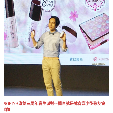
SOFINA漾緁三周年慶生派對~~簡直就是林宥嘉小型歌友會
咩!!