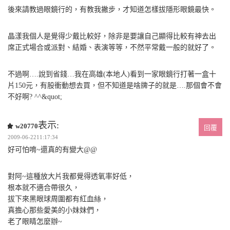
後來請教過眼鏡行的，有教我撇步，才知道怎樣拔隱形眼鏡最快。
晶漾我個人是覺得少戴比較好，除非是要讓自己顯得比較有神去出
席正式場合或派對、結婚、表演等等，不然平常戴一般的就好了。
不過啊….說到省錢…我在高雄(本地人)看到一家眼鏡行打著一盒十
片150元，有股衝動想去買，但不知道是啥牌子的就是….那個會不會
不好啊? ^^&quot;
表示:
w20770
回覆
2009-06-2211:17:34
好可怕唷~還真的有變大@@
對阿~這種放大片我都覺得透氧率好低，
根本就不適合帶很久，
拔下來黑眼球周圍都有紅血絲，
真擔心那些愛美的小妹妹們，
老了眼睛怎麼辦~