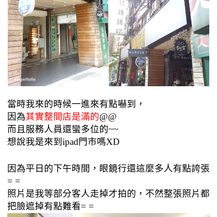
當時我來的時候一進來有點嚇到，
因為
其實整間店是滿的
@@
而且服務人員還蠻多位的~~
想說我是來到ipad門市嗎XD
因為平日的下午時間，眼鏡行還這麼多人有點誇張
= =
照片是我等部分客人走掉才拍的，不然整張照片都
把臉遮掉有點難看= =