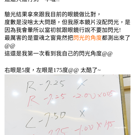
驗光結果拿來跟我目前的眼鏡做比對，
度數是沒啥太大問題，但我原本鏡片沒配閃光，是
因為我會暈所以當初就跟眼鏡行說不要加閃光!
最厲害的是靈魂之窗竟然把
閃光的角度
都測出來了
@@
這還是我第一次看到我自己的閃光角度@@
右眼是5度，左眼是175度@@ 太酷了~