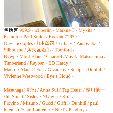
包括有
999.9 / ic! berlin / Markus-T / Mykita /
Kamuro / Paul Smith / Eyevan 7285 /
Olive peooples /
山本耀司 / Tiffany / Paul & Joe /
Silhouette / 角矢甚治郎 / Tomford /
Bywp / Mont Blanc / Charriol /
Masaki Matsushima /
Timberland / Rayban / ED Hardy /
Mauro / Alain Delon / Givanchy / Stepper /
Dunhill /
Vivienne Westwood / Eye’s Cloud /
Masunaga(增永) / Anna Sui / Tag Heuer / 橙川慎一
/
Jill Stuart / Sisley / NUtwist / Rolf /
Piovino / Mizuno / Gucci / Griffi / Dunhill / paul
hueman /
Saint Laurent / YNOT / Playboy /