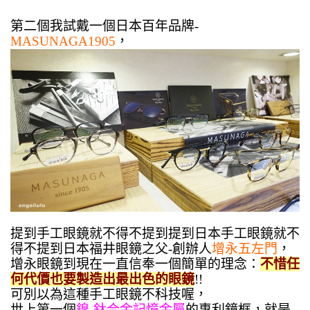
第二個我試戴一個日本百年品牌-
MASUNAGA1905
，
提到手工眼鏡就不得不提到提到日本手工眼鏡就不
得不提到日本福井眼鏡之父-創辦人
增永五左門
，
增永眼鏡到現在一直信奉一個簡單的理念：
不惜任
何代價也要製造出最出色的眼鏡
!!
可別以為這種手工眼鏡不科技喔，
世上第一個
鎳-鈦合金記憶金屬
的專利鏡框，就是