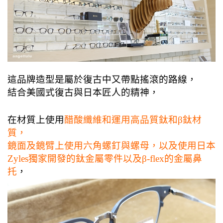
這品牌造型是屬於復古中又帶點搖滾的路線，
結合美國式復古與日本匠人的精神，
在材質上使用
醋酸纖維和運用高品質鈦和β鈦材
質，
鏡面及鏡臂上使用六角螺釘與螺母，以及使用日本
Zyles獨家開發的鈦金屬零件以及β-flex的金屬鼻
托
，