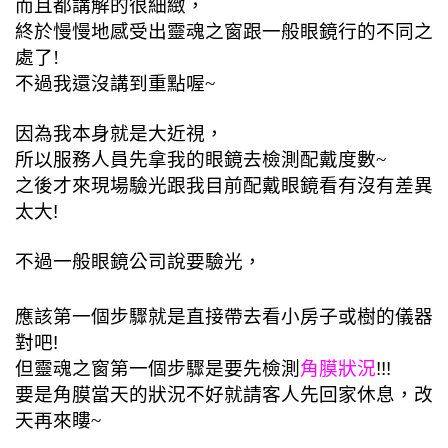
而且都講解的很細緻，
終於慢慢地感受出靈魂之窗跟一般眼鏡行的不同之
處了!
不過我還沒講到重點喔~
因為我本身就是大近視，
所以服務人員先拿我的眼鏡去檢測配戴度數~
之後才來現場驗光
跟我目前配戴眼鏡看有沒有差異
太大!
不過一般眼鏡公司說要驗光，
應該第一個步驟就是直接帶去看小房子或樹的儀器
對吧!
但靈魂之窗第一個步驟是要先檢測
角膜狀況
!!!
要是角膜當天的狀況不好就請客人先回家休息，改
天再來瞜~