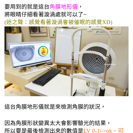
要用到的就是這台
角膜地形儀
，
將眼睛仔細看著漩渦處就可以了~
(迷之聲
：感覺看著漩渦會被催眠的感覺XD)
這台角膜地形儀就是來檢測角膜的狀況，
因為角膜形狀變異太大會影響驗光的結果，
所以要是最後檢測出來的數值是
LV 0-1=>ok，可