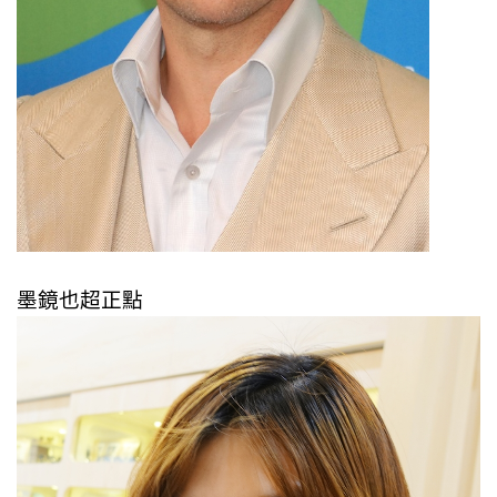
墨鏡也超正點