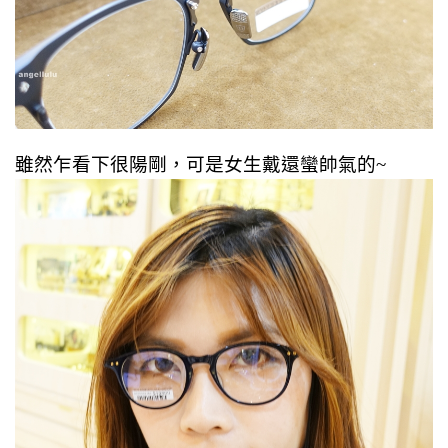
雖然乍看下很陽剛，可是女生戴還蠻帥氣的~