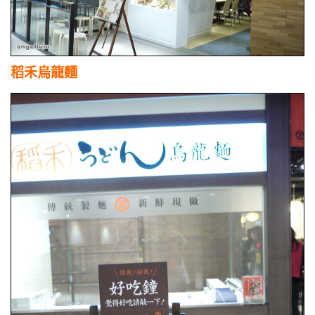
稻禾烏龍麵