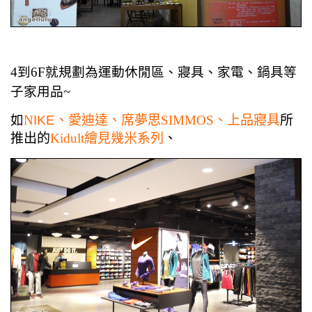
4到6F就規劃為運動休閒區、寢具、家電、鍋具等
子家用品~
如
N
IKE、
愛迪達、席夢思SIMMOS、上品寢具
所
推出的
Kidult繪見幾米系列
、