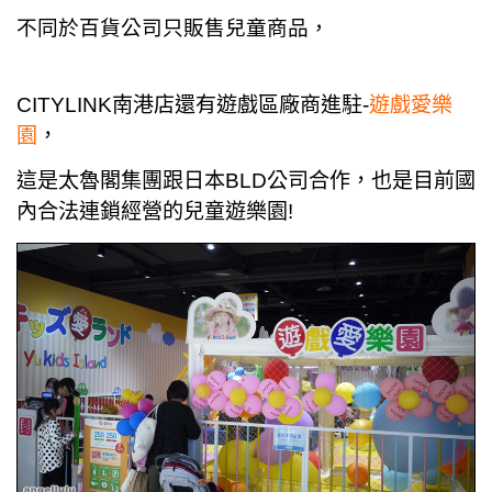
不同於百貨公司只販售兒童商品，
CITYLINK南港店還有遊戲區廠商進駐-
遊戲愛樂
園
，
這是太魯閣集團跟日本BLD公司合作，也是目前國
內
合法連鎖經營的
兒童遊樂園!