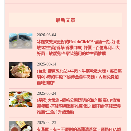
最新文章
2026-06-04
冰起來效果更好的HealthClick™ 健康一刻-好聰
敏3益生菌(香草/香檬口味) 評價。百億專利四大
好菌，敏感兒/全家皆適用的益生菌推薦
2025-09-14
(台北)捷運敦化站●牛肉、牛筋軟嫩大塊，每日熬
製6小時的牛殿下秘傳金湯牛肉麵，內用免費加
麵吃到飽!!
2025-05-24
(基隆)大武崙●價格公開透明的海之鄉 高CP值海
產餐廳~基隆現撈海鮮推薦/海之鄉評價/基隆聚餐
推薦/生魚片升級活動
2025-02-23
有燕屋、有三不原則的高圓清燕窩，通過FDA認