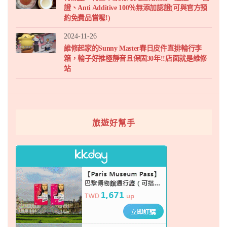
證、Anti Additive 100％無添加認證(可與官方預
約免費品嘗喔!)
2024-11-26
維修起家的Sunny Master春日皮件直排輪行李
箱，輪子好推極靜音且保固30年!!店面就是維修
站
旅遊好幫手