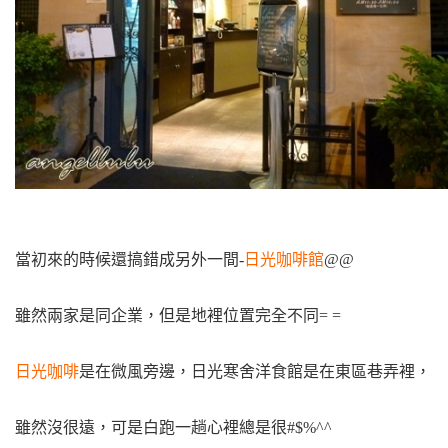
當初來的時候還搞錯成另外一間-
日光咖啡館
@@
雖然兩家是同企業，但是地裡位置完全不同= =
日光咖啡
是在微風旁邊，日光寒舍洋食館是在東區巷弄裡，
雖然沒很遠，可是白跑一趟心裡總是很#$%^^