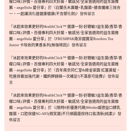
檬口味) 評價。百億專利四大好菌，敏感兒/全家皆適用的益生菌推
薦 – angellulu 愛分享
」於〈
白蘭氏木寡醣+乳酸菌+膳食纖維三效合
一，一起讓消化道健康健康(不含塑化劑)
〉發佈留言
「
冰起來效果更好的HealthClick™ 健康一刻-好聰敏3益生菌(香草/香
檬口味) 評價。百億專利四大好菌，敏感兒/全家皆適用的益生菌推
薦 – angellulu 愛分享
」於〈
FRESHPAK南非國寶茶Rooibos Tea
Junior 卡哇依的果香系列(無咖啡因)
〉發佈留言
「
冰起來效果更好的HealthClick™ 健康一刻-好聰敏3益生菌(香草/香
檬口味) 評價。百億專利四大好菌，敏感兒/全家皆適用的益生菌推
薦 – angellulu 愛分享
」於〈
百年南京同仁堂&綠金家園 紅薑黃錠，
吃進保養加強代謝，鐵鈣鉀鎂磷一次補足!(不滿意可退費)
〉發佈留
言
「
冰起來效果更好的HealthClick™ 健康一刻-好聰敏3益生菌(香草/香
檬口味) 評價。百億專利四大好菌，敏感兒/全家皆適用的益生菌推
薦 – angellulu 愛分享
」於〈
(限時8折優惠代碼)Weider威德益口酵乳
酸菌，口腔保健SG-A95(微笑菌)不只順腸還保持口氣清新(純素)
〉發
佈留言