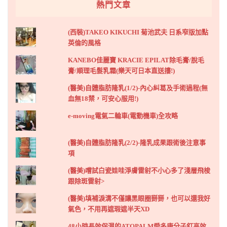
熱門文章
(西裝)TAKEO KIKUCHI 菊池武夫 日系窄版加點
英倫的風格
KANEBO佳麗寶 KRACIE EPILAT除毛膏/脫毛
膏/順理毛髮乳霜(樂天可日本直送摟!)
(醫美)自體脂肪隆乳(1/2)-內心糾葛及手術過程(無
血無18禁，可安心服用!)
e-moving電氣二輪車(電動機車)全攻略
(醫美)自體脂肪隆乳(2/2)-隆乳成果跟術後注意事
項
(醫美)嚐試白瓷娃哇淨膚雷射不小心多了淺層飛梭
跟除斑雷射>
(醫美)填補淚溝不僅讓黑眼圈掰掰，也可以還我好
氣色，不用再遮瑕遮半天XD
48小時長效保濕的ATOPALM愛多康分子釘高效