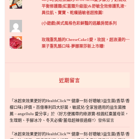
平衡修護霜(紅蓋霜升級版)&舒敏全效修護乳液~
異位肌、寶寶、乾癢過敏者超推薦!
(小遊戲)美式風格色彩鮮豔的逃離房間系列
玫瑰重乳酪的CheeseCake1愛，玫說，超浪漫的~~
栗子重乳酪口味-夢娜栗莎新上市瞜!
近期留言
「
冰起來效果更好的HealthClick™ 健康一刻-好聰敏3益生菌(香草/香
檬口味) 評價。百億專利四大好菌，敏感兒/全家皆適用的益生菌推
薦 – angellulu 愛分享
」於〈
好方便攜帶的綠源寶-桂圓紅棗薑母茶，
生理期、手腳冰冷、冬天必備!薑母超辣很過癮!!
〉發佈留言
「
冰起來效果更好的HealthClick™ 健康一刻-好聰敏3益生菌(香草/香