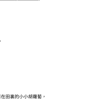
，
棄在
田裏的小小
胡蘿蔔，