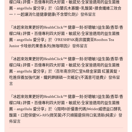
檬口味) 評價。百億專利四大好菌，敏感兒/全家皆適用的益生菌推
薦 – angellulu 愛分享
」於〈
白蘭氏木寡醣+乳酸菌+膳食纖維三效合
一，一起讓消化道健康健康(不含塑化劑)
〉發佈留言
「
冰起來效果更好的HealthClick™ 健康一刻-好聰敏3益生菌(香草/香
檬口味) 評價。百億專利四大好菌，敏感兒/全家皆適用的益生菌推
薦 – angellulu 愛分享
」於〈
FRESHPAK南非國寶茶Rooibos Tea
Junior 卡哇依的果香系列(無咖啡因)
〉發佈留言
「
冰起來效果更好的HealthClick™ 健康一刻-好聰敏3益生菌(香草/香
檬口味) 評價。百億專利四大好菌，敏感兒/全家皆適用的益生菌推
薦 – angellulu 愛分享
」於〈
百年南京同仁堂&綠金家園 紅薑黃錠，
吃進保養加強代謝，鐵鈣鉀鎂磷一次補足!(不滿意可退費)
〉發佈留
言
「
冰起來效果更好的HealthClick™ 健康一刻-好聰敏3益生菌(香草/香
檬口味) 評價。百億專利四大好菌，敏感兒/全家皆適用的益生菌推
薦 – angellulu 愛分享
」於〈
(限時8折優惠代碼)Weider威德益口酵乳
酸菌，口腔保健SG-A95(微笑菌)不只順腸還保持口氣清新(純素)
〉發
佈留言