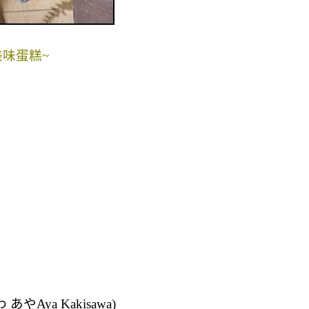
美味
蛋糕~
わ あや
Aya Kakisawa)