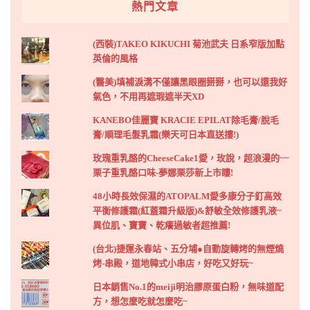
熱門文章
(西裝)TAKEO KIKUCHI 菊池武夫 日系窄版加點
英倫的風格
(醫美)填補淚溝不僅讓黑眼圈掰掰，也可以還我好
氣色，不用再遮瑕遮半天XD
KANEBO佳麗寶 KRACIE EPILAT除毛膏/脫毛
膏/順理毛髮乳霜(樂天可日本直送摟!)
玫瑰重乳酪的CheeseCake1愛，玫說，超浪漫的~~
栗子重乳酪口味-夢娜栗莎新上市瞜!
48小時長效保濕的ATOPALM愛多康分子釘高效
平衡修護霜(紅蓋霜升級版)&舒敏全效修護乳液~
異位肌、寶寶、乾癢過敏者超推薦!
(台北)捷運永春站、五分埔●自動旋轉烤的無煙燒
烤-串殿，道地韓式小串店，好吃又好玩~
日本銷售No.1的meiji明治膠原蛋白粉，無味道配
方，想怎麼吃就怎麼吃~