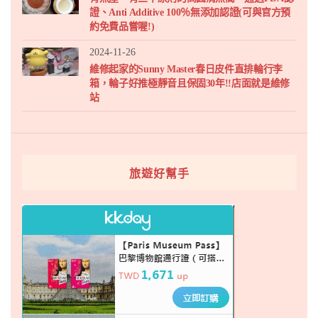
證、Anti Additive 100％無添加認證(可與官方預
約免費品嘗喔!)
2024-11-26
維修起家的Sunny Master春日皮件直排輪行李
箱，輪子好推極靜音且保固30年!!店面就是維修
站
旅遊好幫手