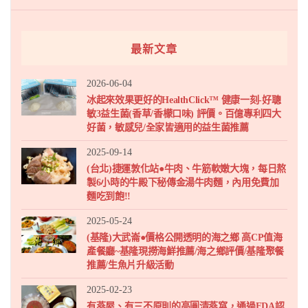
最新文章
2026-06-04
冰起來效果更好的HealthClick™ 健康一刻-好聰
敏3益生菌(香草/香檬口味) 評價。百億專利四大
好菌，敏感兒/全家皆適用的益生菌推薦
2025-09-14
(台北)捷運敦化站●牛肉、牛筋軟嫩大塊，每日熬
製6小時的牛殿下秘傳金湯牛肉麵，內用免費加
麵吃到飽!!
2025-05-24
(基隆)大武崙●價格公開透明的海之鄉 高CP值海
產餐廳~基隆現撈海鮮推薦/海之鄉評價/基隆聚餐
推薦/生魚片升級活動
2025-02-23
有燕屋、有三不原則的高圓清燕窩，通過FDA認