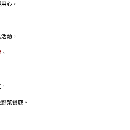
要用心，
業活動，
師
。
琪
，
設野菜餐廳。