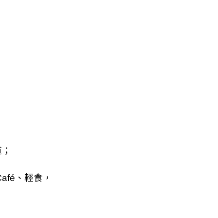
道；
Café、輕食，