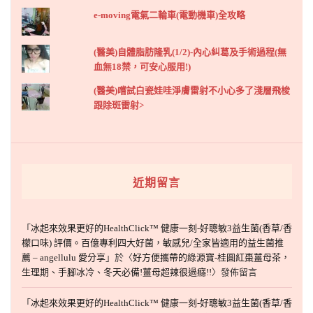
e-moving電氣二輪車(電動機車)全攻略
(醫美)自體脂肪隆乳(1/2)-內心糾葛及手術過程(無
血無18禁，可安心服用!)
(醫美)嚐試白瓷娃哇淨膚雷射不小心多了淺層飛梭
跟除斑雷射>
近期留言
「
冰起來效果更好的HealthClick™ 健康一刻-好聰敏3益生菌(香草/香
檬口味) 評價。百億專利四大好菌，敏感兒/全家皆適用的益生菌推
薦 – angellulu 愛分享
」於〈
好方便攜帶的綠源寶-桂圓紅棗薑母茶，
生理期、手腳冰冷、冬天必備!薑母超辣很過癮!!
〉發佈留言
「
冰起來效果更好的HealthClick™ 健康一刻-好聰敏3益生菌(香草/香