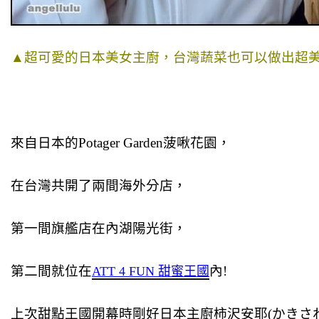
▲超可愛的日本美女主廚，台灣蔬菜也可以做出超
來自日本的Potager Garden菠啾花園，
在台灣共開了兩間海外分店，
第一間旗艦店在內湖陽光街，
第二間就位在
內!
ATT 4 FUN 甜蜜王國
上次甜點王國開幕時剛好日本主廚
柿沢安耶(
かきさ