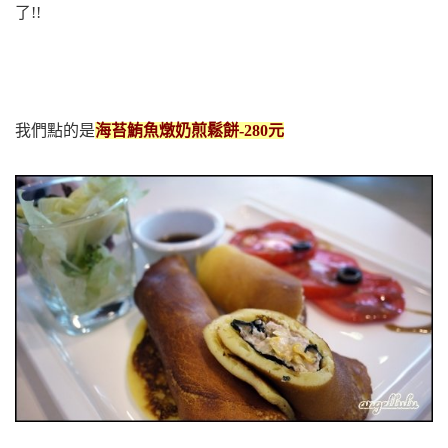
了!!
我們點的是
海苔鮪魚燉奶煎鬆餅-280元