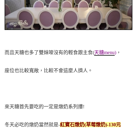
而且天糖也多了雙妹嘜沒有的輕食跟主食
(
天糖menu
)
，
座位也比較寬敞，比較不會這麼人擠人。
來天糖首先要吃的一定是燉奶系列摟!
冬天必吃的燉奶當然就是-
紅寶石
燉奶(草莓燉奶)-130元