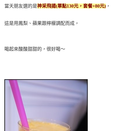
當天朋友選的是
神采飛揚(單點130元，套餐+80元)
，
這是用鳳梨、蘋果跟檸檬調配而成，
喝起來酸酸甜甜的，很好喝～