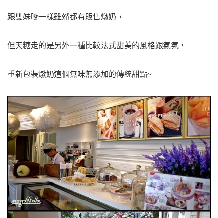
跟雙妹嘜一樣雖然都有販售燉奶，
但天糖走的是另外一種比較法式甜美的風格跟氣氛，
重新包裝
燉奶
這個無味無添加的傳統甜點~