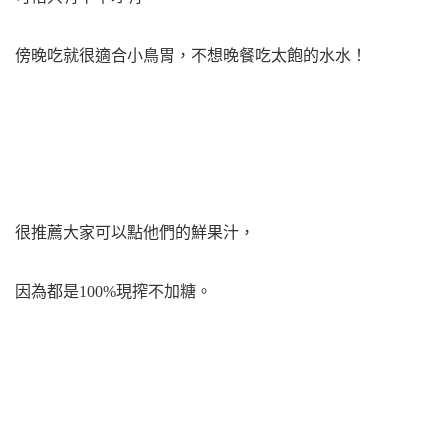
傍晚吃就
很適合小鳥胃，不想晚餐吃太飽的水水！
很推薦大家可以點他們的鮮果汁，
因為都是100%現搾不加糖。