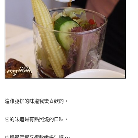
這雞腿排的味道我
蠻喜歡的，
它
的味道是有點照燒的口味，
肉體很厚實又很軟嫩多汁喔 ～