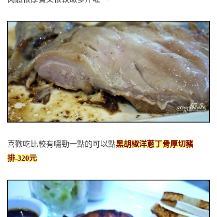
喜歡吃比較有嚼勁一點的可以點
黑胡椒洋蔥丁骨厚切豬
排-320元