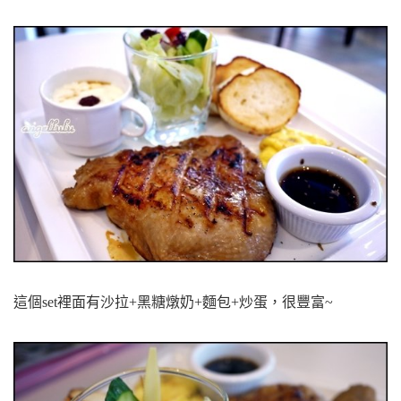
這個set裡面有沙拉+黑糖燉奶+麵包+炒蛋
，很豐富~