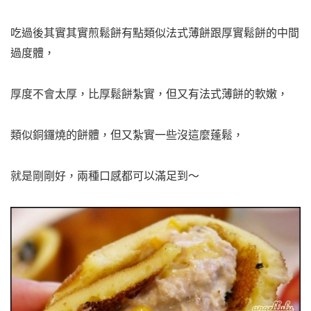
吃過後其實其實煎鬆餅
有點類似法式薄餅跟厚實鬆餅的中間
過度體，
厚度不會太厚，
比
厚鬆餅紮實，但又有法式薄餅的軟嫩，
類似銅鑼燒的餅體，但又紮實一些沒這麼蓬鬆，
就是剛剛好，兩種口感都可以滿足到～