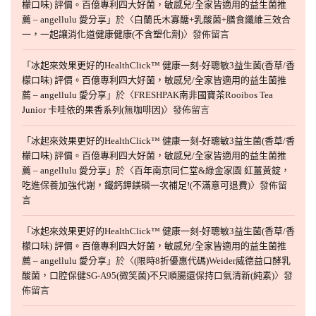
檬口味) 評價。百億專利四大好菌，敏感兒/全家皆適用的益生菌推
薦 – angellulu 愛分享
」於〈
白蘭氏木寡醣+乳酸菌+膳食纖維三效合
一，一起讓消化道健康健康(不含塑化劑)
〉發佈留言
「
冰起來效果更好的HealthClick™ 健康一刻-好聰敏3益生菌(香草/香
檬口味) 評價。百億專利四大好菌，敏感兒/全家皆適用的益生菌推
薦 – angellulu 愛分享
」於〈
FRESHPAK南非國寶茶Rooibos Tea
Junior 卡哇依的果香系列(無咖啡因)
〉發佈留言
「
冰起來效果更好的HealthClick™ 健康一刻-好聰敏3益生菌(香草/香
檬口味) 評價。百億專利四大好菌，敏感兒/全家皆適用的益生菌推
薦 – angellulu 愛分享
」於〈
百年南京同仁堂&綠金家園 紅薑黃錠，
吃進保養加強代謝，鐵鈣鉀鎂磷一次補足!(不滿意可退費)
〉發佈留
言
「
冰起來效果更好的HealthClick™ 健康一刻-好聰敏3益生菌(香草/香
檬口味) 評價。百億專利四大好菌，敏感兒/全家皆適用的益生菌推
薦 – angellulu 愛分享
」於〈
(限時8折優惠代碼)Weider威德益口酵乳
酸菌，口腔保健SG-A95(微笑菌)不只順腸還保持口氣清新(純素)
〉發
佈留言