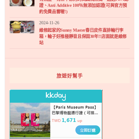
證、Anti Additive 100％無添加認證(可與官方預
約免費品嘗喔!)
2024-11-26
維修起家的Sunny Master春日皮件直排輪行李
箱，輪子好推極靜音且保固30年!!店面就是維修
站
旅遊好幫手