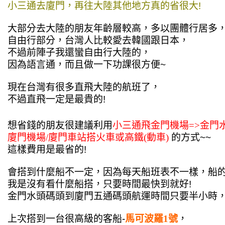
小三通去廈門，再往大陸其他地方真的省很大!
大部分去大陸的朋友年齡層較高，多以團體行居多
自由行部分，台灣人比較愛去韓國跟日本，
不過前陣子我還蠻自由行大陸的，
因為語言通，而且做一下功課很方便~
現在台灣有很多直飛大陸的航班了，
不過直飛一定是最貴的!
想省錢的朋友很建議利用
小三通飛金門機場=>金門
廈門機場/廈門車站搭火車或高鐵(動車)
的方式~~
這樣費用是最省的!
會搭到什麼船不一定，因為每天船班表不一樣，船
我是沒有看什麼船搭，只要時間最快到就好!
金門水頭碼頭到廈門五通碼頭航運時間只要半小時，
上次搭到一台很高級的客船-
馬可波羅1號
，