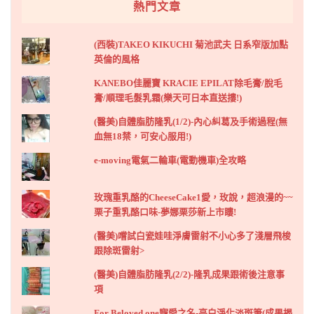
熱門文章
(西裝)TAKEO KIKUCHI 菊池武夫 日系窄版加點
英倫的風格
KANEBO佳麗寶 KRACIE EPILAT除毛膏/脫毛
膏/順理毛髮乳霜(樂天可日本直送摟!)
(醫美)自體脂肪隆乳(1/2)-內心糾葛及手術過程(無
血無18禁，可安心服用!)
e-moving電氣二輪車(電動機車)全攻略
玫瑰重乳酪的CheeseCake1愛，玫說，超浪漫的~~
栗子重乳酪口味-夢娜栗莎新上市瞜!
(醫美)嚐試白瓷娃哇淨膚雷射不小心多了淺層飛梭
跟除斑雷射>
(醫美)自體脂肪隆乳(2/2)-隆乳成果跟術後注意事
項
For Beloved one寵愛之名-亮白淨化淡斑筆(成果揭