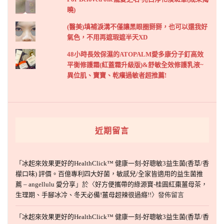
曉)
(醫美)填補淚溝不僅讓黑眼圈掰掰，也可以還我好
氣色，不用再遮瑕遮半天XD
48小時長效保濕的ATOPALM愛多康分子釘高效
平衡修護霜(紅蓋霜升級版)&舒敏全效修護乳液~
異位肌、寶寶、乾癢過敏者超推薦!
近期留言
「
冰起來效果更好的HealthClick™ 健康一刻-好聰敏3益生菌(香草/香
檬口味) 評價。百億專利四大好菌，敏感兒/全家皆適用的益生菌推
薦 – angellulu 愛分享
」於〈
好方便攜帶的綠源寶-桂圓紅棗薑母茶，
生理期、手腳冰冷、冬天必備!薑母超辣很過癮!!
〉發佈留言
「
冰起來效果更好的HealthClick™ 健康一刻-好聰敏3益生菌(香草/香