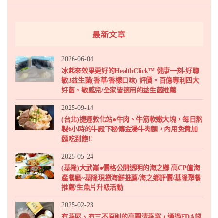
最新文章
2026-06-04
冰起來效果更好的HealthClick™ 健康一刻-好聰
敏3益生菌(香草/香檬口味) 評價。百億專利四大
好菌，敏感兒/全家皆適用的益生菌推薦
2025-09-14
(台北)捷運敦化站●牛肉、牛筋軟嫩大塊，每日熬
製6小時的牛殿下秘傳金湯牛肉麵，內用免費加
麵吃到飽!!
2025-05-24
(基隆)大武崙●價格公開透明的海之鄉 高CP值海
產餐廳~基隆現撈海鮮推薦/海之鄉評價/基隆聚餐
推薦/生魚片升級活動
2025-02-23
有燕屋、有三不原則的高圓清燕窩，通過FDA認