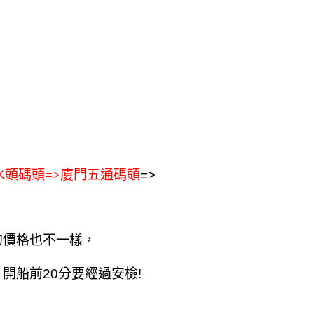
，
水頭碼頭=>廈門五通碼頭
=>
的價格也不一樣，
開船前20分要經過安檢!