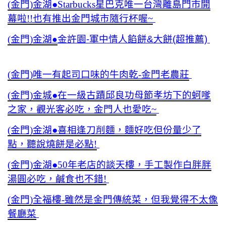
(金門)金湖●Starbucks星巴克唯一台灣離島門市開
幕啦!!也有推出金門城市隨行杯喔~
(金門)金湖
金許園-軍中情人餡餅&大餅(超推薦)
●
(金門)唯一有起司口味的牛肉乾-金門老農莊
(金門)金城●在一級古蹟邱良功母節孝坊下的蚵嗲
之家，觀光客必吃，金門人也愛吃~
(金門)金湖●喜相逢刀削麵，麵好吃但份量少了
點，聽說燒餅是必點!
(金門)金湖●50年老店的談天樓，手工製作白胖胖
湯圓必吃，鹹食也不錯!
(金門)全福樓-雖然是金門傳統菜，但我覺得不太像
餐廳菜