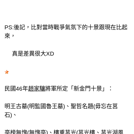
PS:後記，比對當時戰爭氣氛下的十景跟現在比起
來，
真是差異很大XD
民國46年
趙家驤
將軍所定
「
新金門十景」：
明王古墓(明監國魯王墓)、
聖哲名題(毋忘在莒
石)、
亭榜無愧(無愧亭)、
樓重莒光(莒光樓、莒光湖風