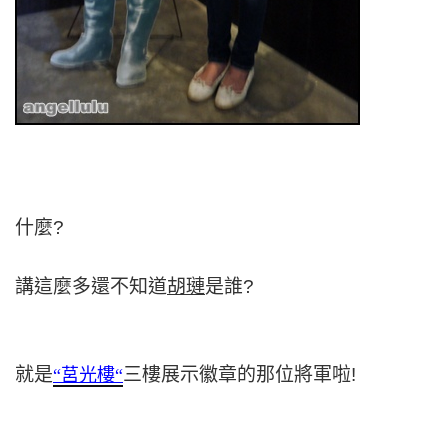
什麼?
講這麼多還不知道
胡璉
是誰?
就是
三樓展示徽章的那位將軍啦!
“莒光樓
“