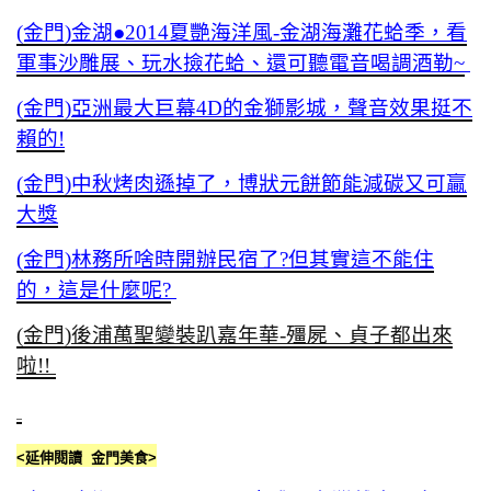
(金門)金湖●2014夏艷海洋風-金湖海灘花蛤季，看
軍事沙雕展、玩水撿花蛤、還可聽電音喝調酒勒~
(金門)亞洲最大巨幕4D的金獅影城，聲音效果挺不
賴的!
(金門)中秋烤肉遜掉了，博狀元餅節能減碳又可贏
大獎
(金門)林務所啥時開辦民宿了?但其實這不能住
的，這是什麼呢?
(金門)後浦萬聖變裝趴嘉年華-殭屍、貞子都出來
啦!!
<延伸閱讀 金門美食>