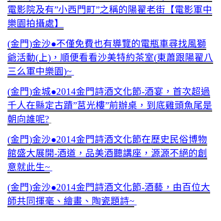
電影院及有”小西門町”之稱的陽翟老街【電影軍中
樂園拍攝處】
(金門)金沙●不僅免費也有導覽的電瓶車尋找風獅
爺活動(上)，順便看看沙美特約茶室(東蕭跟陽翟八
三么軍中樂園)~
(金門)金城●2014金門詩酒文化節-酒宴，首次超過
千人在縣定古蹟”莒光樓”前辦桌，到底雞頭魚尾是
朝向誰呢?
(金門)金沙●2014金門詩酒文化節在歷史民俗博物
館盛大展開-酒道，品美酒聽講座，源源不絕的創
意就此生~
(金門)金沙●2014金門詩酒文化節-酒藝，由百位大
師共同揮毫、繪畫、陶瓷題詩~