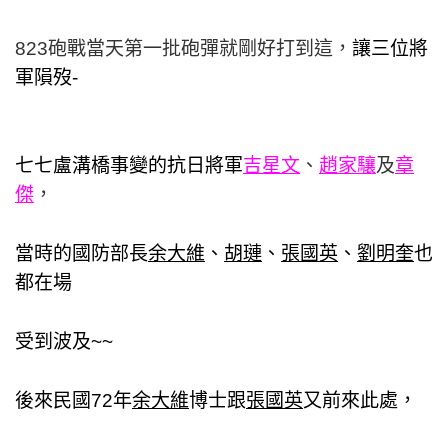
823砲戰當天第一批砲彈就剛好打到這，
讓三位將
軍
隕歿-
七七盧溝橋事變的
抗日將軍
吉星文
、
趙家驤
及
章
傑
，
當時的國防部長
余大維
、
胡璉
、
張國英
、
劉明奎
也
都在場
受到波及~~
後來民國72年
余大維
博士跟
張國英
又
前來此處，