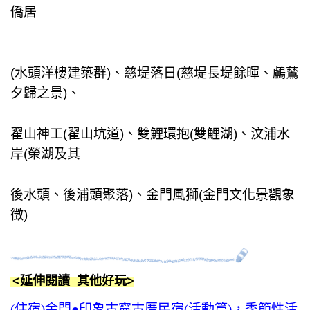
僑居
(水頭洋樓建築群)、慈堤落日(慈堤長堤餘暉、鸕鶿
夕歸之景)、
翟山神工(翟山坑道)、雙鯉環抱(雙鯉湖)、汶浦水
岸(榮湖及其
後
水頭、後浦頭聚落)、金門風獅(金門文化景觀象
徵)
<延伸閱讀 其他好玩>
(住宿)金門●印象古寧古厝民宿(活動篇)，季節性活