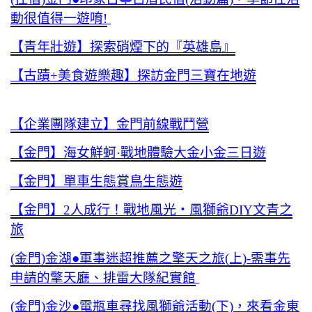
動很值得一遊唷!
【青年壯遊】探索硝煙下的『英雄島』
【古蹟+美食遊樂趣】探訪金門三寶在地遊
【企業團隊建立】金門前線戰鬥營
【金門】海女鮮蚵·戰地體驗大金小金三日遊
【金門】單車生態賞鳥生態遊
【金門】2人成行！戰地風光‧風獅爺DIY文青之
旅
(金門)金湖●軍事迷超推薦之擎天之旅(上)-需事先
申請的擎天廳、排雷大隊紀實館
(金門)金沙●電瓶車尋找風獅爺活動(下)，來看金東