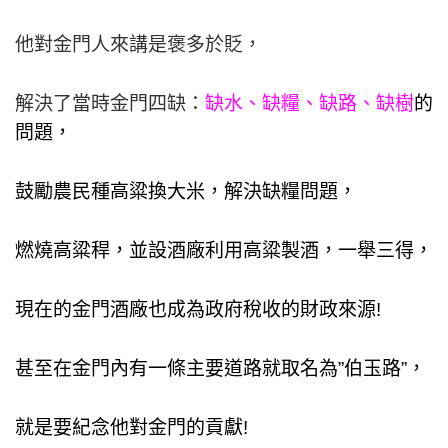
他對金門人來講是褒多於貶，
解決了當時金門四缺
：
缺水、缺糧、缺路、缺樹
的
問題，
鼓勵農民種高粱換大米，解決缺糧問題，
燃燒高粱稈，
並設酒廠利用高粱製酒，一舉三得，
現在的金門酒廠也成為政府稅收的財政來源!
甚至在金門內有一條主要道路就取名為”伯玉路”，
就是要紀念他對金門的貢獻!