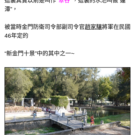
這裏其實以前是叫作”
翠谷
“，
這裏的水池叫做”蓮
潭”，
被當時金門防衛司令部副司令官
趙家驤
將軍在民國
46年定的
“新金門十景”
中的其中之一~