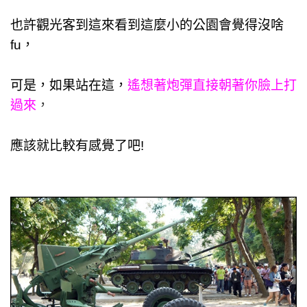
也許觀光客到這來看到這麼小的公園會覺得沒啥
fu，
可是，如果站在這，
遙想著炮彈直接朝著你臉上打
過來
，
應該就比較有感覺了吧!