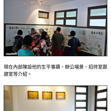
現在內部陳設他
的
生平事蹟、
辦公
場景
、
招待室跟
寢室
等介紹。