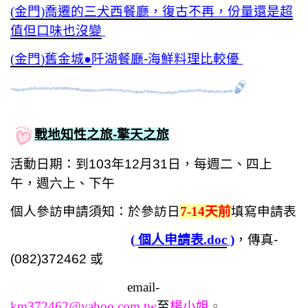
(金門)喬遷的三犬西餐廳，復古不再，份量還是超
值但口味也沒變
(金門)舊金城
阡湖餐廳-海鮮料理比較優
●
戰地知性之旅-擎天之旅
活動日期：到103年12月31日，每週二、四上
午
，週六上、下午
個人參訪申請須知：於參訪日
7-14天前
填寫申請表
(
個人申請表.doc
)
，
傳真-
(082)
372462
或
email-
km372462@yahoo.com.tw
至
楊小姐
。