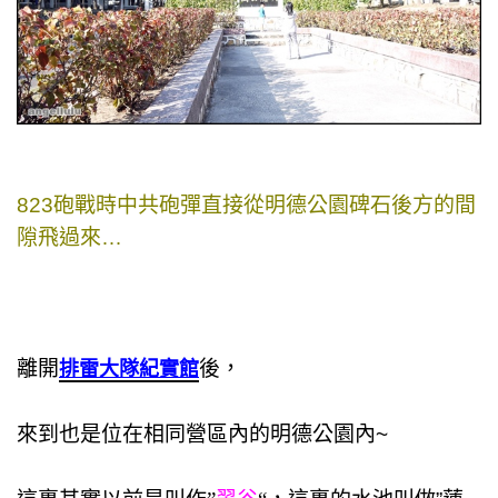
823砲戰時中共砲彈直接從明德公園碑石後方的間
隙飛過來…
離開
後，
排雷大隊紀實館
來到也是位在相同營區內的明德公園內~