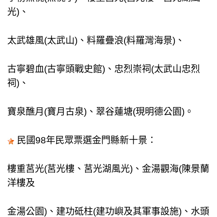
光)
、
太武雄風(太武山)、料羅疊浪(料羅灣海景)、
古寧碧血(古寧頭戰史館)、忠烈崇祠(太武山忠烈
祠)、
寶泉醮月(寶月古泉)、翠谷蓮塘(現明德公園)。
民國98年民眾票選金門縣新十景：
樓重莒光(莒光樓、莒光湖風光)、金湯觀海(陳景蘭
洋樓及
金湯公園)、建功砥柱(建功嶼及其軍事設施)、水頭