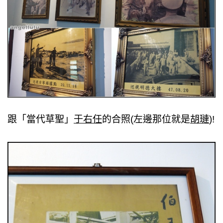
跟「當代草聖」
于右任
的合照(左邊那位就是
胡璉
)!