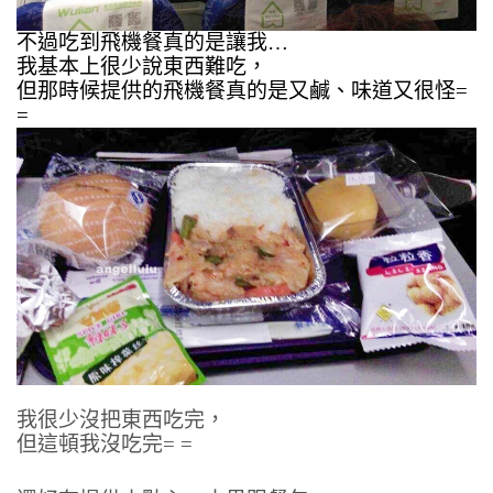
不過吃到飛機餐真的是讓我…
我基本上很少說東西難吃，
但那時候提供的飛機餐真的是又鹹、味道又很怪= 
=
我很少沒把東西吃完，
但這頓我沒吃完= =