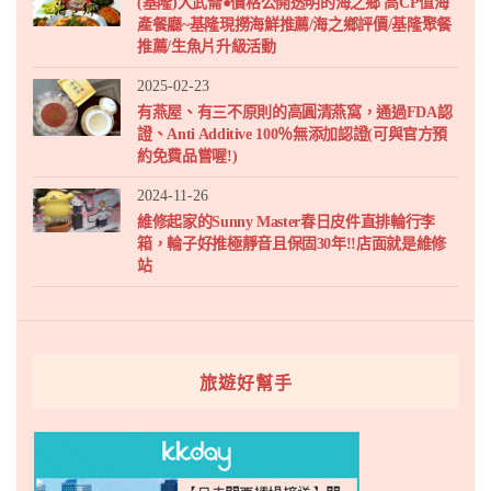
(基隆)大武崙●價格公開透明的海之鄉 高CP值海
產餐廳~基隆現撈海鮮推薦/海之鄉評價/基隆聚餐
推薦/生魚片升級活動
2025-02-23
有燕屋、有三不原則的高圓清燕窩，通過FDA認
證、Anti Additive 100％無添加認證(可與官方預
約免費品嘗喔!)
2024-11-26
維修起家的Sunny Master春日皮件直排輪行李
箱，輪子好推極靜音且保固30年!!店面就是維修
站
旅遊好幫手