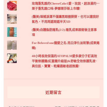
玫瑰重乳酪的CheeseCake1愛，玫說，超浪漫的~~
栗子重乳酪口味-夢娜栗莎新上市瞜!
(醫美)填補淚溝不僅讓黑眼圈掰掰，也可以還我好
氣色，不用再遮瑕遮半天XD
(醫美)自體脂肪隆乳(2/2)-隆乳成果跟術後注意事
項
For Beloved one寵愛之名-亮白淨化淡斑筆(成果揭
曉)
48小時長效保濕的ATOPALM愛多康分子釘高效
平衡修護霜(紅蓋霜升級版)&舒敏全效修護乳液~
異位肌、寶寶、乾癢過敏者超推薦!
近期留言