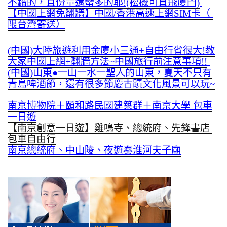
不錯的，且份量還蠻多的耶!(松機可直飛廈門)
【中國上網免翻牆】中國/香港高速上網SIM卡（ 
限台灣寄送）
(中國)大陸旅遊利用金廈小三通+自由行省很大!教
大家中國上網+翻牆方法~中國旅行前注意事項!!
(中國)山東●一山一水一聖人的山東，夏天不只有
青島啤酒節，還有很多節慶古蹟文化風景可以玩~
南京博物院＋頤和路民國建築群＋南京大學 包車
一日遊
【南京創意一日遊】雞鳴寺、總統府、先鋒書店 
包車自由行
南京總統府、中山陵、夜遊秦淮河夫子廟