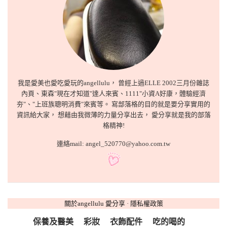
我是愛美也愛吃愛玩的angellulu， 曾經上過ELLE 2002三月份雜誌
內頁、東森"現在才知道"達人來賓、1111"小資A好康，體驗經濟
夯"、"上班族聰明消費"來賓等。 寫部落格的目的就是要分享實用的
資訊給大家， 想藉由我微薄的力量分享出去， 愛分享就是我的部落
格精神!
連絡mail: angel_520770@yahoo.com.tw
關於angellulu 愛分享
·
隱私權政策
保養及醫美
彩妝
衣飾配件
吃的喝的