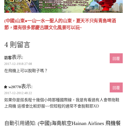
(中國)山東●一山一水一聖人的山東，夏天不只有青島啤酒
節，還有很多節慶古蹟文化風景可以玩~
4 則留言
表示:
訪客
回覆
2017-12-1918:27:08
在飛機上可以脫鞋子嗎？
表示:
w20770
回覆
2017-12-2012:48:22
如果你是搭長程十幾個小時那種國際線，我是有看過有人會帶拖鞋
上飛機 這樣會比較舒服~~但短程的通常不會脫鞋耶XD
自動引用通知:
(中國)海南航空Hainan Airlines 飛機餐