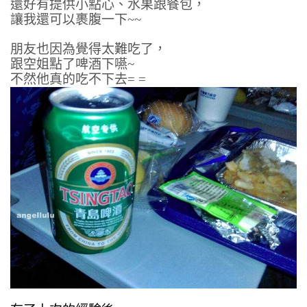
還好有提供小點心、水果跟餐包，
讓我還可以裹腹一下~~
朋友也因為覺得太難吃了，
跟空姐點了啤酒下嚥~
不然他真的吃不下去= =