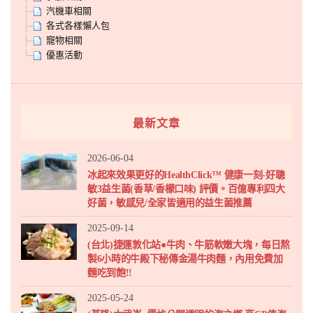
汽機車相關
各式各樣懶人包
寵物相關
優惠活動
最新文章
2026-06-04
冰起來效果更好的HealthClick™ 健康一刻-好聰
敏3益生菌(香草/香檬口味) 評價。百億專利四大
好菌，敏感兒/全家皆適用的益生菌推薦
2025-09-14
(台北)捷運敦化站●牛肉、牛筋軟嫩大塊，每日熬
製6小時的牛殿下秘傳金湯牛肉麵，內用免費加
麵吃到飽!!
2025-05-24