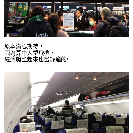
原本滿心期待，
因為算中大型飛機，
經濟艙坐起來也蠻舒適的!