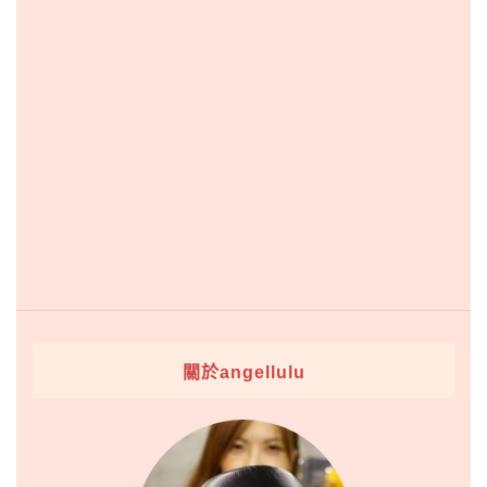
關於angellulu