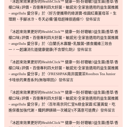
「
冰起來效果更好的HealthClick™ 健康一刻-好聰敏3益生菌(香草/香
檬口味) 評價。百億專利四大好菌，敏感兒/全家皆適用的益生菌推薦
– angellulu 愛分享
」於〈
好方便攜帶的綠源寶-桂圓紅棗薑母茶，生
理期、手腳冰冷、冬天必備!薑母超辣很過癮!!
〉發佈留言
「
冰起來效果更好的HealthClick™ 健康一刻-好聰敏3益生菌(香草/香
檬口味) 評價。百億專利四大好菌，敏感兒/全家皆適用的益生菌推薦
– angellulu 愛分享
」於〈
白蘭氏木寡醣+乳酸菌+膳食纖維三效合
一，一起讓消化道健康健康(不含塑化劑)
〉發佈留言
「
冰起來效果更好的HealthClick™ 健康一刻-好聰敏3益生菌(香草/香
檬口味) 評價。百億專利四大好菌，敏感兒/全家皆適用的益生菌推薦
– angellulu 愛分享
」於〈
FRESHPAK南非國寶茶Rooibos Tea Junior
卡哇依的果香系列(無咖啡因)
〉發佈留言
「
冰起來效果更好的HealthClick™ 健康一刻-好聰敏3益生菌(香草/香
檬口味) 評價。百億專利四大好菌，敏感兒/全家皆適用的益生菌推薦
– angellulu 愛分享
」於〈
百年南京同仁堂&綠金家園 紅薑黃錠，吃
進保養加強代謝，鐵鈣鉀鎂磷一次補足!(不滿意可退費)
〉發佈留言
「
冰起來效果更好的HealthClick™ 健康一刻-好聰敏3益生菌(香草/香