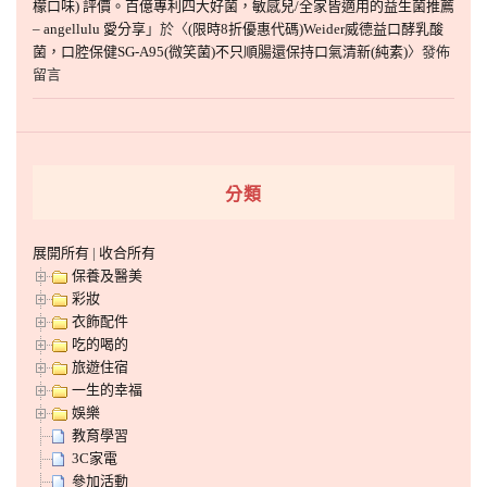
檬口味) 評價。百億專利四大好菌，敏感兒/全家皆適用的益生菌推薦
– angellulu 愛分享
」於〈
(限時8折優惠代碼)Weider威德益口酵乳酸
菌，口腔保健SG-A95(微笑菌)不只順腸還保持口氣清新(純素)
〉發佈
留言
分類
展開所有
|
收合所有
保養及醫美
彩妝
衣飾配件
吃的喝的
旅遊住宿
一生的幸福
娛樂
教育學習
3C家電
參加活動