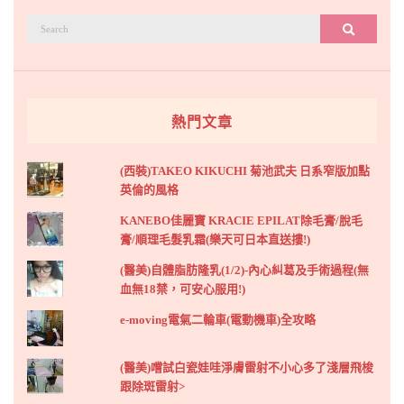
搜
搜尋
尋：
熱門文章
(西裝)TAKEO KIKUCHI 菊池武夫 日系窄版加點
英倫的風格
KANEBO佳麗寶 KRACIE EPILAT除毛膏/脫毛
膏/順理毛髮乳霜(樂天可日本直送摟!)
(醫美)自體脂肪隆乳(1/2)-內心糾葛及手術過程(無
血無18禁，可安心服用!)
e-moving電氣二輪車(電動機車)全攻略
(醫美)嚐試白瓷娃哇淨膚雷射不小心多了淺層飛梭
跟除斑雷射>