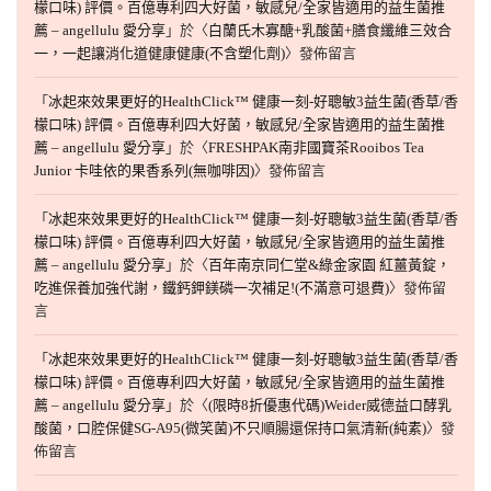
檬口味) 評價。百億專利四大好菌，敏感兒/全家皆適用的益生菌推
薦 – angellulu 愛分享
」於〈
白蘭氏木寡醣+乳酸菌+膳食纖維三效合
一，一起讓消化道健康健康(不含塑化劑)
〉發佈留言
「
冰起來效果更好的HealthClick™ 健康一刻-好聰敏3益生菌(香草/香
檬口味) 評價。百億專利四大好菌，敏感兒/全家皆適用的益生菌推
薦 – angellulu 愛分享
」於〈
FRESHPAK南非國寶茶Rooibos Tea
Junior 卡哇依的果香系列(無咖啡因)
〉發佈留言
「
冰起來效果更好的HealthClick™ 健康一刻-好聰敏3益生菌(香草/香
檬口味) 評價。百億專利四大好菌，敏感兒/全家皆適用的益生菌推
薦 – angellulu 愛分享
」於〈
百年南京同仁堂&綠金家園 紅薑黃錠，
吃進保養加強代謝，鐵鈣鉀鎂磷一次補足!(不滿意可退費)
〉發佈留
言
「
冰起來效果更好的HealthClick™ 健康一刻-好聰敏3益生菌(香草/香
檬口味) 評價。百億專利四大好菌，敏感兒/全家皆適用的益生菌推
薦 – angellulu 愛分享
」於〈
(限時8折優惠代碼)Weider威德益口酵乳
酸菌，口腔保健SG-A95(微笑菌)不只順腸還保持口氣清新(純素)
〉發
佈留言