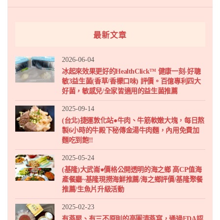
最新文章
2026-06-04
冰起來效果更好的HealthClick™ 健康一刻-好聰
敏3益生菌(香草/香檬口味) 評價。百億專利四大
好菌，敏感兒/全家皆適用的益生菌推薦
2025-09-14
(台北)捷運敦化站●牛肉、牛筋軟嫩大塊，每日熬
製6小時的牛殿下秘傳金湯牛肉麵，內用免費加
麵吃到飽!!
2025-05-24
(基隆)大武崙●價格公開透明的海之鄉 高CP值海
產餐廳~基隆現撈海鮮推薦/海之鄉評價/基隆聚餐
推薦/生魚片升級活動
2025-02-23
有燕屋、有三不原則的高圓清燕窩，通過FDA認