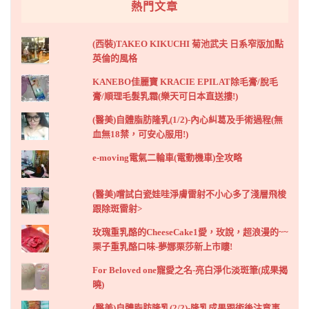
熱門文章
(西裝)TAKEO KIKUCHI 菊池武夫 日系窄版加點
英倫的風格
KANEBO佳麗寶 KRACIE EPILAT除毛膏/脫毛
膏/順理毛髮乳霜(樂天可日本直送摟!)
(醫美)自體脂肪隆乳(1/2)-內心糾葛及手術過程(無
血無18禁，可安心服用!)
e-moving電氣二輪車(電動機車)全攻略
(醫美)嚐試白瓷娃哇淨膚雷射不小心多了淺層飛梭
跟除斑雷射>
玫瑰重乳酪的CheeseCake1愛，玫說，超浪漫的~~
栗子重乳酪口味-夢娜栗莎新上市瞜!
For Beloved one寵愛之名-亮白淨化淡斑筆(成果揭
曉)
(醫美)自體脂肪隆乳(2/2)-隆乳成果跟術後注意事