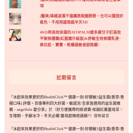
項
(醫美)填補淚溝不僅讓黑眼圈掰掰，也可以還我好
氣色，不用再遮瑕遮半天XD
48小時長效保濕的ATOPALM愛多康分子釘高效
平衡修護霜(紅蓋霜升級版)&舒敏全效修護乳液~
異位肌、寶寶、乾癢過敏者超推薦!
近期留言
「
冰起來效果更好的HealthClick™ 健康一刻-好聰敏3益生菌(香草/香
檬口味) 評價。百億專利四大好菌，敏感兒/全家皆適用的益生菌推
薦 – angellulu 愛分享
」於〈
好方便攜帶的綠源寶-桂圓紅棗薑母茶，
生理期、手腳冰冷、冬天必備!薑母超辣很過癮!!
〉發佈留言
「
冰起來效果更好的HealthClick™ 健康一刻-好聰敏3益生菌(香草/香