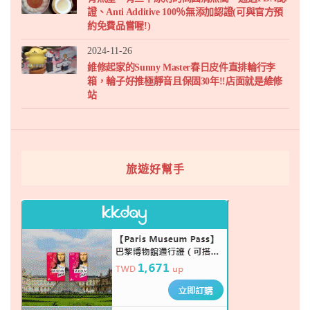
證、Anti Additive 100％無添加認證(可與官方預
約免費品嘗喔!)
2024-11-26
維修起家的Sunny Master春日皮件直排輪行李
箱，輪子好推極靜音且保固30年!!店面就是維修
站
旅遊好幫手