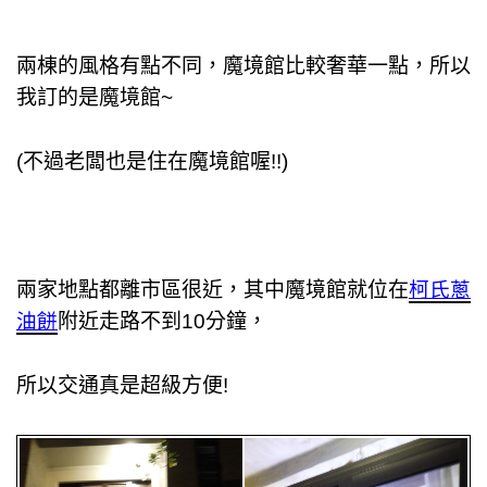
兩棟的風格有點不同，魔
境
館比較奢華一點，所以
我訂的是魔境館~
(不過老闆也是住在魔
境
館喔!!)
兩家地點都離市區很近，其中魔境館就位在
柯氏蔥
油餅
附近走路不到10分鐘，
所以交通真是超級方便!