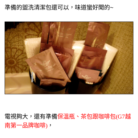
準備的盥洗清潔包還可以，味道蠻好聞的~
電視夠大，還有準備
保溫瓶、茶包跟咖啡包(G7越
南第一品牌咖啡)
，