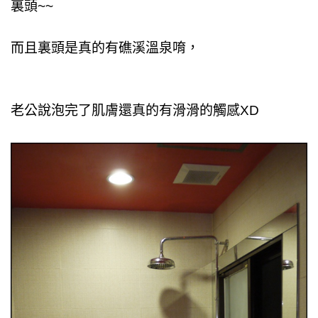
裏頭~~
而且裏頭是真的有礁溪溫泉唷，
老公說泡完了肌膚還真的有滑滑的觸感XD