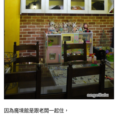
因為
魔
境
館是跟老闆一起住，