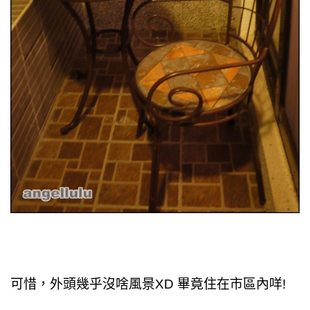
可惜，外頭幾乎沒啥風景XD 畢竟住在市區內咩!