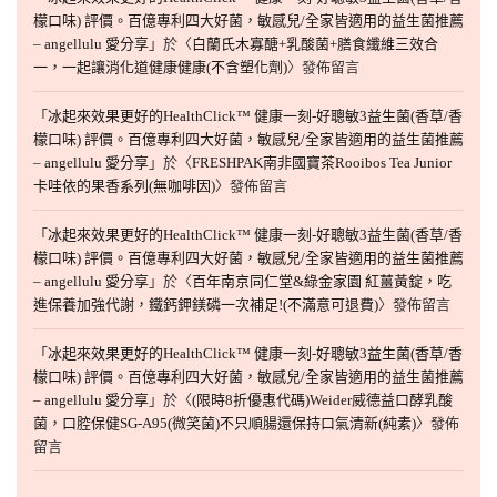
檬口味) 評價。百億專利四大好菌，敏感兒/全家皆適用的益生菌推薦
– angellulu 愛分享
」於〈
白蘭氏木寡醣+乳酸菌+膳食纖維三效合
一，一起讓消化道健康健康(不含塑化劑)
〉發佈留言
「
冰起來效果更好的HealthClick™ 健康一刻-好聰敏3益生菌(香草/香
檬口味) 評價。百億專利四大好菌，敏感兒/全家皆適用的益生菌推薦
– angellulu 愛分享
」於〈
FRESHPAK南非國寶茶Rooibos Tea Junior
卡哇依的果香系列(無咖啡因)
〉發佈留言
「
冰起來效果更好的HealthClick™ 健康一刻-好聰敏3益生菌(香草/香
檬口味) 評價。百億專利四大好菌，敏感兒/全家皆適用的益生菌推薦
– angellulu 愛分享
」於〈
百年南京同仁堂&綠金家園 紅薑黃錠，吃
進保養加強代謝，鐵鈣鉀鎂磷一次補足!(不滿意可退費)
〉發佈留言
「
冰起來效果更好的HealthClick™ 健康一刻-好聰敏3益生菌(香草/香
檬口味) 評價。百億專利四大好菌，敏感兒/全家皆適用的益生菌推薦
– angellulu 愛分享
」於〈
(限時8折優惠代碼)Weider威德益口酵乳酸
菌，口腔保健SG-A95(微笑菌)不只順腸還保持口氣清新(純素)
〉發佈
留言