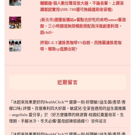
輔聽器/個人數位聲音放大器，不論長輩、上課演
講都超實用!(ME-700還可無線遠距收音喔)
(新北市)捷運板橋站●餐點也好吃的來吧sunset餐酒
館，三小時調酒無限暢飲搭配南洋風創意料理，
超chill~
評測E.E.T濾掛黑咖啡VS伯朗、西雅圖濾掛黑咖
啡，哪款cp值勝出呢?
近期留言
「
冰起來效果更好的HealthClick™ 健康一刻-好聰敏3益生菌(香草/香
檬口味) 評價。百億專利四大好菌，敏感兒/全家皆適用的益生菌推薦
– angellulu 愛分享
」於〈
好方便攜帶的綠源寶-桂圓紅棗薑母茶，生
理期、手腳冰冷、冬天必備!薑母超辣很過癮!!
〉發佈留言
「
冰起來效果更好的HealthClick™ 健康一刻-好聰敏3益生菌(香草/香