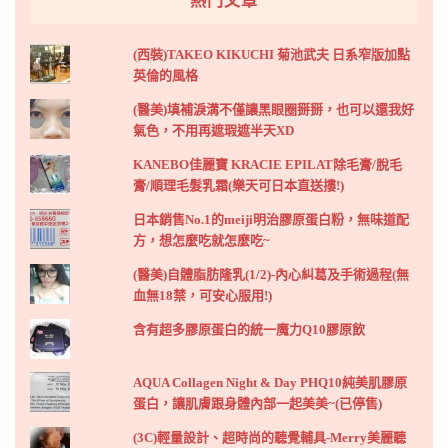
熱門文章
(西裝)TAKEO KIKUCHI 菊池武夫 日系窄版加點
英倫的風格
(醫美)填補淚溝不僅讓黑眼圈掰掰，也可以還我好
氣色，不用再遮瑕遮半天XD
KANEBO佳麗寶 KRACIE EPILAT除毛膏/脫毛
膏/順理毛髮乳霜(樂天可日本直送摟!)
日本銷售No.1的meiji明治膠原蛋白粉，無味道配
方，想怎麼吃就怎麼吃~
(醫美)自體脂肪隆乳(1/2)-內心糾葛及手術過程(無
血無18禁，可安心服用!)
含有超多膠原蛋白的統一魔力Q10膠原飲
AQUA Collagen Night & Day PHQ10純美肌膠原
蛋白，讓肌膚跟身體內部一起美美~(已停售)
(3C)輕量設計、超時尚的聽覺輔具-Merry美麗聽