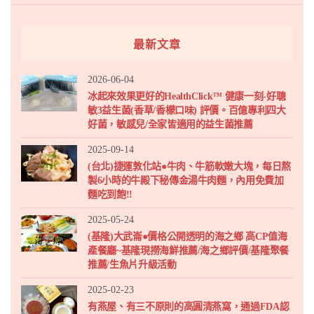
最新文章
2026-06-04
冰起來效果更好的HealthClick™ 健康一刻-好聰
敏3益生菌(香草/香檬口味) 評價。百億專利四大
好菌，敏感兒/全家皆適用的益生菌推薦
2025-09-14
(台北)捷運敦化站●牛肉、牛筋軟嫩大塊，每日熬
製6小時的牛殿下秘傳金湯牛肉麵，內用免費加
麵吃到飽!!
2025-05-24
(基隆)大武崙●價格公開透明的海之鄉 高CP值海
產餐廳~基隆現撈海鮮推薦/海之鄉評價/基隆聚餐
推薦/生魚片升級活動
2025-02-23
有燕屋、有三不原則的高圓清燕窩，通過FDA認