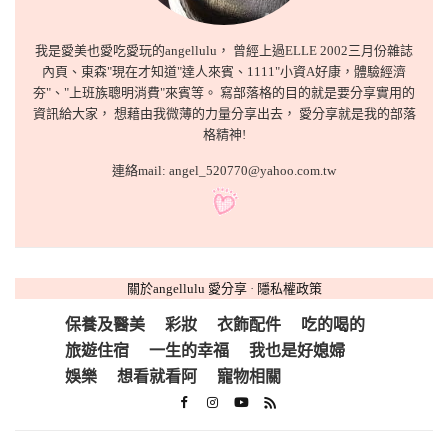
我是愛美也愛吃愛玩的angellulu， 曾經上過ELLE 2002三月份雜誌
內頁、東森"現在才知道"達人來賓、1111"小資A好康，體驗經濟
夯"、"上班族聰明消費"來賓等。 寫部落格的目的就是要分享實用的
資訊給大家， 想藉由我微薄的力量分享出去， 愛分享就是我的部落
格精神!
連絡mail: angel_520770@yahoo.com.tw
關於angellulu 愛分享
·
隱私權政策
保養及醫美
彩妝
衣飾配件
吃的喝的
旅遊住宿
一生的幸福
我也是好媳婦
娛樂
想看就看阿
寵物相關