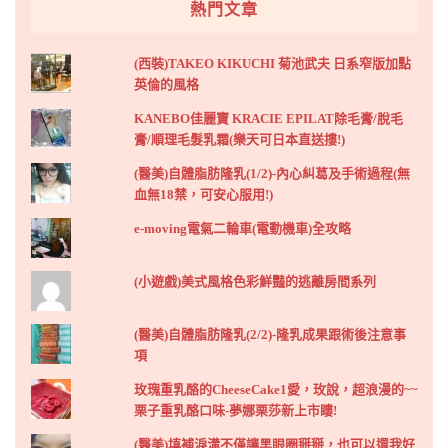
熱門文章
(西裝)TAKEO KIKUCHI 菊池武夫 日系窄版加點
英倫的風格
KANEBO佳麗寶 KRACIE EPILAT除毛膏/脫毛
膏/順理毛髮乳霜(樂天可日本直送摟!)
(醫美)自體脂肪隆乳(1/2)-內心糾葛及手術過程(無
血無18禁，可安心服用!)
e-moving電氣二輪車(電動機車)全攻略
(小遊戲)美式風格色彩鮮豔的逃離房間系列
(醫美)自體脂肪隆乳(2/2)-隆乳成果跟術後注意事
項
玫瑰重乳酪的CheeseCake1愛，玫說，超浪漫的~~
栗子重乳酪口味-夢娜栗莎新上市瞜!
(醫美)填補淚溝不僅讓黑眼圈掰掰，也可以還我好