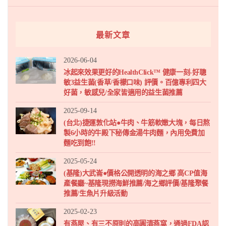
最新文章
2026-06-04
冰起來效果更好的HealthClick™ 健康一刻-好聰
敏3益生菌(香草/香檬口味) 評價。百億專利四大
好菌，敏感兒/全家皆適用的益生菌推薦
2025-09-14
(台北)捷運敦化站●牛肉、牛筋軟嫩大塊，每日熬
製6小時的牛殿下秘傳金湯牛肉麵，內用免費加
麵吃到飽!!
2025-05-24
(基隆)大武崙●價格公開透明的海之鄉 高CP值海
產餐廳~基隆現撈海鮮推薦/海之鄉評價/基隆聚餐
推薦/生魚片升級活動
2025-02-23
有燕屋、有三不原則的高圓清燕窩，通過FDA認