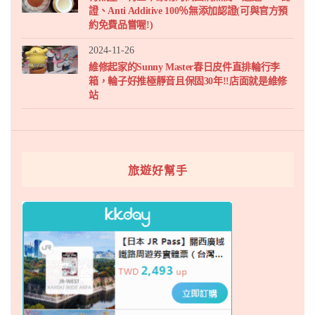
證、Anti Additive 100％無添加認證(可與官方預
約免費品嘗喔!)
2024-11-26
維修起家的Sunny Master春日皮件直排輪行李
箱，輪子好推極靜音且保固30年!!店面就是維修
站
旅遊好幫手