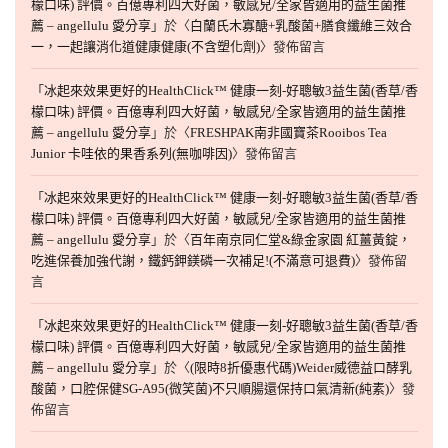
檬口味) 評價。百億專利四大好菌，敏感兒/全家皆適用的益生菌推
薦 – angellulu 愛分享
」於〈
白蘭氏木寡醣+乳酸菌+膳食纖維三效合
一，一起讓消化道健康健康(不含塑化劑)
〉發佈留言
「
冰起來效果更好的HealthClick™ 健康一刻-好聰敏3益生菌(香草/香
檬口味) 評價。百億專利四大好菌，敏感兒/全家皆適用的益生菌推
薦 – angellulu 愛分享
」於〈
FRESHPAK南非國寶茶Rooibos Tea
Junior 卡哇依的果香系列(無咖啡因)
〉發佈留言
「
冰起來效果更好的HealthClick™ 健康一刻-好聰敏3益生菌(香草/香
檬口味) 評價。百億專利四大好菌，敏感兒/全家皆適用的益生菌推
薦 – angellulu 愛分享
」於〈
百年南京同仁堂&綠金家園 紅薑黃錠，
吃進保養加強代謝，鐵鈣鉀鎂磷一次補足!(不滿意可退費)
〉發佈留
言
「
冰起來效果更好的HealthClick™ 健康一刻-好聰敏3益生菌(香草/香
檬口味) 評價。百億專利四大好菌，敏感兒/全家皆適用的益生菌推
薦 – angellulu 愛分享
」於〈
(限時8折優惠代碼)Weider威德益口酵乳
酸菌，口腔保健SG-A95(微笑菌)不只順腸還保持口氣清新(純素)
〉發
佈留言