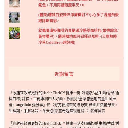
氣色，不用再遮瑕遮半天XD
(醫美)嚐試白瓷娃哇淨膚雷射不小心多了淺層飛梭
跟除斑雷射>
就像喝濾掛咖啡的貝納頌冷熱萃咖啡包(果香綜合/
黃金曼巴)，隨時隨地都可到極品咖啡~(天氣熱時
冷萃Cold Brew超好喝)
近期留言
「
冰起來效果更好的HealthClick™ 健康一刻-好聰敏3益生菌(香草/香
檬口味) 評價。百億專利四大好菌，敏感兒/全家皆適用的益生菌推
薦 – angellulu 愛分享
」於〈
好方便攜帶的綠源寶-桂圓紅棗薑母茶，
生理期、手腳冰冷、冬天必備!薑母超辣很過癮!!
〉發佈留言
「
冰起來效果更好的HealthClick™ 健康一刻-好聰敏3益生菌(香草/香