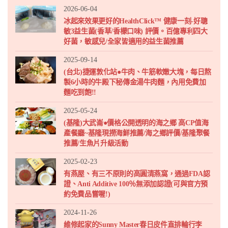
2026-06-04
冰起來效果更好的HealthClick™ 健康一刻-好聰
敏3益生菌(香草/香檬口味) 評價。百億專利四大
好菌，敏感兒/全家皆適用的益生菌推薦
2025-09-14
(台北)捷運敦化站●牛肉、牛筋軟嫩大塊，每日熬
製6小時的牛殿下秘傳金湯牛肉麵，內用免費加
麵吃到飽!!
2025-05-24
(基隆)大武崙●價格公開透明的海之鄉 高CP值海
產餐廳~基隆現撈海鮮推薦/海之鄉評價/基隆聚餐
推薦/生魚片升級活動
2025-02-23
有燕屋、有三不原則的高圓清燕窩，通過FDA認
證、Anti Additive 100％無添加認證(可與官方預
約免費品嘗喔!)
2024-11-26
維修起家的Sunny Master春日皮件直排輪行李