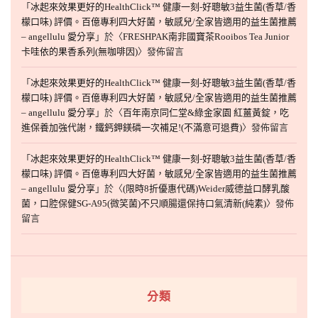
「
冰起來效果更好的HealthClick™ 健康一刻-好聰敏3益生菌(香草/香
檬口味) 評價。百億專利四大好菌，敏感兒/全家皆適用的益生菌推薦
– angellulu 愛分享
」於〈
FRESHPAK南非國寶茶Rooibos Tea Junior
卡哇依的果香系列(無咖啡因)
〉發佈留言
「
冰起來效果更好的HealthClick™ 健康一刻-好聰敏3益生菌(香草/香
檬口味) 評價。百億專利四大好菌，敏感兒/全家皆適用的益生菌推薦
– angellulu 愛分享
」於〈
百年南京同仁堂&綠金家園 紅薑黃錠，吃
進保養加強代謝，鐵鈣鉀鎂磷一次補足!(不滿意可退費)
〉發佈留言
「
冰起來效果更好的HealthClick™ 健康一刻-好聰敏3益生菌(香草/香
檬口味) 評價。百億專利四大好菌，敏感兒/全家皆適用的益生菌推薦
– angellulu 愛分享
」於〈
(限時8折優惠代碼)Weider威德益口酵乳酸
菌，口腔保健SG-A95(微笑菌)不只順腸還保持口氣清新(純素)
〉發佈
留言
分類