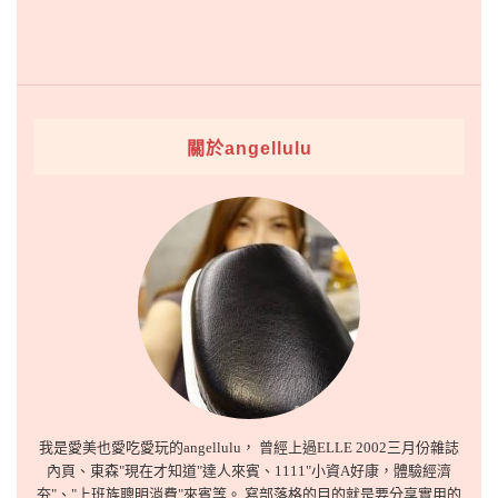
關於angellulu
我是愛美也愛吃愛玩的angellulu， 曾經上過ELLE 2002三月份雜誌
內頁、東森"現在才知道"達人來賓、1111"小資A好康，體驗經濟
夯"、"上班族聰明消費"來賓等。 寫部落格的目的就是要分享實用的