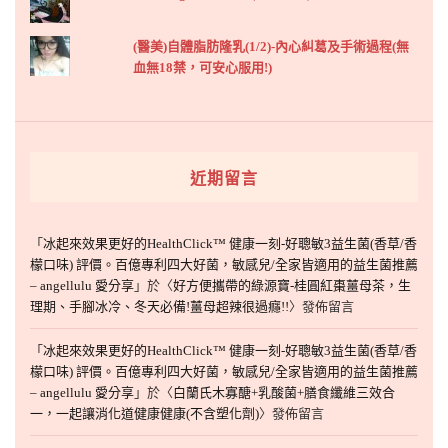
(醫美)自體脂肪隆乳(1/2)-內心糾葛及手術過程(無
血無18禁，可安心服用!)
近期留言
「
冰起來效果更好的HealthClick™ 健康一刻-好聰敏3益生菌(香草/香
檬口味) 評價。百億專利四大好菌，敏感兒/全家皆適用的益生菌推薦
– angellulu 愛分享
」於〈
好方便攜帶的綠源寶-桂圓紅棗薑母茶，生
理期、手腳冰冷、冬天必備!薑母超辣很過癮!!
〉發佈留言
「
冰起來效果更好的HealthClick™ 健康一刻-好聰敏3益生菌(香草/香
檬口味) 評價。百億專利四大好菌，敏感兒/全家皆適用的益生菌推薦
– angellulu 愛分享
」於〈
白蘭氏木寡醣+乳酸菌+膳食纖維三效合
一，一起讓消化道健康健康(不含塑化劑)
〉發佈留言