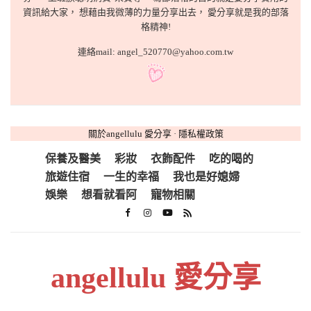
資訊給大家， 想藉由我微薄的力量分享出去， 愛分享就是我的部落
格精神!
連絡mail: angel_520770@yahoo.com.tw
關於angellulu 愛分享
·
隱私權政策
保養及醫美
彩妝
衣飾配件
吃的喝的
旅遊住宿
一生的幸福
我也是好媳婦
娛樂
想看就看阿
寵物相關
angellulu 愛分享