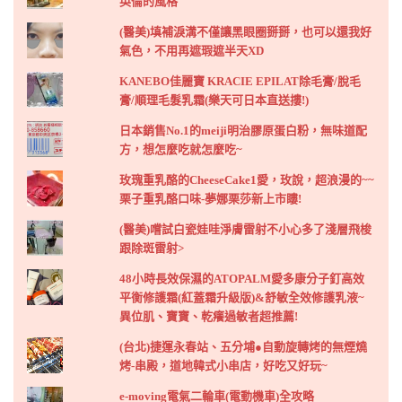
英倫的風格
(醫美)填補淚溝不僅讓黑眼圈掰掰，也可以還我好
氣色，不用再遮瑕遮半天XD
KANEBO佳麗寶 KRACIE EPILAT除毛膏/脫毛
膏/順理毛髮乳霜(樂天可日本直送摟!)
日本銷售No.1的meiji明治膠原蛋白粉，無味道配
方，想怎麼吃就怎麼吃~
玫瑰重乳酪的CheeseCake1愛，玫說，超浪漫的~~
栗子重乳酪口味-夢娜栗莎新上市瞜!
(醫美)嚐試白瓷娃哇淨膚雷射不小心多了淺層飛梭
跟除斑雷射>
48小時長效保濕的ATOPALM愛多康分子釘高效
平衡修護霜(紅蓋霜升級版)&舒敏全效修護乳液~
異位肌、寶寶、乾癢過敏者超推薦!
(台北)捷運永春站、五分埔●自動旋轉烤的無煙燒
烤-串殿，道地韓式小串店，好吃又好玩~
e-moving電氣二輪車(電動機車)全攻略