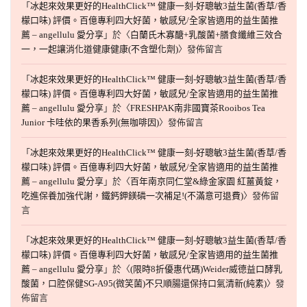
「
冰起來效果更好的HealthClick™ 健康一刻-好聰敏3益生菌(香草/香
檬口味) 評價。百億專利四大好菌，敏感兒/全家皆適用的益生菌推
薦 – angellulu 愛分享
」於〈
白蘭氏木寡醣+乳酸菌+膳食纖維三效合
一，一起讓消化道健康健康(不含塑化劑)
〉發佈留言
「
冰起來效果更好的HealthClick™ 健康一刻-好聰敏3益生菌(香草/香
檬口味) 評價。百億專利四大好菌，敏感兒/全家皆適用的益生菌推
薦 – angellulu 愛分享
」於〈
FRESHPAK南非國寶茶Rooibos Tea
Junior 卡哇依的果香系列(無咖啡因)
〉發佈留言
「
冰起來效果更好的HealthClick™ 健康一刻-好聰敏3益生菌(香草/香
檬口味) 評價。百億專利四大好菌，敏感兒/全家皆適用的益生菌推
薦 – angellulu 愛分享
」於〈
百年南京同仁堂&綠金家園 紅薑黃錠，
吃進保養加強代謝，鐵鈣鉀鎂磷一次補足!(不滿意可退費)
〉發佈留
言
「
冰起來效果更好的HealthClick™ 健康一刻-好聰敏3益生菌(香草/香
檬口味) 評價。百億專利四大好菌，敏感兒/全家皆適用的益生菌推
薦 – angellulu 愛分享
」於〈
(限時8折優惠代碼)Weider威德益口酵乳
酸菌，口腔保健SG-A95(微笑菌)不只順腸還保持口氣清新(純素)
〉發
佈留言