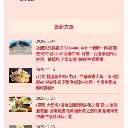
最新文章
2026-06-04
冰起來效果更好的HealthClick™ 健康一刻-好聰
敏3益生菌(香草/香檬口味) 評價。百億專利四大
好菌，敏感兒/全家皆適用的益生菌推薦
2025-09-14
(台北)捷運敦化站●牛肉、牛筋軟嫩大塊，每日熬
製6小時的牛殿下秘傳金湯牛肉麵，內用免費加
麵吃到飽!!
2025-05-24
(基隆)大武崙●價格公開透明的海之鄉 高CP值海
產餐廳~基隆現撈海鮮推薦/海之鄉評價/基隆聚餐
推薦/生魚片升級活動
2025-02-23