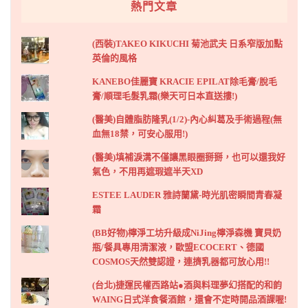
熱門文章
(西裝)TAKEO KIKUCHI 菊池武夫 日系窄版加點
英倫的風格
KANEBO佳麗寶 KRACIE EPILAT除毛膏/脫毛
膏/順理毛髮乳霜(樂天可日本直送摟!)
(醫美)自體脂肪隆乳(1/2)-內心糾葛及手術過程(無
血無18禁，可安心服用!)
(醫美)填補淚溝不僅讓黑眼圈掰掰，也可以還我好
氣色，不用再遮瑕遮半天XD
ESTEE LAUDER 雅詩蘭黛-時光肌密瞬間青春凝
霜
(BB好物)檸淨工坊升級成NiJing檸淨森機 寶貝奶
瓶/餐具專用清潔液，歐盟ECOCERT、德國
COSMOS天然雙認證，連擠乳器都可放心用!!
(台北)捷運民權西路站●酒與料理夢幻搭配的和韵
WAING日式洋食餐酒館，還會不定時開品酒課喔!