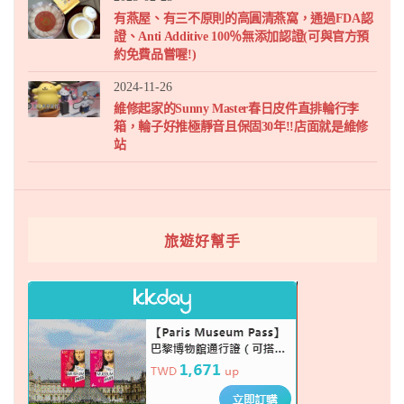
有燕屋、有三不原則的高圓清燕窩，通過FDA認
證、Anti Additive 100％無添加認證(可與官方預
約免費品嘗喔!)
2024-11-26
維修起家的Sunny Master春日皮件直排輪行李
箱，輪子好推極靜音且保固30年!!店面就是維修
站
旅遊好幫手