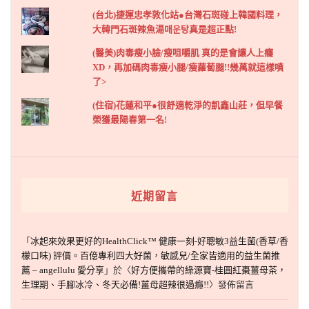
(台北)捷運忠孝敦化站●台灣石斑碰上韓國料理，
大韓門石斑辣魚湯매운탕真是超正點!
(醫美)肉毒瘦小臉/瘦咀嚼肌 真的是會讓人上癮
XD，再加碼肉毒瘦小腿/瘦蘿蔔腿!!幾萬就這樣噴
了>
(住宿)花蓮和平●很舒適乾淨的凱鑫山莊，但早餐
榮獲最陽春第一名!
近期留言
「
冰起來效果更好的HealthClick™ 健康一刻-好聰敏3益生菌(香草/香
檬口味) 評價。百億專利四大好菌，敏感兒/全家皆適用的益生菌推
薦 – angellulu 愛分享
」於〈
好方便攜帶的綠源寶-桂圓紅棗薑母茶，
生理期、手腳冰冷、冬天必備!薑母超辣很過癮!!
〉發佈留言