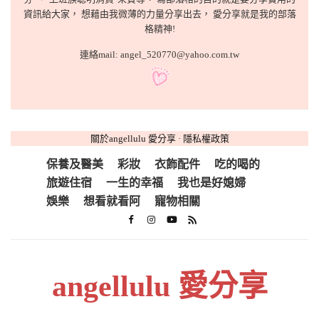
資訊給大家， 想藉由我微薄的力量分享出去， 愛分享就是我的部落
格精神!
連絡mail: angel_520770@yahoo.com.tw
關於angellulu 愛分享
·
隱私權政策
保養及醫美
彩妝
衣飾配件
吃的喝的
旅遊住宿
一生的幸福
我也是好媳婦
娛樂
想看就看阿
寵物相關
angellulu 愛分享