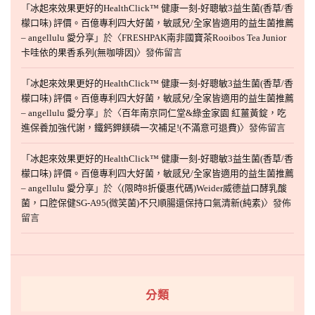
「
冰起來效果更好的HealthClick™ 健康一刻-好聰敏3益生菌(香草/香
檬口味) 評價。百億專利四大好菌，敏感兒/全家皆適用的益生菌推薦
– angellulu 愛分享
」於〈
FRESHPAK南非國寶茶Rooibos Tea Junior
卡哇依的果香系列(無咖啡因)
〉發佈留言
「
冰起來效果更好的HealthClick™ 健康一刻-好聰敏3益生菌(香草/香
檬口味) 評價。百億專利四大好菌，敏感兒/全家皆適用的益生菌推薦
– angellulu 愛分享
」於〈
百年南京同仁堂&綠金家園 紅薑黃錠，吃
進保養加強代謝，鐵鈣鉀鎂磷一次補足!(不滿意可退費)
〉發佈留言
「
冰起來效果更好的HealthClick™ 健康一刻-好聰敏3益生菌(香草/香
檬口味) 評價。百億專利四大好菌，敏感兒/全家皆適用的益生菌推薦
– angellulu 愛分享
」於〈
(限時8折優惠代碼)Weider威德益口酵乳酸
菌，口腔保健SG-A95(微笑菌)不只順腸還保持口氣清新(純素)
〉發佈
留言
分類