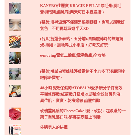
KANEBO佳麗寶 KRACIE EPILAT除毛膏/脫毛
膏/順理毛髮乳霜(樂天可日本直送摟!)
(醫美)填補淚溝不僅讓黑眼圈掰掰，也可以還我好
氣色，不用再遮瑕遮半天XD
(台北)捷運永春站、五分埔●自動旋轉烤的無煙燒
烤-串殿，道地韓式小串店，好吃又好玩~
e-moving電氣二輪車(電動機車)全攻略
(醫美)嚐試白瓷娃哇淨膚雷射不小心多了淺層飛梭
跟除斑雷射>
48小時長效保濕的ATOPALM愛多康分子釘高效
平衡修護霜(紅蓋霜升級版)&舒敏全效修護乳液~
異位肌、寶寶、乾癢過敏者超推薦!
玫瑰重乳酪的CheeseCake1愛，玫說，超浪漫的~~
栗子重乳酪口味-夢娜栗莎新上市瞜!
外遇男人的抉擇