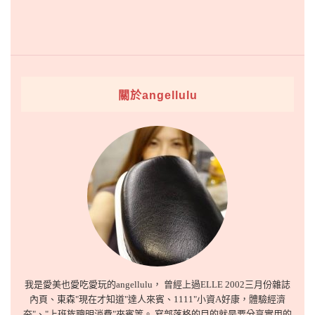
關於angellulu
我是愛美也愛吃愛玩的angellulu， 曾經上過ELLE 2002三月份雜誌
內頁、東森"現在才知道"達人來賓、1111"小資A好康，體驗經濟
夯"、"上班族聰明消費"來賓等。 寫部落格的目的就是要分享實用的