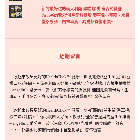
新竹最好吃的義大利麵 蛋糕 咖啡 複合式餐廳-
Patio帕堤歐提供宅配甜點啦!夢享盒小蛋糕、水果
優格系列，門市早鳥、網購都有優惠價~
近期留言
「
冰起來效果更好的HealthClick™ 健康一刻-好聰敏3益生菌(香草/香
檬口味) 評價。百億專利四大好菌，敏感兒/全家皆適用的益生菌推薦
– angellulu 愛分享
」於〈
好方便攜帶的綠源寶-桂圓紅棗薑母茶，生
理期、手腳冰冷、冬天必備!薑母超辣很過癮!!
〉發佈留言
「
冰起來效果更好的HealthClick™ 健康一刻-好聰敏3益生菌(香草/香
檬口味) 評價。百億專利四大好菌，敏感兒/全家皆適用的益生菌推薦
– angellulu 愛分享
」於〈
白蘭氏木寡醣+乳酸菌+膳食纖維三效合
一，一起讓消化道健康健康(不含塑化劑)
〉發佈留言