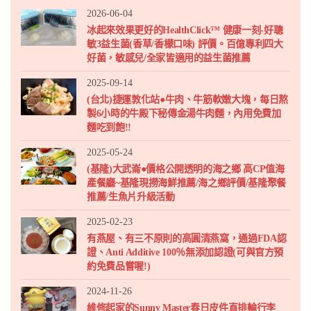
2026-06-04
冰起來效果更好的HealthClick™ 健康一刻-好聰
敏3益生菌(香草/香檬口味) 評價。百億專利四大
好菌，敏感兒/全家皆適用的益生菌推薦
2025-09-14
(台北)捷運敦化站●牛肉、牛筋軟嫩大塊，每日熬
製6小時的牛殿下秘傳金湯牛肉麵，內用免費加
麵吃到飽!!
2025-05-24
(基隆)大武崙●價格公開透明的海之鄉 高CP值海
產餐廳~基隆現撈海鮮推薦/海之鄉評價/基隆聚餐
推薦/生魚片升級活動
2025-02-23
有燕屋、有三不原則的高圓清燕窩，通過FDA認
證、Anti Additive 100％無添加認證(可與官方預
約免費品嘗喔!)
2024-11-26
維修起家的Sunny Master春日皮件直排輪行李