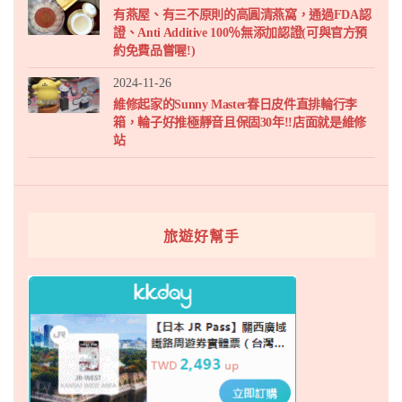
有燕屋、有三不原則的高圓清燕窩，通過FDA認
證、Anti Additive 100％無添加認證(可與官方預
約免費品嘗喔!)
2024-11-26
維修起家的Sunny Master春日皮件直排輪行李
箱，輪子好推極靜音且保固30年!!店面就是維修
站
旅遊好幫手