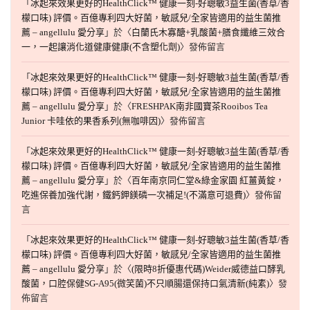
「
冰起來效果更好的HealthClick™ 健康一刻-好聰敏3益生菌(香草/香
檬口味) 評價。百億專利四大好菌，敏感兒/全家皆適用的益生菌推
薦 – angellulu 愛分享
」於〈
白蘭氏木寡醣+乳酸菌+膳食纖維三效合
一，一起讓消化道健康健康(不含塑化劑)
〉發佈留言
「
冰起來效果更好的HealthClick™ 健康一刻-好聰敏3益生菌(香草/香
檬口味) 評價。百億專利四大好菌，敏感兒/全家皆適用的益生菌推
薦 – angellulu 愛分享
」於〈
FRESHPAK南非國寶茶Rooibos Tea
Junior 卡哇依的果香系列(無咖啡因)
〉發佈留言
「
冰起來效果更好的HealthClick™ 健康一刻-好聰敏3益生菌(香草/香
檬口味) 評價。百億專利四大好菌，敏感兒/全家皆適用的益生菌推
薦 – angellulu 愛分享
」於〈
百年南京同仁堂&綠金家園 紅薑黃錠，
吃進保養加強代謝，鐵鈣鉀鎂磷一次補足!(不滿意可退費)
〉發佈留
言
「
冰起來效果更好的HealthClick™ 健康一刻-好聰敏3益生菌(香草/香
檬口味) 評價。百億專利四大好菌，敏感兒/全家皆適用的益生菌推
薦 – angellulu 愛分享
」於〈
(限時8折優惠代碼)Weider威德益口酵乳
酸菌，口腔保健SG-A95(微笑菌)不只順腸還保持口氣清新(純素)
〉發
佈留言