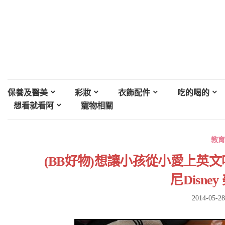
保養及醫美
彩妝
衣飾配件
吃的喝的
想看就看阿
寵物相關
教育
(BB好物)想讓小孩從小愛上英
尼Disne
2014-05-28