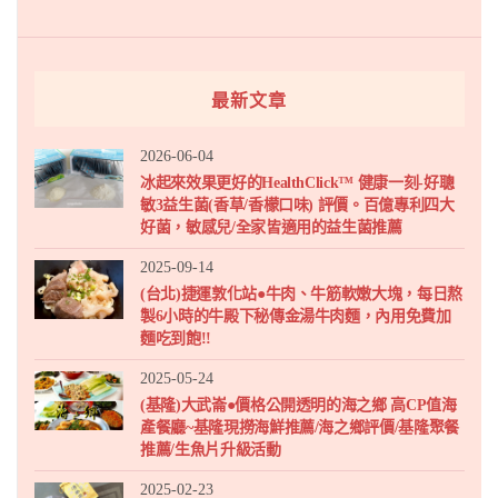
最新文章
2026-06-04
冰起來效果更好的HealthClick™ 健康一刻-好聰
敏3益生菌(香草/香檬口味) 評價。百億專利四大
好菌，敏感兒/全家皆適用的益生菌推薦
2025-09-14
(台北)捷運敦化站●牛肉、牛筋軟嫩大塊，每日熬
製6小時的牛殿下秘傳金湯牛肉麵，內用免費加
麵吃到飽!!
2025-05-24
(基隆)大武崙●價格公開透明的海之鄉 高CP值海
產餐廳~基隆現撈海鮮推薦/海之鄉評價/基隆聚餐
推薦/生魚片升級活動
2025-02-23