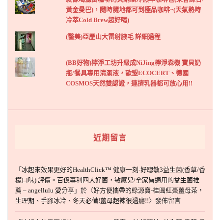
黃金曼巴)，隨時隨地都可到極品咖啡~(天氣熱時
冷萃Cold Brew超好喝)
(醫美)亞歷山大雷射腋毛 詳細過程
(BB好物)檸淨工坊升級成NiJing檸淨森機 寶貝奶
瓶/餐具專用清潔液，歐盟ECOCERT、德國
COSMOS天然雙認證，連擠乳器都可放心用!!
近期留言
「
冰起來效果更好的HealthClick™ 健康一刻-好聰敏3益生菌(香草/香
檬口味) 評價。百億專利四大好菌，敏感兒/全家皆適用的益生菌推
薦 – angellulu 愛分享
」於〈
好方便攜帶的綠源寶-桂圓紅棗薑母茶，
生理期、手腳冰冷、冬天必備!薑母超辣很過癮!!
〉發佈留言