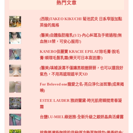
熱門文章
(西裝)TAKEO KIKUCHI 菊池武夫 日系窄版加點
英倫的風格
(醫美)自體脂肪隆乳(1/2)-內心糾葛及手術過程(無
血無18禁，可安心服用!)
KANEBO佳麗寶 KRACIE EPILAT除毛膏/脫毛
膏/順理毛髮乳霜(樂天可日本直送摟!)
(醫美)填補淚溝不僅讓黑眼圈掰掰，也可以還我好
氣色，不用再遮瑕遮半天XD
For Beloved one寵愛之名-亮白淨化淡斑筆(成果揭
曉)
ESTEE LAUDER 雅詩蘭黛-時光肌密瞬間青春凝
霜
台鹽LU-MIEL綠迷雅-全新升級之銀妍晶典活膚露
就像喝濾掛咖啡的貝納頌冷熱萃咖啡包(果香綜合/