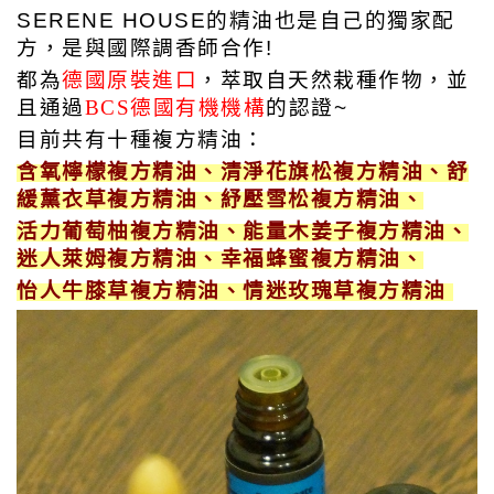
SERENE HOUSE
的
精油也是自己的獨家配
方，
是與國際調香師合作!
都為
德國原裝進口
，萃取自天然栽種作物，
並
且通過
BCS德國有機機構
的認證~
目前共有十種複方精油：
含氧檸檬複方精油、清淨花旗松複方精油、舒
緩薰衣草複方精油、
紓壓雪松複方精油、
活力葡萄柚複方精油、能量木姜子複方精油、
迷人萊姆複方精油、幸福蜂蜜複方精油、
怡人牛膝草複方精油、情迷玫瑰草複方精油