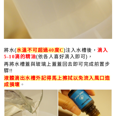
將水(
水溫不可超過40度C
)注入水槽後，
滴入
5-10滴的精
油
(依各人喜好滴入即可)，
再將水槽蓋與玻璃上蓋蓋回去即可完成前置步
驟!!
液體滴出水槽外記得馬上擦拭以免流入風口造
成損壞
。