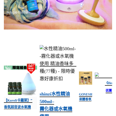
《Herb
送薰香
shinzi水性精油
GONESH
液體香氛
【Karoli卡蘿萊】”
500ml–
精油
香氛超音波水氧機
霧化器或水氧機
No.8春之
薄霧/No.4