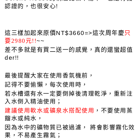
認證的，也很安心!
這三樣加起來
原價NT$3660=>這次周年慶
只
要2980元!!
~~
差不多就是有買二送一的感覺，真的還蠻超值
der!!
最後提醒大家在使用香氛機前，
記得不要偷懶，每次使用時，
若水槽還有水一定要倒掉後清理乾淨，
重新注
入水倒入精油使用；
建議使用軟水或礦泉水搭配使用
，不要使用蒸
餾水或純水，
因為水中的礦物質已被過濾， 將會影響霧化效
果，不易產生霧氣；