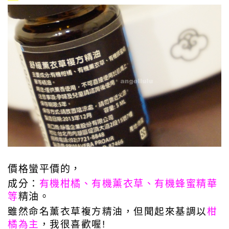
價格蠻平價的，
成分：
有機柑橘、有機薰衣草、有機蜂蜜精華
等
精油。
雖然命名薰衣草複方精油，但聞起來基調以
柑
橘為主
，我很喜歡喔!