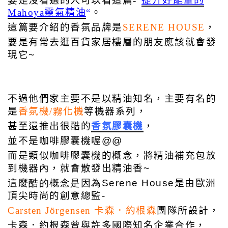
要是沒看過的人可以看這篇-“
提升好能量的
Mahoya靈氣精油
“
。
這篇要介紹的香氛品牌是
SERENE HOUSE
，
要是有常去逛百貨家居樓層的朋友應該就會發
現它~
不過他們家主要不是以精油知名，主要有名的
是
香氛機/霧化機
等機器系列，
甚至還推出很酷的
香氛膠囊機
，
並不是咖啡膠囊機喔@@
而是類似咖啡膠囊機的概念，將精油補充包放
到機器內，就會散發出精油香~
這麼酷的概念是因為
Serene House
是由歐洲
頂尖時尚的創意總監-
Carsten Jörgensen 卡森．約根森
團隊所設計，
卡森．約根森曾與許多國際知名企業合作，