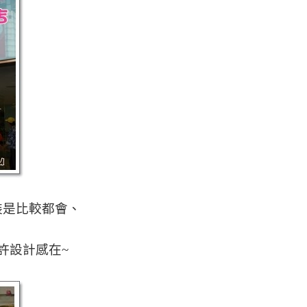
裝是比較都會、
許設計感在~