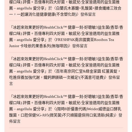
檬口味) 評價。百億專利四大好菌，敏感兒/全家皆適用的益生菌推
薦 – angellulu 愛分享
」於〈
白蘭氏木寡醣+乳酸菌+膳食纖維三效合
一，一起讓消化道健康健康(不含塑化劑)
〉發佈留言
「
冰起來效果更好的HealthClick™ 健康一刻-好聰敏3益生菌(香草/香
檬口味) 評價。百億專利四大好菌，敏感兒/全家皆適用的益生菌推
薦 – angellulu 愛分享
」於〈
FRESHPAK南非國寶茶Rooibos Tea
Junior 卡哇依的果香系列(無咖啡因)
〉發佈留言
「
冰起來效果更好的HealthClick™ 健康一刻-好聰敏3益生菌(香草/香
檬口味) 評價。百億專利四大好菌，敏感兒/全家皆適用的益生菌推
薦 – angellulu 愛分享
」於〈
百年南京同仁堂&綠金家園 紅薑黃錠，
吃進保養加強代謝，鐵鈣鉀鎂磷一次補足!(不滿意可退費)
〉發佈留
言
「
冰起來效果更好的HealthClick™ 健康一刻-好聰敏3益生菌(香草/香
檬口味) 評價。百億專利四大好菌，敏感兒/全家皆適用的益生菌推
薦 – angellulu 愛分享
」於〈
(限時8折優惠代碼)Weider威德益口酵乳
酸菌，口腔保健SG-A95(微笑菌)不只順腸還保持口氣清新(純素)
〉發
佈留言