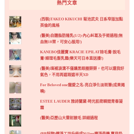
熱門文章
(西裝)TAKEO KIKUCHI 菊池武夫 日系窄版加點
英倫的風格
(醫美)自體脂肪隆乳(1/2)-內心糾葛及手術過程(無
血無18禁，可安心服用!)
KANEBO佳麗寶 KRACIE EPILAT除毛膏/脫毛
膏/順理毛髮乳霜(樂天可日本直送摟!)
(醫美)填補淚溝不僅讓黑眼圈掰掰，也可以還我好
氣色，不用再遮瑕遮半天XD
For Beloved one寵愛之名-亮白淨化淡斑筆(成果揭
曉)
ESTEE LAUDER 雅詩蘭黛-時光肌密瞬間青春凝
霜
(醫美)亞歷山大雷射腋毛 詳細過程
(BB好物)檸淨工坊升級成NiJing檸淨森機 寶貝奶