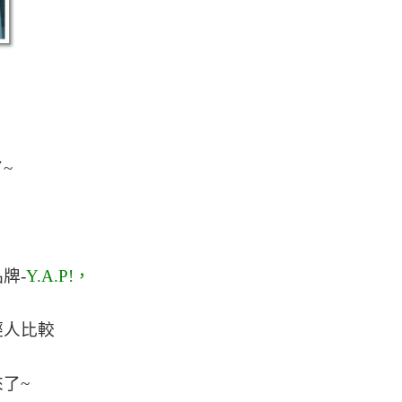
~
牌-
Y.A.P!，
輕人比較
了~