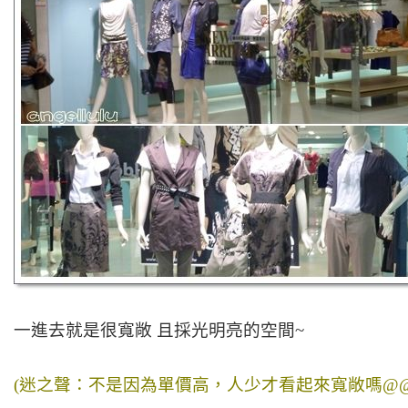
一進去就是很寬敞 且採光明亮的空間~
(迷之聲：不是因為單價高，人少才看起來寬敞嗎@@