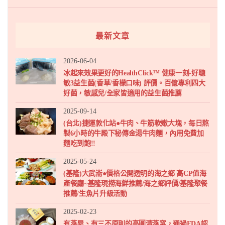
最新文章
2026-06-04
冰起來效果更好的HealthClick™ 健康一刻-好聰
敏3益生菌(香草/香檬口味) 評價。百億專利四大
好菌，敏感兒/全家皆適用的益生菌推薦
2025-09-14
(台北)捷運敦化站●牛肉、牛筋軟嫩大塊，每日熬
製6小時的牛殿下秘傳金湯牛肉麵，內用免費加
麵吃到飽!!
2025-05-24
(基隆)大武崙●價格公開透明的海之鄉 高CP值海
產餐廳~基隆現撈海鮮推薦/海之鄉評價/基隆聚餐
推薦/生魚片升級活動
2025-02-23
有燕屋、有三不原則的高圓清燕窩，通過FDA認