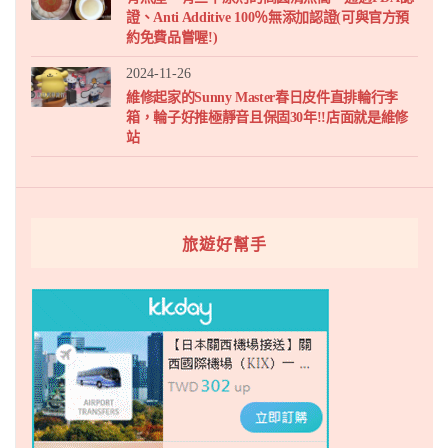
證、Anti Additive 100％無添加認證(可與官方預
約免費品嘗喔!)
2024-11-26
維修起家的Sunny Master春日皮件直排輪行李
箱，輪子好推極靜音且保固30年!!店面就是維修
站
旅遊好幫手