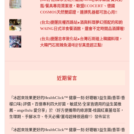
瓶/餐具專用清潔液，歐盟ECOCERT、德國
COSMOS天然雙認證，連擠乳器都可放心用!!
(台北)捷運民權西路站●酒與料理夢幻搭配的和韵
WAING日式洋食餐酒館，還會不定時開品酒課喔!
(台北)捷運忠孝敦化站●台灣石斑碰上韓國料理，
大韓門石斑辣魚湯매운탕真是超正點!
近期留言
「
冰起來效果更好的HealthClick™ 健康一刻-好聰敏3益生菌(香草/香
檬口味) 評價。百億專利四大好菌，敏感兒/全家皆適用的益生菌推
薦 – angellulu 愛分享
」於〈
好方便攜帶的綠源寶-桂圓紅棗薑母茶，
生理期、手腳冰冷、冬天必備!薑母超辣很過癮!!
〉發佈留言
「
冰起來效果更好的HealthClick™ 健康一刻-好聰敏3益生菌(香草/香