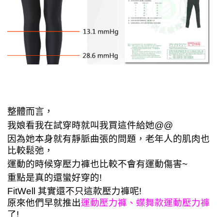
整體而言，
我娘看我在試穿時就叫我買這件
給她@@
因為她本身就有靜脈曲張的問題，老年人的肌肉也
比較鬆弛，
運動的時候穿壓力褲也比較不會有運動傷害~
重點是真的還蠻好穿的!
FitWell 其實還不只這款壓力褲呢! 
原來他們早就推出
運動壓力褲、蝶舞款運動壓力褲
了!