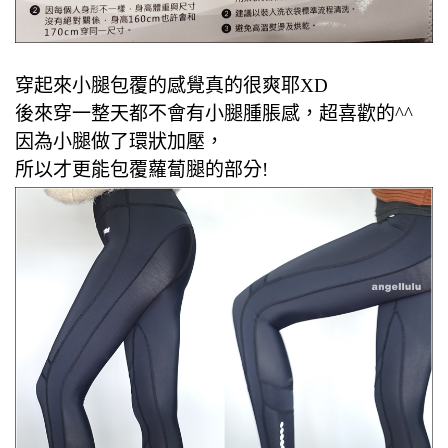
穿起來小腿包覆的感覺真的很爽耶XD
後來穿一整天都不會有小腿腫脹感，超喜歡的^^
因為小腿做了環狀加壓，
所以才更能包覆蘿蔔腿的部分!