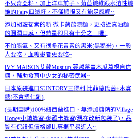
不只奇亞籽，加上洋車前子、菊苣纖維跟水溶性纖
維的Fairy四纖籽，不僅順暢又有飽足感喔~
添加胡蘿蔔素的新 微卡蒟蒻涼麵，更接近真油麵
的圓潤口感，但熱量卻只有十分之一喔!
不怕脹氣、又有很多花青素的黑米(黑糙米)，一般
人要吃，血糖患者更要吃~
IVY MAISON艾葳Must up 蔓越莓青木瓜葛根自信
糖，輔助發育中少女的秘密武器~
日本原裝進口SUNTORY三得利 比菲德氏菌+木寡
糖(不含塑化劑)
(長期團購)100%紐西蘭進口、無添加糖精的Village
Honey小鎮蜂蜜-麥蘆卡蜂蜜(現在改新包裝了)，品
質有保證但價格卻比專櫃平易近人~