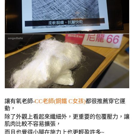
讓有氧老師-
CC老師(鋼鐵 C女孩)
都很推薦穿它運
動，
除了外觀上看起來纖細外，更重要的包覆壓力，
讓
肌肉比較不容易擴張，
而且也覺得小腿在施力上也更輕盈許多~