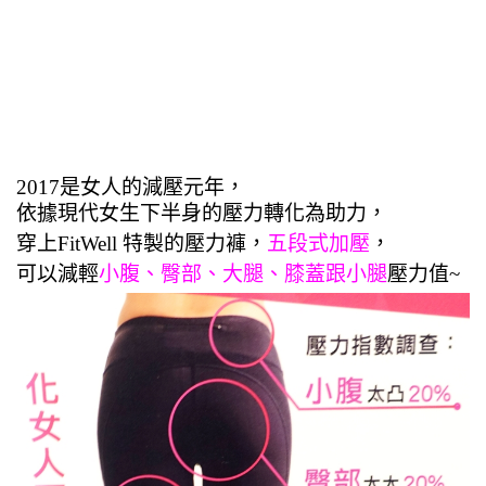
2017是女人的減壓元年，
依據現代女生下半身的壓力轉化為助力，
穿上FitWell 特製的壓力褲，
五段式加壓
，
可以
減輕
小腹、臀部、大腿、膝蓋跟小腿
壓力值~