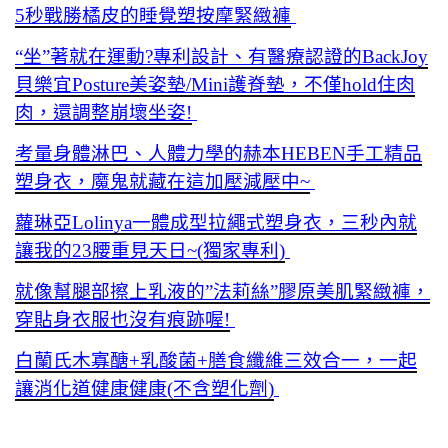
5秒戰勝橘皮的睡覺塑按摩緊緻褲
“坐”著就在運動?專利設計、有醫療認證的BackJoy
貝樂宜Posture美姿墊/Mini護脊墊，不僅hold住肉
肉，還調整崩壞坐姿!
考量身體淋巴、人體力學的赫本HEBEN手工精品
塑身衣，魔鬼就藏在這加壓減壓中~
蘿琳亞Lolinya一體成型拉繩式塑身衣，三秒內就
讓我的23腰重見天日~(獨家專利)
就像幫腿部擦上乳液的”法莉絲”膠原美肌緊緻褲，
穿貼身衣服也沒有痕跡喔!
白蘭氏木寡醣+乳酸菌+膳食纖維三效合一，一起
讓消化道健康健康(不含塑化劑)