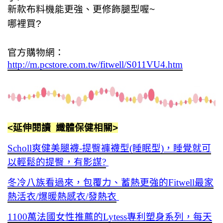
新款布料機能更強、更修飾腿型喔~
哪裡買?
官方購物網：
http://m.pcstore.com.tw/fitwell/S011VU4.htm
<延伸閱讀 纖體保健相關>
Scholl爽健美腿襪-提臀褲襪型(睡眠型)，睡覺就可
以輕鬆的提臀，有影謀?
冬冷八族看過來，包覆力、蓄熱更強的Fitwell最家
熱活衣/爆暖熱感衣/發熱衣
1100萬法國女性推薦的Lytess專利塑身系列，每天