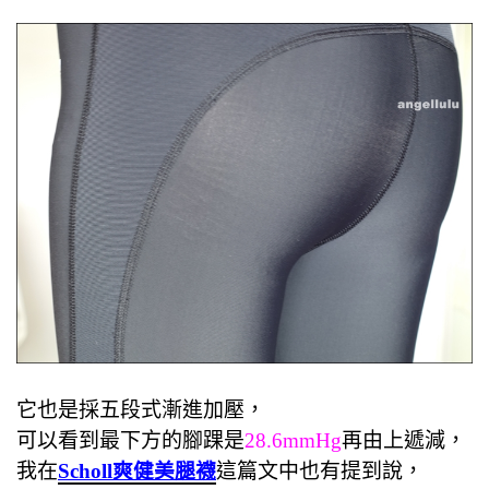
它也是採五段式漸進加壓，
可以看到最下方的腳踝是
28.6mmHg
再由上遞減，
我在
Scholl爽健美腿襪
這篇文中也有提到說，