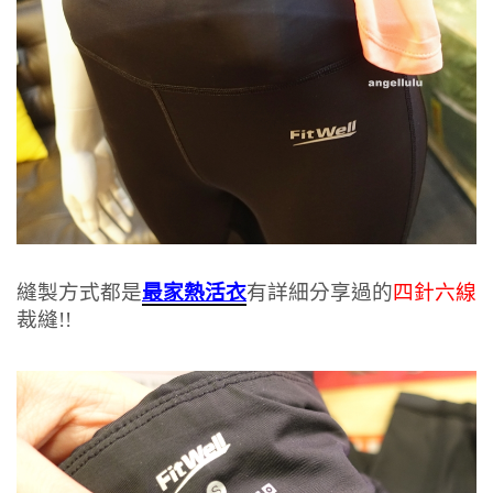
縫製方式都是
最家熱活衣
有詳細分享過的
四針六線
裁縫!!