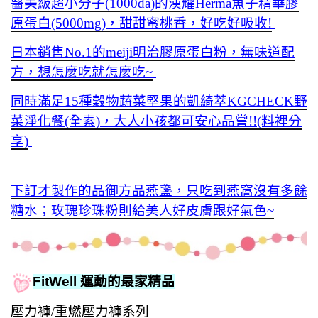
醫美級超小分子(1000da)的漢耀Herma魚子精華膠
原蛋白(5000mg)，甜甜蜜桃香，好吃好吸收!
日本銷售No.1的meiji明治膠原蛋白粉，無味道配
方，想怎麼吃就怎麼吃~
同時滿足15種穀物蔬菜堅果的凱綺萃KGCHECK野
菜淨化餐(全素)，大人小孩都可安心品嘗!!(料裡分
享)
下訂才製作的品御方品燕盞，只吃到燕窩沒有多餘
糖水；玫瑰珍珠粉則給美人好皮膚跟好氣色~
FitWell 運動的最家精品
壓力褲/重燃壓力褲系列