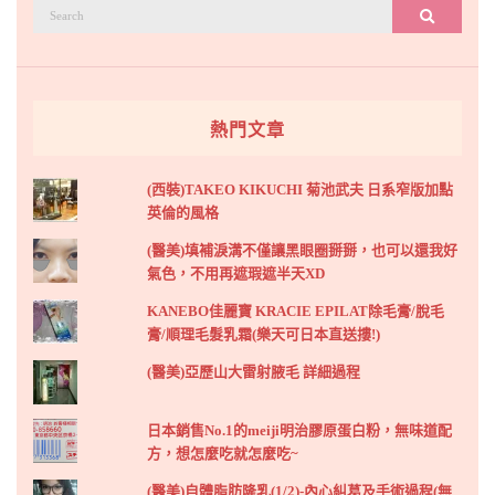
搜
搜尋
尋：
熱門文章
(西裝)TAKEO KIKUCHI 菊池武夫 日系窄版加點
英倫的風格
(醫美)填補淚溝不僅讓黑眼圈掰掰，也可以還我好
氣色，不用再遮瑕遮半天XD
KANEBO佳麗寶 KRACIE EPILAT除毛膏/脫毛
膏/順理毛髮乳霜(樂天可日本直送摟!)
(醫美)亞歷山大雷射腋毛 詳細過程
日本銷售No.1的meiji明治膠原蛋白粉，無味道配
方，想怎麼吃就怎麼吃~
(醫美)自體脂肪隆乳(1/2)-內心糾葛及手術過程(無