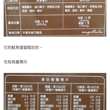
它的魷魚還蠻粗壯的，
也有熱量標示