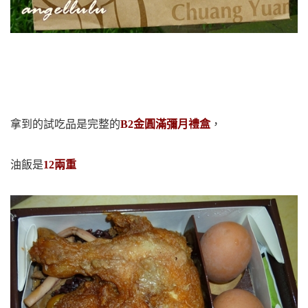
拿到的試吃品是完整的
B2金圓滿彌月禮盒
，
油飯是
12兩重