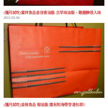
(彌月試吃)富祥食品金佳香油飯-古早味油飯，雞腿醃很入味
2012-02-04
(彌月試吃)金格食品 御油飯-還有附海帶芽湯包耶!!