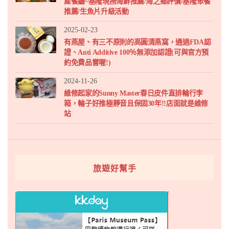
產餐廳~基隆現撈海鮮推薦/海之鄉評價/基隆聚餐
推薦/生魚片升級活動
2025-02-23
有燕屋、有三不原則的高圓清燕窩，通過FDA認
證、Anti Additive 100％無添加認證(可與官方預
約免費品嘗喔!)
2024-11-26
維修起家的Sunny Master春日皮件直排輪行李
箱，輪子好推極靜音且保固30年!!店面就是維修
站
旅遊好幫手