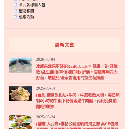
各式各樣懶人包
寵物相關
優惠活動
最新文章
2026-06-04
冰起來效果更好的HealthClick™ 健康一刻-好聰
敏3益生菌(香草/香檬口味) 評價。百億專利四大
好菌，敏感兒/全家皆適用的益生菌推薦
2025-09-14
(台北)捷運敦化站●牛肉、牛筋軟嫩大塊，每日熬
製6小時的牛殿下秘傳金湯牛肉麵，內用免費加
麵吃到飽!!
2025-05-24
(基隆)大武崙●價格公開透明的海之鄉 高CP值海