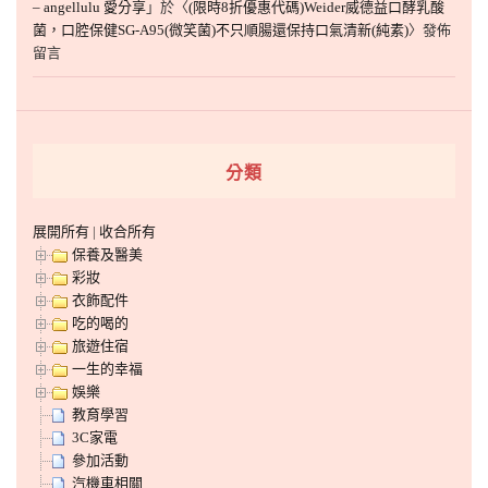
– angellulu 愛分享
」於〈
(限時8折優惠代碼)Weider威德益口酵乳酸
菌，口腔保健SG-A95(微笑菌)不只順腸還保持口氣清新(純素)
〉發佈
留言
分類
展開所有
|
收合所有
保養及醫美
彩妝
衣飾配件
吃的喝的
旅遊住宿
一生的幸福
娛樂
教育學習
3C家電
參加活動
汽機車相關