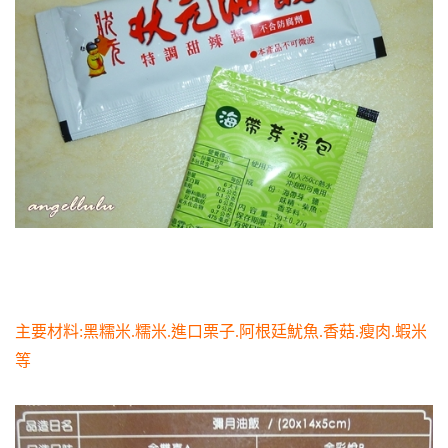
主要材料:黑糯米.糯米.進口栗子.阿根廷魷魚.香菇.瘦肉.蝦米
等