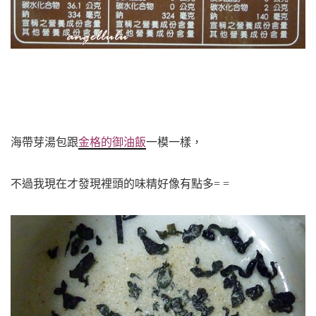
海帶芽湯包跟
金
格的御油飯
一模一樣，
不過我現在才發現裡頭的味精好像有點多= =