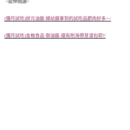
<延伸閱讀>
(彌月試吃)狀元油飯 婦幼展拿到的試吃品肥肉好多><
(彌月試吃)金格食品 御油飯-還有附海帶芽湯包耶!!