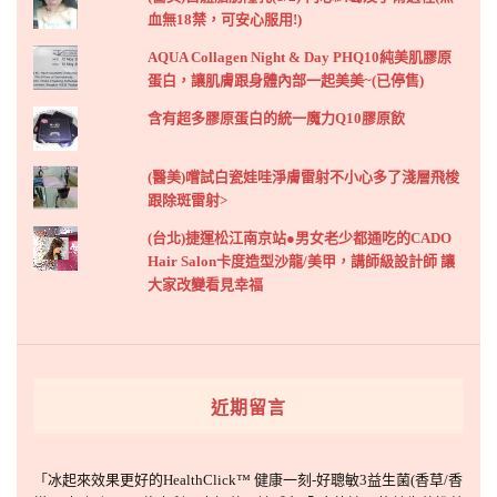
血無18禁，可安心服用!)
AQUA Collagen Night & Day PHQ10純美肌膠原
蛋白，讓肌膚跟身體內部一起美美~(已停售)
含有超多膠原蛋白的統一魔力Q10膠原飲
(醫美)嚐試白瓷娃哇淨膚雷射不小心多了淺層飛梭
跟除斑雷射>
(台北)捷運松江南京站●男女老少都通吃的CADO
Hair Salon卡度造型沙龍/美甲，講師級設計師 讓
大家改變看見幸福
近期留言
「
冰起來效果更好的HealthClick™ 健康一刻-好聰敏3益生菌(香草/香