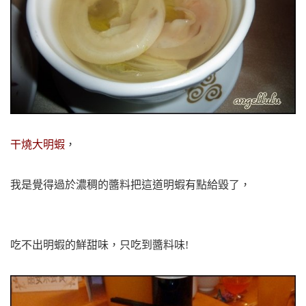
干燒大明蝦
，
我是覺得過於濃稠的醬料把這道明蝦有點給毀了，
吃不出明蝦的鮮甜味，只吃到醬料味!