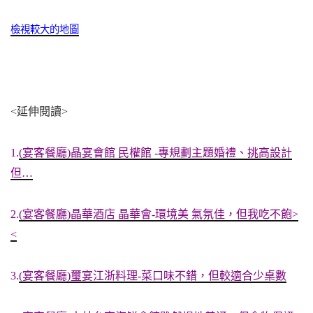
檢視較大的地圖
<延伸閱讀>
1.
(宴客餐廳)晶宴會館 民權館 -專規劃主題婚禮、挑高設計
但…
2.
(宴客餐廳)晶華酒店 晶華會-環境美 氣氛佳，但我吃不飽>
<
3.
(宴客餐廳)璽宴江浙料理-菜口味不錯，但較適合少桌數