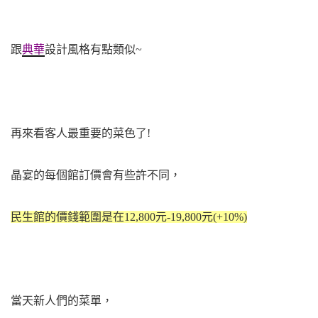
跟
典華
設計風格有點類似~
再來看客人最重要的菜色了!
晶宴的每個館訂價會有些許不同，
民生館的價錢範圍是在12
,
800元-19
,
800元(+10%)
當天新人們的菜單，