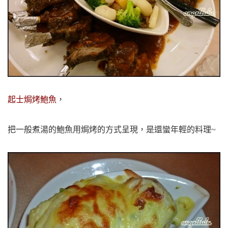
起士焗烤鮑魚
，
把一般煮湯的鮑魚用焗烤的方式呈現，是還蠻年輕的料理~