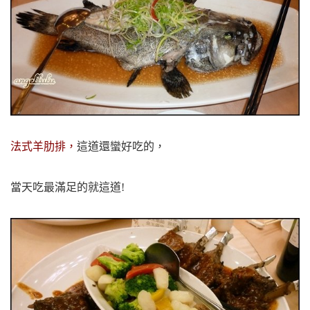
法式羊肋排，
這道還蠻好吃的，
當天吃最滿足的就這道!