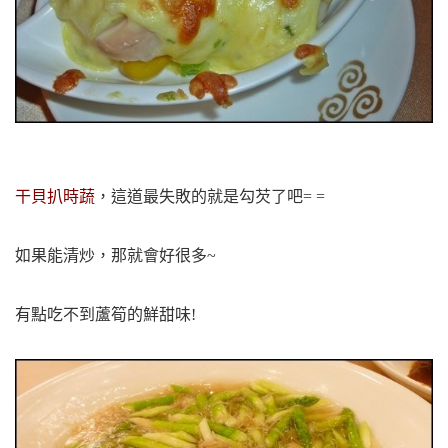
干貝扒時蔬
，這道最失敗的就是勾芡了吧= =
如果能清炒，那就會好很多~
有點吃不到蘆筍的鮮甜味!