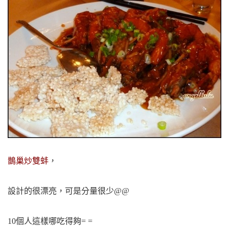
鵲巢炒雙蚌
，
設計的很漂亮，可是分量很少@@
10個人這樣哪吃得夠= =