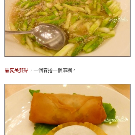
晶宴美雙點
，一個春捲一個麻糬。