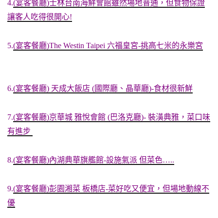
4.
(宴客餐廳)士林台南海鮮會館雖然場地普通，但食物保證
讓客人吃得很開心!
5.
(宴客餐廳)The Westin Taipei 六福皇宮-挑高七米的永樂宮
6.
(宴客餐廳) 天成大飯店 (國際廳、晶華廳)-食材很新鮮
7.
(宴客餐廳)京華城 雅悅會館 (巴洛克廳)- 裝潢典雅，菜口味
有進步
8.
(宴客餐廳)內湖典華旗艦館-設施氣派 但菜色…..
9.
(宴客餐廳)彭園湘菜 板橋店-菜好吃又便宜，但場地動線不
優