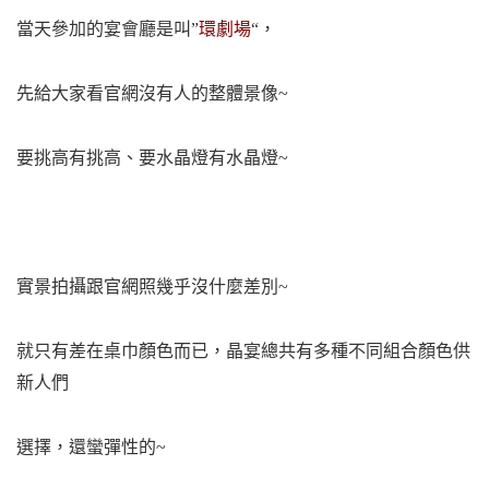
當天參加的宴會廳是叫”
環劇場
“，
先給大家看官網沒有人的整體景像~
要挑高有挑高、要水晶燈有水晶燈~
實景拍攝跟官網照幾乎沒什麼差別~
就只有差在桌巾顏色而已，晶宴總共有多種不同組合顏色供
新人們
選擇，還蠻彈性的~