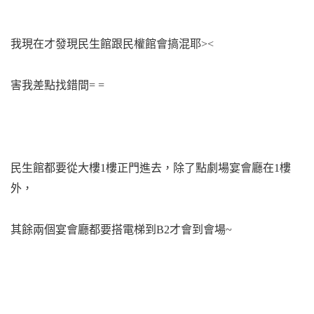
我現在才發現民生館跟民權館會搞混耶><
害我差點找錯間= =
民生館都要從大樓1樓正門進去，除了點劇場宴會廳在1樓
外，
其餘兩個宴會廳都要搭電梯到B2才會到會場~