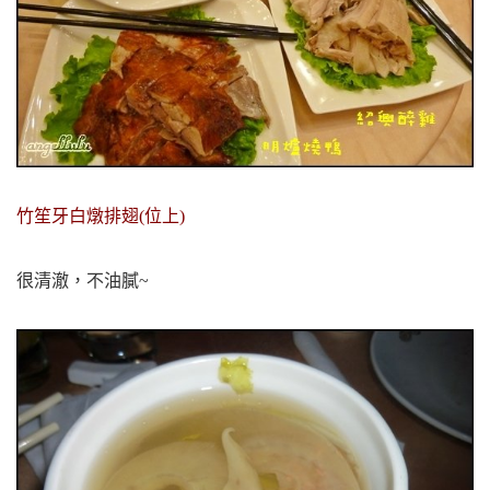
竹笙牙白燉排翅(位上)
很清澈，不油膩~