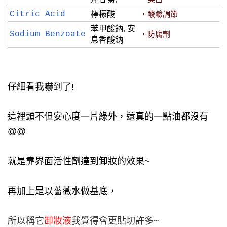
Citric Acid
檸檬酸
‧酸鹼調節
苯甲酸鈉, 安
Sodium Benzoate
‧防腐劑
息香酸鈉
仔細看我嚇到了!
這裡頭不但安心度一片綠外，還真的
一點油都沒有
@@
就是靠界面活性劑達到卸妝的效果~
再加上是以薔薇水做基底，
所以稱它
卸妝液
我覺得會更貼切許多~