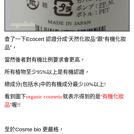
查了一下Ecocert 認證分成’天然化妝品”跟”有機化妝
品”，
當然後者對有機比例要求會更高，
所有植物至少95%以上是有機認證，
總成分(包括水)中
的有機成分
最少10%以上!
看到圖下
organic cosmetic
就表示
得到的是
“有機化妝
品”
喔!!
至於Cosme bio 更嚴格，