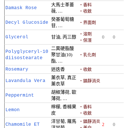
大馬士革薔
‧香料
Damask Rose
薇, …
‧收斂
癸基葡萄糖
Decyl Glucoside
‧界面劑
苷, …
‧溶劑
Glycerol
甘油, 丙三醇
0
0
‧保溼
二異硬脂酸
Polyglyceryl-10
聚甘油(10)
‧乳化劑
diisostearate
酯, …
Rosemary
迷迭香
‧收斂
薰衣草, 真正
Lavandula Vera
‧鎮靜消炎
薰衣草
胡椒薄荷, 歐
Peppermint
薄荷, …
檸檬, 香櫞果
‧香料
Lemon
皮
‧收斂
洋甘菊, 羅馬
‧鎮靜消炎
Chamomile ET
2
0
洋甘菊,
‧美白