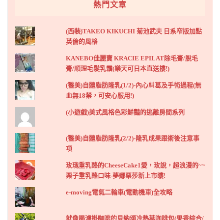
熱門文章
(西裝)TAKEO KIKUCHI 菊池武夫 日系窄版加點
英倫的風格
KANEBO佳麗寶 KRACIE EPILAT除毛膏/脫毛
膏/順理毛髮乳霜(樂天可日本直送摟!)
(醫美)自體脂肪隆乳(1/2)-內心糾葛及手術過程(無
血無18禁，可安心服用!)
(小遊戲)美式風格色彩鮮豔的逃離房間系列
(醫美)自體脂肪隆乳(2/2)-隆乳成果跟術後注意事
項
玫瑰重乳酪的CheeseCake1愛，玫說，超浪漫的~~
栗子重乳酪口味-夢娜栗莎新上市瞜!
e-moving電氣二輪車(電動機車)全攻略
就像喝濾掛咖啡的貝納頌冷熱萃咖啡包(果香綜合/