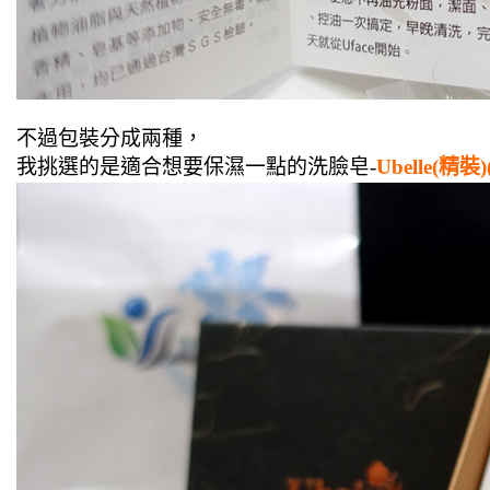
不過包裝分成兩種，
我挑選的是適合想要保濕一點的洗臉皂-
Ubelle(精