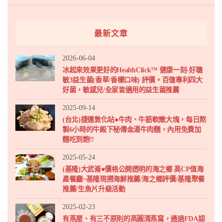
最新文章
2026-06-04
冰起來效果更好的HealthClick™ 健康一刻-好聰
敏3益生菌(香草/香檬口味) 評價。百億專利四大
好菌，敏感兒/全家皆適用的益生菌推薦
2025-09-14
(台北)捷運敦化站●牛肉、牛筋軟嫩大塊，每日熬
製6小時的牛殿下秘傳金湯牛肉麵，內用免費加
麵吃到飽!!
2025-05-24
(基隆)大武崙●價格公開透明的海之鄉 高CP值海
產餐廳~基隆現撈海鮮推薦/海之鄉評價/基隆聚餐
推薦/生魚片升級活動
2025-02-23
有燕屋、有三不原則的高圓清燕窩，通過FDA認