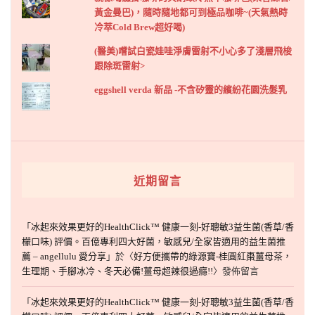
黃金曼巴)，隨時隨地都可到極品咖啡~(天氣熱時
冷萃Cold Brew超好喝)
(醫美)嚐試白瓷娃哇淨膚雷射不小心多了淺層飛梭
跟除斑雷射>
eggshell verda 新品 -不含矽靈的繽紛花園洗髮乳
近期留言
「
冰起來效果更好的HealthClick™ 健康一刻-好聰敏3益生菌(香草/香
檬口味) 評價。百億專利四大好菌，敏感兒/全家皆適用的益生菌推
薦 – angellulu 愛分享
」於〈
好方便攜帶的綠源寶-桂圓紅棗薑母茶，
生理期、手腳冰冷、冬天必備!薑母超辣很過癮!!
〉發佈留言
「
冰起來效果更好的HealthClick™ 健康一刻-好聰敏3益生菌(香草/香