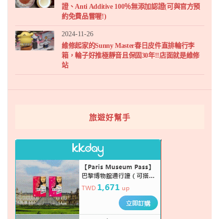
證、Anti Additive 100％無添加認證(可與官方預
約免費品嘗喔!)
2024-11-26
維修起家的Sunny Master春日皮件直排輪行李
箱，輪子好推極靜音且保固30年!!店面就是維修
站
旅遊好幫手