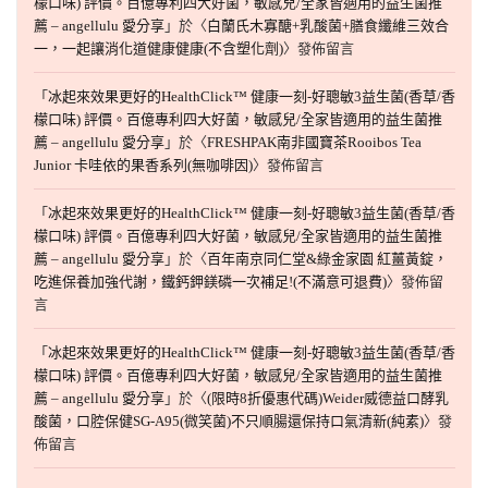
檬口味) 評價。百億專利四大好菌，敏感兒/全家皆適用的益生菌推
薦 – angellulu 愛分享
」於〈
白蘭氏木寡醣+乳酸菌+膳食纖維三效合
一，一起讓消化道健康健康(不含塑化劑)
〉發佈留言
「
冰起來效果更好的HealthClick™ 健康一刻-好聰敏3益生菌(香草/香
檬口味) 評價。百億專利四大好菌，敏感兒/全家皆適用的益生菌推
薦 – angellulu 愛分享
」於〈
FRESHPAK南非國寶茶Rooibos Tea
Junior 卡哇依的果香系列(無咖啡因)
〉發佈留言
「
冰起來效果更好的HealthClick™ 健康一刻-好聰敏3益生菌(香草/香
檬口味) 評價。百億專利四大好菌，敏感兒/全家皆適用的益生菌推
薦 – angellulu 愛分享
」於〈
百年南京同仁堂&綠金家園 紅薑黃錠，
吃進保養加強代謝，鐵鈣鉀鎂磷一次補足!(不滿意可退費)
〉發佈留
言
「
冰起來效果更好的HealthClick™ 健康一刻-好聰敏3益生菌(香草/香
檬口味) 評價。百億專利四大好菌，敏感兒/全家皆適用的益生菌推
薦 – angellulu 愛分享
」於〈
(限時8折優惠代碼)Weider威德益口酵乳
酸菌，口腔保健SG-A95(微笑菌)不只順腸還保持口氣清新(純素)
〉發
佈留言