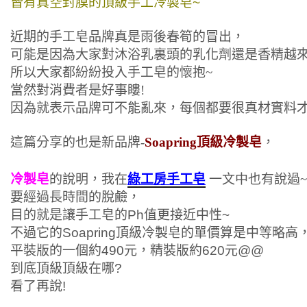
皆有真空封膜的頂級手工冷製皂~
近期的手工皂品牌真是雨後春筍的冒出，
可能是因為大家對沐浴乳裏頭的乳化劑還是香精越
所以大家都紛紛投入手工皂的懷抱~
當然對消費者是好事瞜!
因為就表示品牌可不能亂來，每個都要很真材實料才
這篇分享的也是新品牌-
Soapring頂級冷製皂
，
冷製皂
的說明，我在
綠工房手工皂
一文中也有說過~
要經過長時間的脫鹼，
目的就是讓手工皂的Ph值更接近中性~
不過它的
Soapring頂級冷製皂的單價算是中等略高
平裝版的一個約490元，精裝版約620元@@
到底頂級頂級在哪?
看了再說!