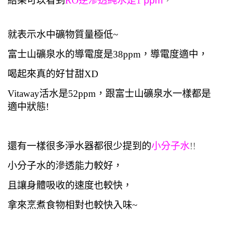
結果可以看到
RO逆滲透純水是1
ppm
，
就表示水中礦物質量極低~
富士山礦泉水的導電度是38ppm，導電度適中，
喝起來真的好甘甜XD
Vitaway活水是52ppm，跟富士山礦泉水一樣都是
適中狀態!
還有一樣很多淨水器都很少提到的
小分子水
!!
小分子水的滲透能力較好，
且讓身體吸收的速度也較快，
拿來烹煮食物相對也較快入味~