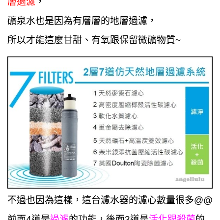
層過濾
，
礦泉水也是因為有層層的地層過濾，
所以才能這麼甘甜、有氧跟保留微礦物質~
不過也因為這樣，這台濾水器的濾心數量很多@@
前面4道是
過濾
的功能，後面3
道
是
活化跟殺菌
的