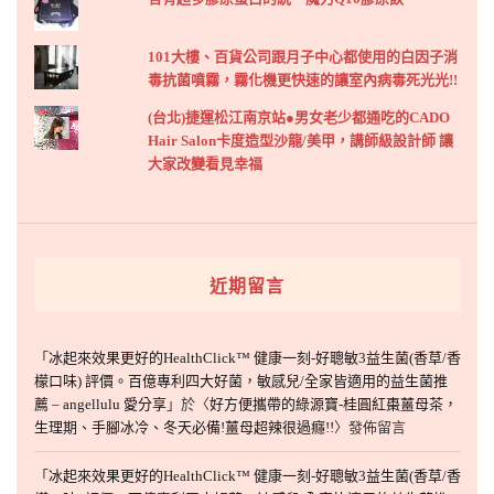
101大樓、百貨公司跟月子中心都使用的白因子消
毒抗菌噴霧，霧化機更快速的讓室內病毒死光光!!
(台北)捷運松江南京站●男女老少都通吃的CADO
Hair Salon卡度造型沙龍/美甲，講師級設計師 讓
大家改變看見幸福
近期留言
「
冰起來效果更好的HealthClick™ 健康一刻-好聰敏3益生菌(香草/香
檬口味) 評價。百億專利四大好菌，敏感兒/全家皆適用的益生菌推
薦 – angellulu 愛分享
」於〈
好方便攜帶的綠源寶-桂圓紅棗薑母茶，
生理期、手腳冰冷、冬天必備!薑母超辣很過癮!!
〉發佈留言
「
冰起來效果更好的HealthClick™ 健康一刻-好聰敏3益生菌(香草/香