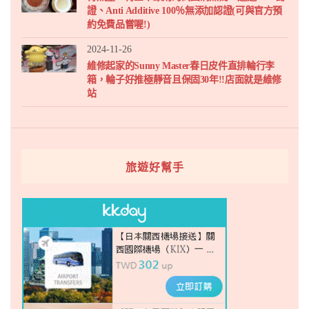
證、Anti Additive 100％無添加認證(可與官方預
約免費品嘗喔!)
2024-11-26
維修起家的Sunny Master春日皮件直排輪行李
箱，輪子好推極靜音且保固30年!!店面就是維修
站
旅遊好幫手