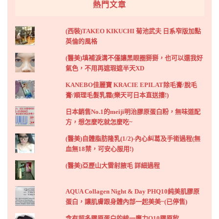
熱門文章
(西裝)TAKEO KIKUCHI 菊池武夫 日系窄版加點
英倫的風格
(醫美)填補淚溝不僅讓黑眼圈掰掰，也可以還我好
氣色，不用再遮瑕遮半天XD
KANEBO佳麗寶 KRACIE EPILAT除毛膏/脫毛
膏/順理毛髮乳霜(樂天可日本直送摟!)
日本銷售No.1的meiji明治膠原蛋白粉，無味道配
方，想怎麼吃就怎麼吃~
(醫美)自體脂肪隆乳(1/2)-內心糾葛及手術過程(無
血無18禁，可安心服用!)
(醫美)亞歷山大雷射腋毛 詳細過程
AQUA Collagen Night & Day PHQ10純美肌膠原
蛋白，讓肌膚跟身體內部一起美美~(已停售)
含有超多膠原蛋白的統一魔力Q10膠原飲