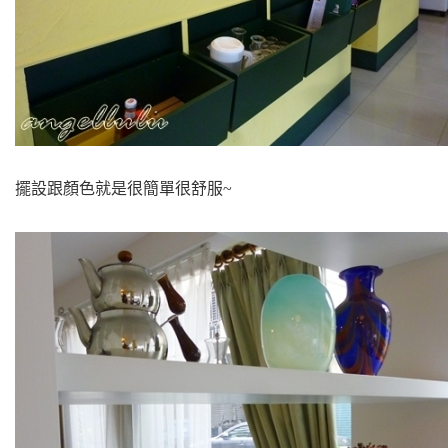
擺設跟顏色就是很簡單很舒服~