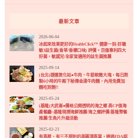
最新文章
2026-06-04
冰起來效果更好的HealthClick™ 健康一刻-好聰
敏3益生菌(香草/香檬口味) 評價。百億專利四大
好菌，敏感兒/全家皆適用的益生菌推薦
2025-09-14
(台北)捷運敦化站●牛肉、牛筋軟嫩大塊，每日熬
製6小時的牛殿下秘傳金湯牛肉麵，內用免費加
麵吃到飽!!
2025-05-24
(基隆)大武崙●價格公開透明的海之鄉 高CP值海
產餐廳~基隆現撈海鮮推薦/海之鄉評價/基隆聚餐
推薦/生魚片升級活動
2025-02-23
有燕屋、有三不原則的高圓清燕窩，通過FDA認