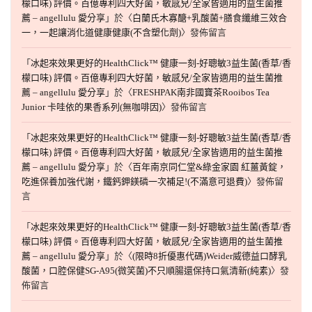
檬口味) 評價。百億專利四大好菌，敏感兒/全家皆適用的益生菌推
薦 – angellulu 愛分享
」於〈
白蘭氏木寡醣+乳酸菌+膳食纖維三效合
一，一起讓消化道健康健康(不含塑化劑)
〉發佈留言
「
冰起來效果更好的HealthClick™ 健康一刻-好聰敏3益生菌(香草/香
檬口味) 評價。百億專利四大好菌，敏感兒/全家皆適用的益生菌推
薦 – angellulu 愛分享
」於〈
FRESHPAK南非國寶茶Rooibos Tea
Junior 卡哇依的果香系列(無咖啡因)
〉發佈留言
「
冰起來效果更好的HealthClick™ 健康一刻-好聰敏3益生菌(香草/香
檬口味) 評價。百億專利四大好菌，敏感兒/全家皆適用的益生菌推
薦 – angellulu 愛分享
」於〈
百年南京同仁堂&綠金家園 紅薑黃錠，
吃進保養加強代謝，鐵鈣鉀鎂磷一次補足!(不滿意可退費)
〉發佈留
言
「
冰起來效果更好的HealthClick™ 健康一刻-好聰敏3益生菌(香草/香
檬口味) 評價。百億專利四大好菌，敏感兒/全家皆適用的益生菌推
薦 – angellulu 愛分享
」於〈
(限時8折優惠代碼)Weider威德益口酵乳
酸菌，口腔保健SG-A95(微笑菌)不只順腸還保持口氣清新(純素)
〉發
佈留言