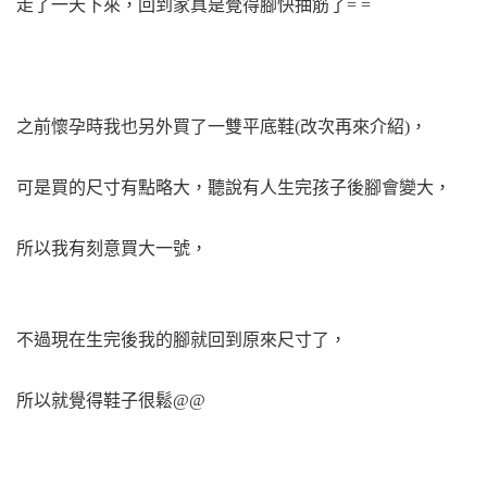
走了一天下來，回到家真是覺得腳快抽筋了= =
之前懷孕時我也另外買了一雙平底鞋(
改次再來介紹)
，
可是買的尺寸有點略大，聽說有人生完孩子後腳會變大，
所以我有刻意買大一號，
不過
現在生完後我的腳就回到原來尺寸了，
所以就覺得鞋子很鬆@@