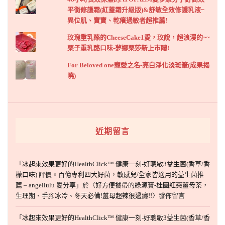
平衡修護霜(紅蓋霜升級版)&舒敏全效修護乳液~
異位肌、寶寶、乾癢過敏者超推薦!
玫瑰重乳酪的CheeseCake1愛，玫說，超浪漫的~~
栗子重乳酪口味-夢娜栗莎新上市瞜!
For Beloved one寵愛之名-亮白淨化淡斑筆(成果揭
曉)
近期留言
「
冰起來效果更好的HealthClick™ 健康一刻-好聰敏3益生菌(香草/香
檬口味) 評價。百億專利四大好菌，敏感兒/全家皆適用的益生菌推
薦 – angellulu 愛分享
」於〈
好方便攜帶的綠源寶-桂圓紅棗薑母茶，
生理期、手腳冰冷、冬天必備!薑母超辣很過癮!!
〉發佈留言
「
冰起來效果更好的HealthClick™ 健康一刻-好聰敏3益生菌(香草/香