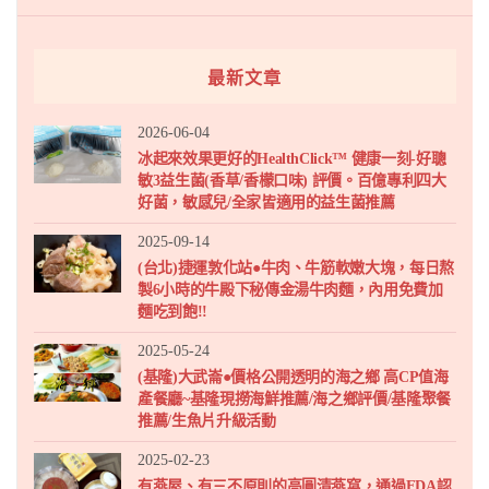
最新文章
2026-06-04
冰起來效果更好的HealthClick™ 健康一刻-好聰
敏3益生菌(香草/香檬口味) 評價。百億專利四大
好菌，敏感兒/全家皆適用的益生菌推薦
2025-09-14
(台北)捷運敦化站●牛肉、牛筋軟嫩大塊，每日熬
製6小時的牛殿下秘傳金湯牛肉麵，內用免費加
麵吃到飽!!
2025-05-24
(基隆)大武崙●價格公開透明的海之鄉 高CP值海
產餐廳~基隆現撈海鮮推薦/海之鄉評價/基隆聚餐
推薦/生魚片升級活動
2025-02-23
有燕屋、有三不原則的高圓清燕窩，通過FDA認