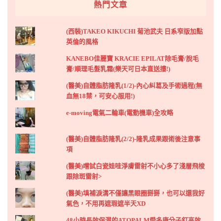
熱門文章
(西裝)TAKEO KIKUCHI 菊池武夫 日系窄版加點
英倫的風格
KANEBO佳麗寶 KRACIE EPILAT除毛膏/脫毛
膏/順理毛髮乳霜(樂天可日本直送摟!)
(醫美)自體脂肪隆乳(1/2)-內心糾葛及手術過程(無
血無18禁，可安心服用!)
e-moving電氣二輪車(電動機車)全攻略
(醫美)自體脂肪隆乳(2/2)-隆乳成果跟術後注意事
項
(醫美)嚐試白瓷娃哇淨膚雷射不小心多了淺層飛梭
跟除斑雷射>
(醫美)填補淚溝不僅讓黑眼圈掰掰，也可以還我好
氣色，不用再遮瑕遮半天XD
48小時長效保濕的ATOPALM愛多康分子釘高效