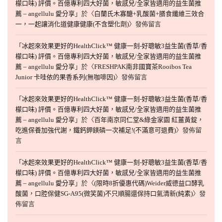
檬口味) 評價。百億專利四大好菌，敏感兒/全家皆適用的益生菌推
薦 – angellulu 愛分享
」於〈
白蘭氏木寡醣+乳酸菌+膳食纖維三效合
一，一起讓消化道健康健康(不含塑化劑)
〉發佈留言
「
冰起來效果更好的HealthClick™ 健康一刻-好聰敏3益生菌(香草/香
檬口味) 評價。百億專利四大好菌，敏感兒/全家皆適用的益生菌推
薦 – angellulu 愛分享
」於〈
FRESHPAK南非國寶茶Rooibos Tea
Junior 卡哇依的果香系列(無咖啡因)
〉發佈留言
「
冰起來效果更好的HealthClick™ 健康一刻-好聰敏3益生菌(香草/香
檬口味) 評價。百億專利四大好菌，敏感兒/全家皆適用的益生菌推
薦 – angellulu 愛分享
」於〈
百年南京同仁堂&綠金家園 紅薑黃錠，
吃進保養加強代謝，鐵鈣鉀鎂磷一次補足!(不滿意可退費)
〉發佈留
言
「
冰起來效果更好的HealthClick™ 健康一刻-好聰敏3益生菌(香草/香
檬口味) 評價。百億專利四大好菌，敏感兒/全家皆適用的益生菌推
薦 – angellulu 愛分享
」於〈
(限時8折優惠代碼)Weider威德益口酵乳
酸菌，口腔保健SG-A95(微笑菌)不只順腸還保持口氣清新(純素)
〉發
佈留言