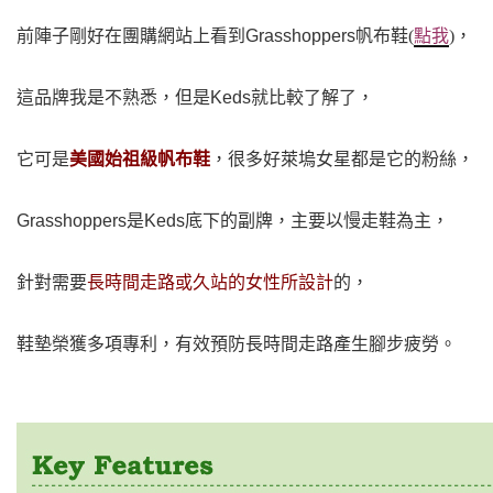
前陣子剛好在團購
網站上看到Grasshoppers帆
布鞋(
點我
)，
這品牌我是不熟悉，但是
Keds就比
較了解了，
它可是
美國始祖級帆布鞋
，很多
好萊塢女星都是它的粉絲，
Grasshoppers是
Keds底下
的副牌，主要以慢走鞋為主，
針對需要
長時間走路或久站的女性所設計
的，
鞋墊榮獲多項專利，有效預防長時間走路產生腳步疲勞。