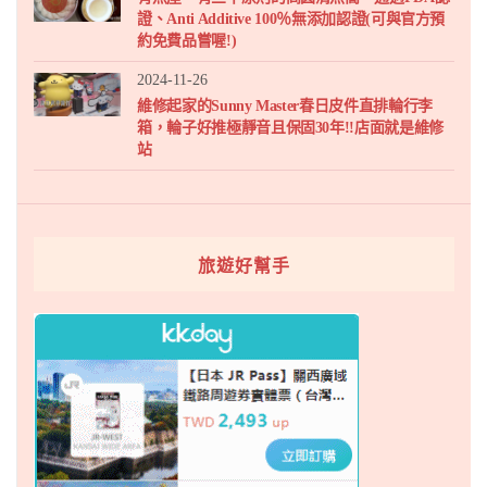
證、Anti Additive 100％無添加認證(可與官方預
約免費品嘗喔!)
2024-11-26
維修起家的Sunny Master春日皮件直排輪行李
箱，輪子好推極靜音且保固30年!!店面就是維修
站
旅遊好幫手