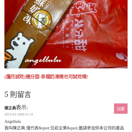
(彌月試吃)幾分甜-幸福奶凍捲也可試吃唷!
5 則留言
表示:
陳正典
回覆
2013-01-1009:31:55
Angellulu
我叫陳正典,僅代表&quot;位崧企業&quot;邀請參加你本公司的產品