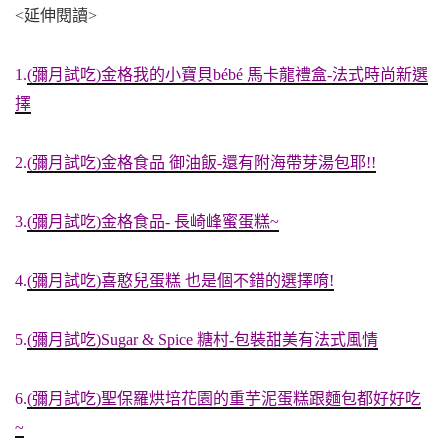
<延伸閱讀>
1.
(彌月試吃)金格我的小寶貝bébé 馬卡龍禮盒-法式時尚新選
擇
2.
(彌月試吃)金格食品 御油飯-還有附海帶芽湯包耶!!
3.
(彌月試吃)金格食品- 長崎峰蜜蛋糕~
4.
(彌月試吃)喜憨兒蛋糕 也是個不錯的選擇唷!
5.
(彌月試吃)Sugar & Spice 糖村-包裝甜美有法式風情
6.
(彌月試吃)聖保羅烘培花園的重芋泥蛋糕跟麵包都好好吃
~