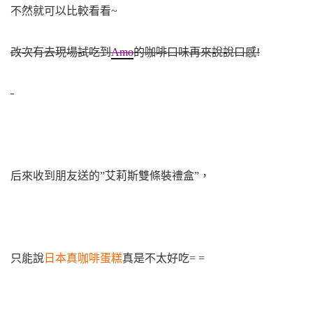
不然就可以比較看看~
改次有去現場試吃到
Amo
的咖啡口味再來說說口感!
后來收到朋友送的”艾莉斯雙條裝禮盒”，
只能說
日本真咖啡蛋糕
真是不太好吃= =