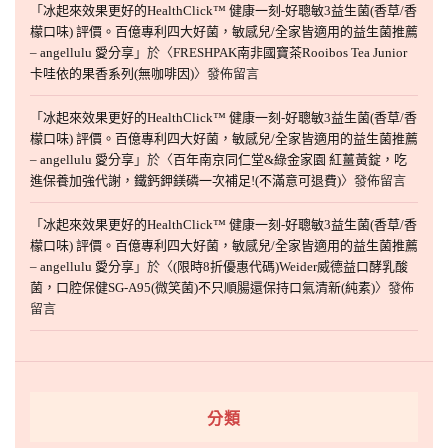
「
冰起來效果更好的HealthClick™ 健康一刻-好聰敏3益生菌(香草/香
檬口味) 評價。百億專利四大好菌，敏感兒/全家皆適用的益生菌推薦
– angellulu 愛分享
」於〈
FRESHPAK南非國寶茶Rooibos Tea Junior
卡哇依的果香系列(無咖啡因)
〉發佈留言
「
冰起來效果更好的HealthClick™ 健康一刻-好聰敏3益生菌(香草/香
檬口味) 評價。百億專利四大好菌，敏感兒/全家皆適用的益生菌推薦
– angellulu 愛分享
」於〈
百年南京同仁堂&綠金家園 紅薑黃錠，吃
進保養加強代謝，鐵鈣鉀鎂磷一次補足!(不滿意可退費)
〉發佈留言
「
冰起來效果更好的HealthClick™ 健康一刻-好聰敏3益生菌(香草/香
檬口味) 評價。百億專利四大好菌，敏感兒/全家皆適用的益生菌推薦
– angellulu 愛分享
」於〈
(限時8折優惠代碼)Weider威德益口酵乳酸
菌，口腔保健SG-A95(微笑菌)不只順腸還保持口氣清新(純素)
〉發佈
留言
分類