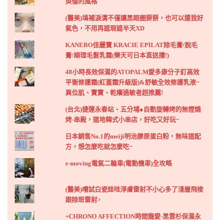
英倫的風格
(醫美)填補淚溝不僅讓黑眼圈掰掰，也可以還我好
氣色，不用再遮瑕遮半天XD
KANEBO佳麗寶 KRACIE EPILAT除毛膏/脫毛
膏/順理毛髮乳霜(樂天可日本直送摟!)
48小時長效保濕的ATOPALM愛多康分子釘高效
平衡修護霜(紅蓋霜升級版)&舒敏全效修護乳液~
異位肌、寶寶、乾癢過敏者超推薦!
(台北)捷運永春站、五分埔●自動旋轉烤的無煙燒
烤-串殿，道地韓式小串店，好吃又好玩~
日本銷售No.1的meiji明治膠原蛋白粉，無味道配
方，想怎麼吃就怎麼吃~
e-moving電氣二輪車(電動機車)全攻略
(醫美)嚐試白瓷娃哇淨膚雷射不小心多了淺層飛梭
跟除斑雷射>
+CHRONO AFFECTION時間寵愛-黑雲杉保濕永