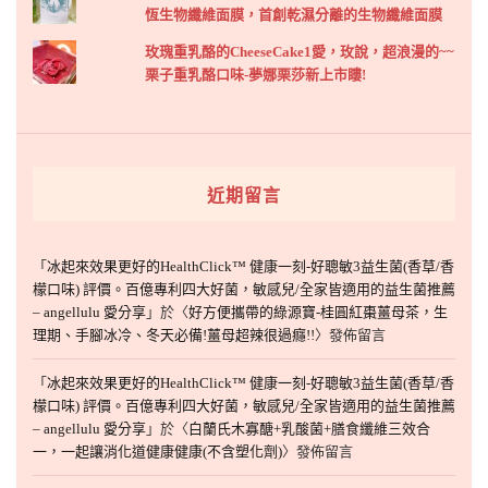
恆生物纖維面膜，首創乾濕分離的生物纖維面膜
玫瑰重乳酪的CheeseCake1愛，玫說，超浪漫的~~
栗子重乳酪口味-夢娜栗莎新上市瞜!
近期留言
「
冰起來效果更好的HealthClick™ 健康一刻-好聰敏3益生菌(香草/香
檬口味) 評價。百億專利四大好菌，敏感兒/全家皆適用的益生菌推薦
– angellulu 愛分享
」於〈
好方便攜帶的綠源寶-桂圓紅棗薑母茶，生
理期、手腳冰冷、冬天必備!薑母超辣很過癮!!
〉發佈留言
「
冰起來效果更好的HealthClick™ 健康一刻-好聰敏3益生菌(香草/香
檬口味) 評價。百億專利四大好菌，敏感兒/全家皆適用的益生菌推薦
– angellulu 愛分享
」於〈
白蘭氏木寡醣+乳酸菌+膳食纖維三效合
一，一起讓消化道健康健康(不含塑化劑)
〉發佈留言