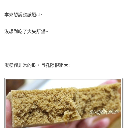
本來想說應該還ok~
沒想到吃了大失所望~
蛋糕體非常的乾，且孔隙很粗大!