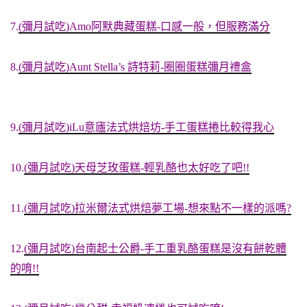
7.
(彌月試吃)Amo阿默典藏蛋糕-口感一般，但服務滿分
8.
(彌月試吃)Aunt Stella’s 詩特莉-圈圈蛋糕彌月禮盒
9.
(彌月試吃)iLu意廬法式烘焙坊-手工蛋糕捲比較得我心
10.
(彌月試吃)天母芝玫蛋糕-輕乳酪也太好吃了吧!!
11.
(彌月試吃)拉米爾法式烘焙夢工場-想來點不一樣的派嗎?
12.
(彌月試吃)台南起士公爵-手工重乳酪蛋糕是沒有餅乾體
的唷!!