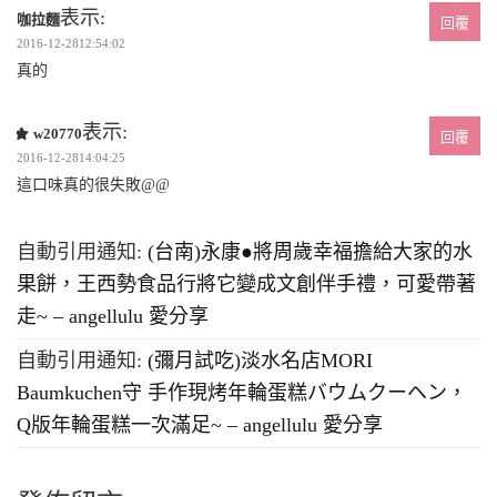
表示:
咖拉麵
回覆
2016-12-2812:54:02
真的
表示:
w20770
回覆
2016-12-2814:04:25
這口味真的很失敗@@
自動引用通知:
(台南)永康●將周歲幸福擔給大家的水
果餅，王西勢食品行將它變成文創伴手禮，可愛帶著
走~ – angellulu 愛分享
自動引用通知:
(彌月試吃)淡水名店MORI
Baumkuchen守 手作現烤年輪蛋糕バウムクーヘン，
Q版年輪蛋糕一次滿足~ – angellulu 愛分享