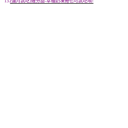
13.
(彌月試吃)幾分甜-幸福奶凍捲也可試吃唷!