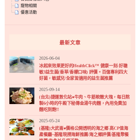
寵物相關
優惠活動
最新文章
2026-06-04
冰起來效果更好的HealthClick™ 健康一刻-好聰
敏3益生菌(香草/香檬口味) 評價。百億專利四大
好菌，敏感兒/全家皆適用的益生菌推薦
2025-09-14
(台北)捷運敦化站●牛肉、牛筋軟嫩大塊，每日熬
製6小時的牛殿下秘傳金湯牛肉麵，內用免費加
麵吃到飽!!
2025-05-24
(基隆)大武崙●價格公開透明的海之鄉 高CP值海
產餐廳~基隆現撈海鮮推薦/海之鄉評價/基隆聚餐