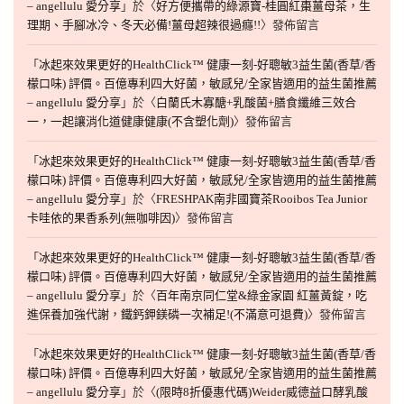
– angellulu 愛分享
」於〈
好方便攜帶的綠源寶-桂圓紅棗薑母茶，生
理期、手腳冰冷、冬天必備!薑母超辣很過癮!!
〉發佈留言
「
冰起來效果更好的HealthClick™ 健康一刻-好聰敏3益生菌(香草/香
檬口味) 評價。百億專利四大好菌，敏感兒/全家皆適用的益生菌推薦
– angellulu 愛分享
」於〈
白蘭氏木寡醣+乳酸菌+膳食纖維三效合
一，一起讓消化道健康健康(不含塑化劑)
〉發佈留言
「
冰起來效果更好的HealthClick™ 健康一刻-好聰敏3益生菌(香草/香
檬口味) 評價。百億專利四大好菌，敏感兒/全家皆適用的益生菌推薦
– angellulu 愛分享
」於〈
FRESHPAK南非國寶茶Rooibos Tea Junior
卡哇依的果香系列(無咖啡因)
〉發佈留言
「
冰起來效果更好的HealthClick™ 健康一刻-好聰敏3益生菌(香草/香
檬口味) 評價。百億專利四大好菌，敏感兒/全家皆適用的益生菌推薦
– angellulu 愛分享
」於〈
百年南京同仁堂&綠金家園 紅薑黃錠，吃
進保養加強代謝，鐵鈣鉀鎂磷一次補足!(不滿意可退費)
〉發佈留言
「
冰起來效果更好的HealthClick™ 健康一刻-好聰敏3益生菌(香草/香
檬口味) 評價。百億專利四大好菌，敏感兒/全家皆適用的益生菌推薦
– angellulu 愛分享
」於〈
(限時8折優惠代碼)Weider威德益口酵乳酸