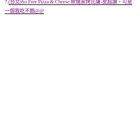
7.
(台北)So Free Pizza & Cheese 柴燒窯烤比薩-皮超讚，可是
一個我吃不飽@@