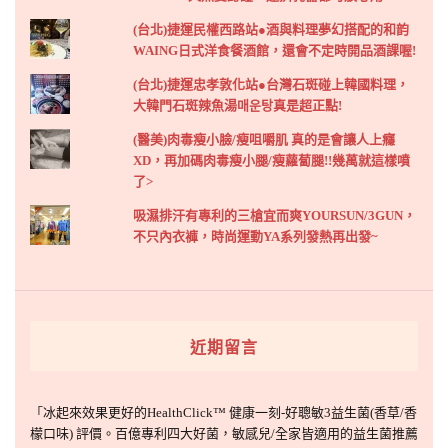
(台北)捷運民權西路站●酒與料理夢幻搭配的和韵
WAING日式洋食餐酒館，還會不定時開品酒課喔!
(台北)捷運忠孝敦化站●台灣石斑碰上韓國料理，
大韓門石斑辣魚湯매운탕真是超正點!
(醫美)肉毒瘦小臉/瘦咀嚼肌 真的是會讓人上癮
XD，再加碼肉毒瘦小腿/瘦蘿蔔腿!!幾萬就這樣噴
了>
吸濕排汗有專利的三槍宜而爽YOURSUN/3GUN，
不只內衣褲，時尚運動YA系列發熱再出發~
近期留言
「
冰起來效果更好的HealthClick™ 健康一刻-好聰敏3益生菌(香草/香
檬口味) 評價。百億專利四大好菌，敏感兒/全家皆適用的益生菌推薦