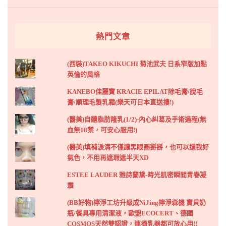
熱門文章
(西裝)TAKEO KIKUCHI 菊池武夫 日系窄版加點
英倫的風格
KANEBO佳麗寶 KRACIE EPILAT除毛膏/脫毛
膏/順理毛髮乳霜(樂天可日本直送摟!)
(醫美)自體脂肪隆乳(1/2)-內心糾葛及手術過程(無
血無18禁，可安心服用!)
(醫美)填補淚溝不僅讓黑眼圈掰掰，也可以還我好
氣色，不用再遮瑕遮半天XD
ESTEE LAUDER 雅詩蘭黛-時光肌密瞬間青春凝
霜
(BB好物)檸淨工坊升級成NiJing檸淨森機 寶貝奶
瓶/餐具專用清潔液，歐盟ECOCERT、德國
COSMOS天然雙認證，連擠乳器都可放心用!!