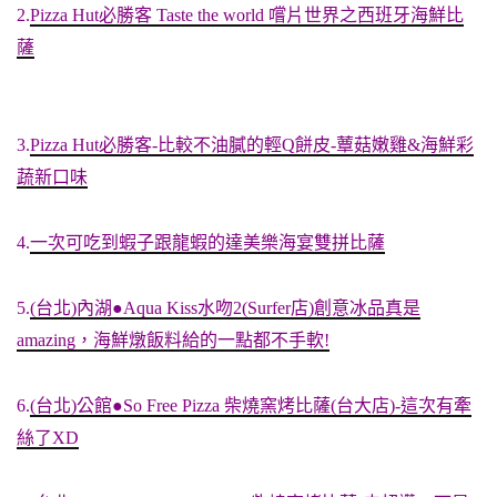
2.
Pizza Hut必勝客 Taste the world 嚐片世界之西班牙海鮮比
薩
3.
Pizza Hut必勝客-比較不油膩的輕Q餅皮-蕈菇嫩雞&海鮮彩
蔬新口味
4.
一次可吃到蝦子跟龍蝦的達美樂海宴雙拼比薩
5.
(台北)內湖●Aqua Kiss水吻2(Surfer店)創意冰品真是
amazing，海鮮燉飯料給的一點都不手軟!
6.
(台北)公館●So Free Pizza 柴燒窯烤比薩(台大店)-這次有牽
絲了XD