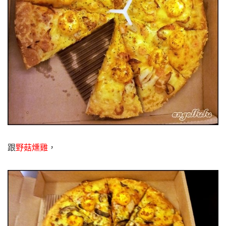
跟
野菇燻雞
，