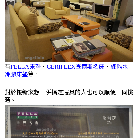
有
FELLA床墊
、
CERIFLEX查爾斯名床
、
綠能水
冷膠床墊
等，
對於搬新家想一併搞定寢具的人也可以順便一同挑
選。