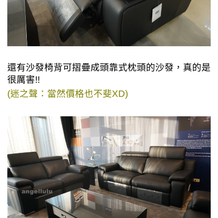
還有沙發椅背可摺疊成頭靠式枕頭的沙發，真的是
很厲害!!
(迷之聲：當然價格也不斐XD)