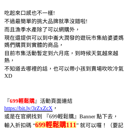
吃起來口感也不一樣!
不過最簡單的挑大品牌就準沒錯啦!
而且漁季水產除了可以網購外，
現在還提供可以到中崙大潤發的遊玩市集給婆婆媽
媽們購買到實體的商品，
目前市集活動暫定到六月底，到時候天氣越來越
熱，
不知道去哪裡的話，也可以帶小孩到賣場吹吹冷氣
XD
『
699輕鬆購
』活動頁面連結
https://bit.ly/3rZxZcX
，
或是在官網找到 『699輕鬆購』Banner 點下去，
699輕鬆購111
輸入折扣碼 “
” 就可以囉！（要記