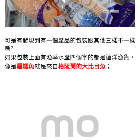
可是有發現到有一個產品的包裝跟其他三樣不一樣
嗎?
如果包裝上面有漁季水產四個字的都是遠洋漁貨，
像是
扁鱈魚
就是來自
格陵蘭的
大比目魚
；