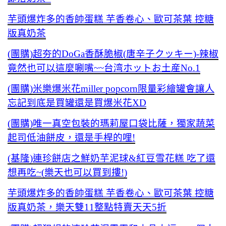
芋頭爆炸多的香帥蛋糕 芋香卷心、歐可茶葉 控糖
版真奶茶
(團購)超夯的DoGa香酥脆椒(唐辛子クッキー)-辣椒
竟然也可以這麼唰嘴~~台湾ホットお土産No.1
(團購)米樂爆米花miller popcorn限量彩繪罐會讓人
忘記到底是買罐還是買爆米花XD
(團購)唯一真空包裝的瑪莉屋口袋比薩，獨家蔬菜
起司低油餅皮，還是手桿的哩!
(基隆)連珍餅店之鮮奶芋泥球&紅豆雪花糕 吃了還
想再吃~(樂天也可以買到摟!)
芋頭爆炸多的香帥蛋糕 芋香卷心、歐可茶葉 控糖
版真奶茶，樂天雙11整點特賣天天5折