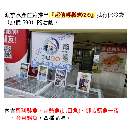
漁季水產在這推出
『超值輕鬆煮699』
就有保冷袋
（原價 590）的活動，
內含
智利鮭魚、扁鱈魚(比目魚)、挪威鯖魚一夜
干、金目驢魚
，四種品項。