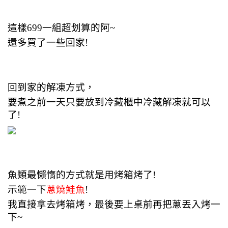
這樣699一組超划算的阿~
還多買了一些回家!
回到家的解凍方式，
要煮之前一天只要放到冷藏櫃中冷藏解凍就可以
了!
魚類最懶惰的方式就是用烤箱烤了!
示範一下
蔥燒鮭魚
!
我直接拿去烤箱烤，最後要上桌前再把蔥丟入烤一
下~