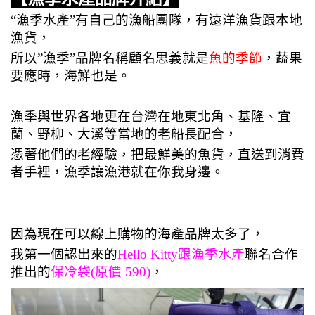
“漁季水產”有自己的漁船團隊，有遠洋漁貨跟本地
漁貨，
所以”漁季”品牌名稱顧名思義就是
魚的季節
，
蔬果
要應時，海鮮也是。
漁季與世界各地更在台灣在地東北角、基隆、宜
蘭、野柳、大溪等當地的老船長配合，
憑著他們的老經驗，把最鮮美的魚貨，直送到消費
者手裡，漁季讓漁港就在你我身邊。
因為現在可以線上購物的海產品牌太多了，
我第一個認出來的
Hello Kitty跟漁季水產
聯名合作
推出的
保冷袋(原價 590)
，