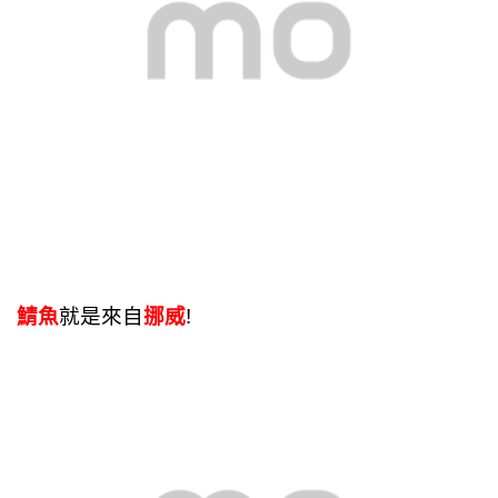
鯖魚
就是來自
挪威
!