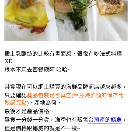
撒上乳酪絲的比較有畫面感，很像在吃法式料理
XD
根本不用去西餐廳阿 哈哈~
其實現在可以網上購買的海鮮品牌商店越來越多，
只要確認
產品包裝是否真空(畢竟海鮮類的保存比
較講究點
)、產地為何，
最後才是產品價格，
畢竟一分錢一分貨，漁季也有販售
台灣產的鯖魚
，
但是價格跟挪威的就是不一樣~