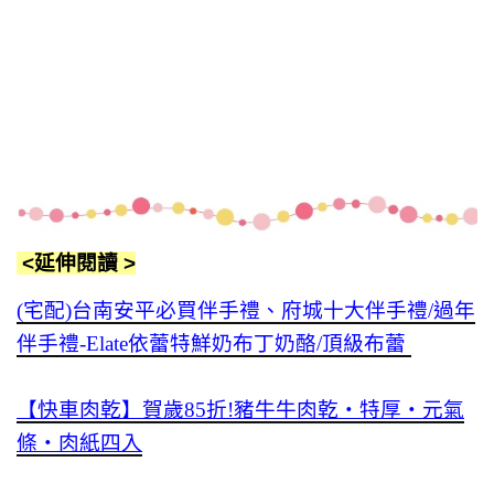
<延伸閱讀
>
(宅配)台南安平必買伴手禮、府城十大伴手禮/過年
伴手禮-Elate依蕾特鮮奶布丁奶酪/頂級布蕾
【快車肉乾】賀歲85折!豬牛牛肉乾‧特厚‧元氣
條‧肉紙四入