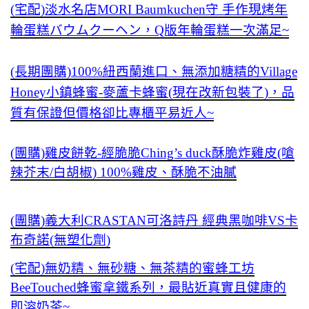
(宅配)淡水名店MORI Baumkuchen守 手作現烤年
輪蛋糕バウムクーヘン，Q版年輪蛋糕一次滿足~
(長期團購)100%紐西蘭進口、無添加糖精的Village
Honey小鎮蜂蜜-麥蘆卡蜂蜜(現在改新包裝了)，品
質有保證但價格卻比專櫃平易近人~
(團購)雞皮餅乾-經脆脆Ching’s duck酥脆炸雞皮(嗆
辣芥末/白胡椒) 100%雞皮、酥脆不油膩
(團購)義大利CRASTAN可洛詩丹 經典黑咖啡VS卡
布奇諾(無塑化劑)
(宅配)無奶精、無砂糖、無茶精的蜜蜂工坊
BeeTouched蜂蜜拿鐵系列，最貼近真實且健康的
即溶奶茶~