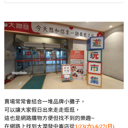
賣場常常會結合一堆品牌小攤子，
可以讓大家假日出來走走逛逛，
這也是網路購物方便但找不到的樂趣~
在網路上找到
大潤發中崙店從
1/23(六)-6/27(日)