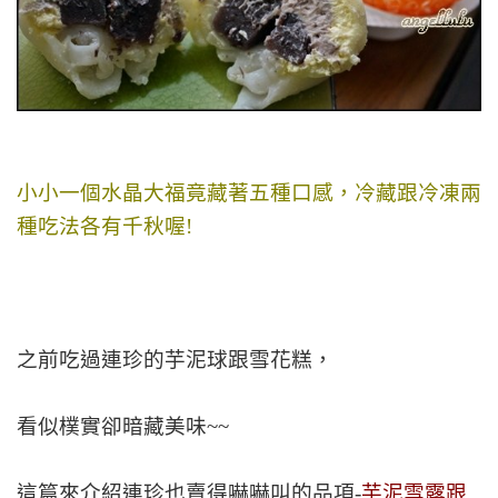
小小一個水晶大福竟藏著五種口感，冷藏跟冷凍兩
種吃法各有千秋喔!
之前吃過連珍的芋泥球跟雪花糕，
看似樸實卻暗藏美味~~
這篇來介紹連珍也賣得嚇嚇叫的品項-
芋泥雪露跟