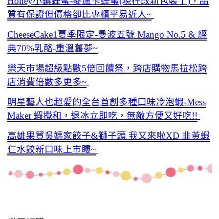
Honey小鎮蜂蜜-麥蘆卡蜂蜜(現在改新包裝了)，品
質有保證但價格卻比專櫃平易近人~
CheeseCake1夏季限定-曼波五號 Mango No.5 & 經
典70%乳酪-重溫舊夢~
樂天市場超級點數5倍回饋祭，跨店購物馬拉松跨
店消費倍數多更多~
明星藝人也超愛的全台首創多種口味冷泡蝦-Mess
Maker 蝦攪和，退冰立即吃，無敵方便又好吃!!
高雄果貿吳媽家餃子&獅子頭 我又來啦XD 韭黃蝦
仁水餃新口味上市瞜~