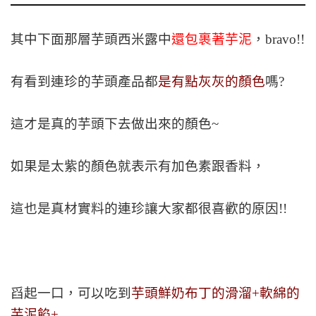
其中下面那層芋頭西米露中
還包裹著芋泥
，bravo!!
有看到連珍的芋頭產品都
是有點灰灰的顏色
嗎?
這才是真的芋頭下去做出來的顏色~
如果是太紫的顏色就表示有加色素跟香料，
這也是真材實料的連珍讓大家都很喜歡的原因!!
舀起一口，可以吃到
芋頭鮮奶布丁的滑溜+軟綿的
芋泥餡+