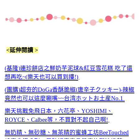
<延伸閱讀 >
(基隆)連珍餅店之鮮奶芋泥球&紅豆雪花糕 吃了還
想再吃~(樂天也可以買到摟!)
(團購)超夯的DoGa香酥脆椒(唐辛子クッキー)-辣椒
竟然也可以這麼唰嘴~~台湾ホットお土産No.1
樂天挑戰免飛日本，六花亭、YOSHIMI、
ROYCE、Calbee等，不買對不起自己啊!
無奶精、無砂糖、無茶精的蜜蜂工坊BeeTouched