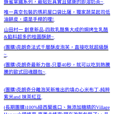
蜂蜜拿鐵系列，最貼近真實且健康的即溶奶茶~
唯一真空包裝的瑪莉屋口袋比薩，獨家蔬菜起司低
油餅皮，還是手桿的哩!
山田村一 創意新品-四款乳酪集大成的焗烤生乳酪
&餡料超多的桂圓酥餅~
(團購)克朗奇法式千層酥皮泡芙，直接吃就超級酥
~
(團購)克朗奇最新力做-只要40秒，就可以吃到熱騰
騰的歐式回魂麵包~
(團購)克朗奇分離泡芙新推出的填の心米布丁-純粹
紫米and 抹茶紅豆
(長期團購)100%紐西蘭進口、無添加糖精的Village