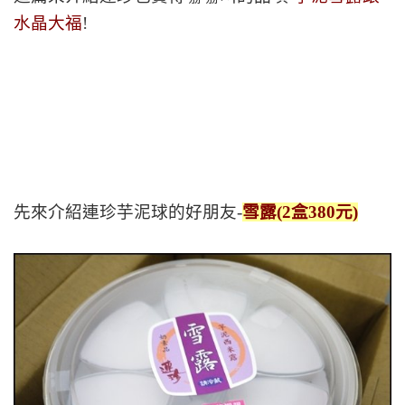
水晶大福
!
先來介紹連珍芋泥球的好朋友-
雪露(2盒380元)