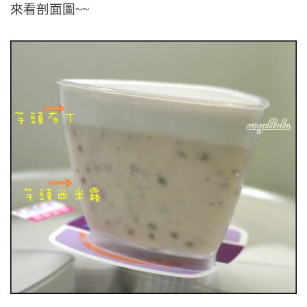
來看剖面圖~~