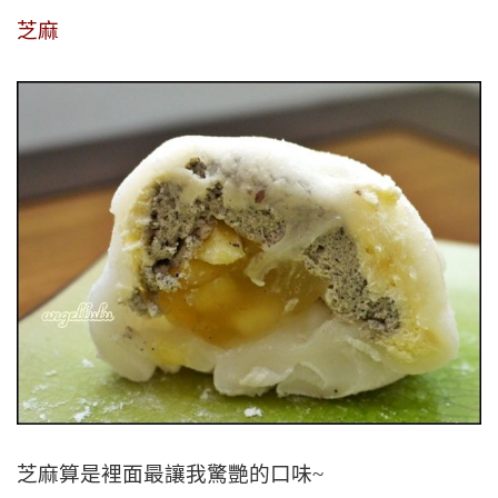
芝麻
芝麻算是裡面最讓我驚艷的口味~