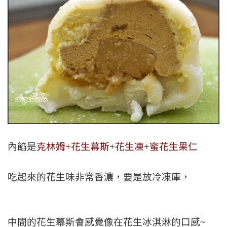
內餡是
克林姆+花生幕斯+花生凍+蜜花生果仁
吃起來的花生味非常香濃，要是放冷凍庫，
中間的花生幕斯會感覺像在花生冰淇淋的口感~