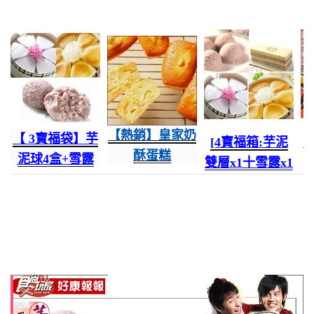
【熱銷】皇家奶
【 3寶福袋】芋
[4寶福箱:芋泥
{
酥蛋糕
泥球4盒+雪露
雙層x1十雪露x1
(六入/組)禮盒
1盒+雪杯1盒 含
十
冠
245★
運699!每
雪杯x1十芋泥球