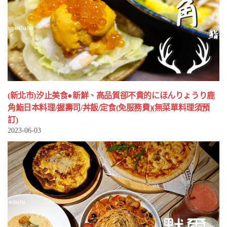
(新北市)汐止美食●新鮮、高品質卻不貴的にほんりょうり鹿
角鮨日本料理/握壽司/丼飯/定食(免服務費)(無菜單料理須預
訂)
2023-06-03