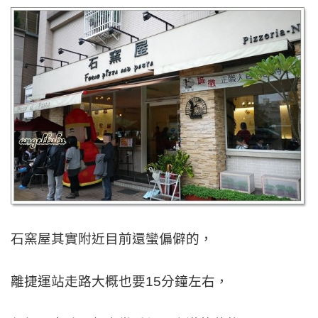
石窯屋其實附近目前還蠻偏僻的，
離捷運站走路大概也
要15分鐘左右，