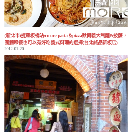
(新北市)捷運板橋站●more pasta＆pizza默爾義大利麵&披薩，
團體聚餐也可以有好吃義式料理的選擇(台北誠品新板店)
2012-01-20