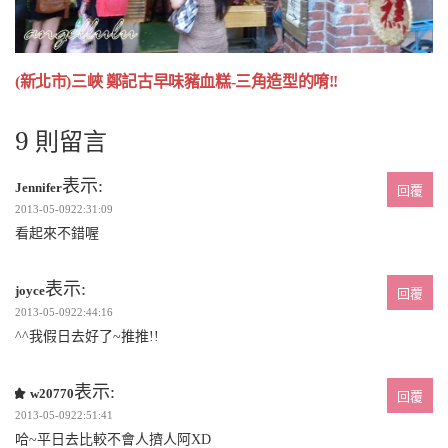
(新北市)三峽 鄭記古早味豬血糕-三角造型的唷!!
9 則留言
表示:
Jennifer
回覆
2013-05-0922:31:09
看起來不錯喔
表示:
joyce
回覆
2013-05-0922:44:16
^^我假日去好了~推推!!
表示:
w20770
回覆
2013-05-0922:51:41
哈~平日去比較不會人擠人阿XD