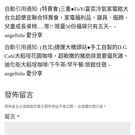
自動引用通知:
(特賣會)三重●FüYi富奕冷氣家電館大
台北超便宜聯合特賣會，家電福利品、寢具、服飾、
兒童成長桌椅….等!! 限量50份福袋只有五天~ –
angellulu 愛分享
自動引用通知:
(台北)捷運大橋頭站●手工自製的D.G
Café大稻埕花園咖啡，超軟嫩的豬肋排是要逼死誰。
迪化街大稻埕咖啡/下午茶/早午餐/旅館住宿 –
angellulu 愛分享
發佈留言
發佈留言必須填寫的電子郵件地址不會公開。
必填欄位標示為
*
留言
*