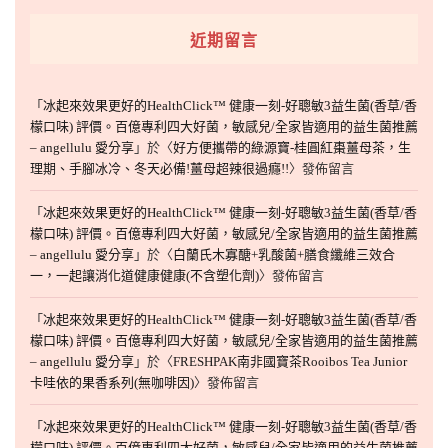
近期留言
「
冰起來效果更好的HealthClick™ 健康一刻-好聰敏3益生菌(香草/香
檬口味) 評價。百億專利四大好菌，敏感兒/全家皆適用的益生菌推薦
– angellulu 愛分享
」於〈
好方便攜帶的綠源寶-桂圓紅棗薑母茶，生
理期、手腳冰冷、冬天必備!薑母超辣很過癮!!
〉發佈留言
「
冰起來效果更好的HealthClick™ 健康一刻-好聰敏3益生菌(香草/香
檬口味) 評價。百億專利四大好菌，敏感兒/全家皆適用的益生菌推薦
– angellulu 愛分享
」於〈
白蘭氏木寡醣+乳酸菌+膳食纖維三效合
一，一起讓消化道健康健康(不含塑化劑)
〉發佈留言
「
冰起來效果更好的HealthClick™ 健康一刻-好聰敏3益生菌(香草/香
檬口味) 評價。百億專利四大好菌，敏感兒/全家皆適用的益生菌推薦
– angellulu 愛分享
」於〈
FRESHPAK南非國寶茶Rooibos Tea Junior
卡哇依的果香系列(無咖啡因)
〉發佈留言
「
冰起來效果更好的HealthClick™ 健康一刻-好聰敏3益生菌(香草/香
檬口味) 評價。百億專利四大好菌，敏感兒/全家皆適用的益生菌推薦