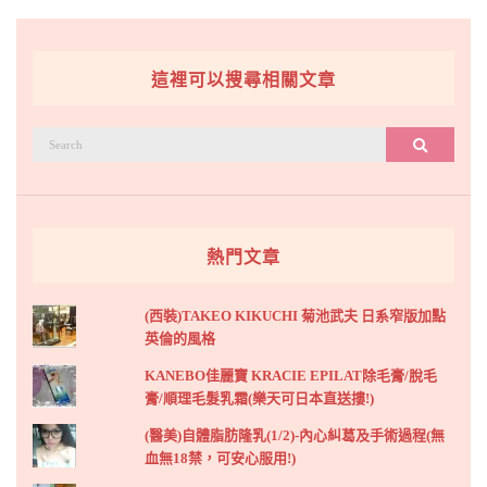
這裡可以搜尋相關文章
搜
搜尋
尋：
熱門文章
(西裝)TAKEO KIKUCHI 菊池武夫 日系窄版加點
英倫的風格
KANEBO佳麗寶 KRACIE EPILAT除毛膏/脫毛
膏/順理毛髮乳霜(樂天可日本直送摟!)
(醫美)自體脂肪隆乳(1/2)-內心糾葛及手術過程(無
血無18禁，可安心服用!)