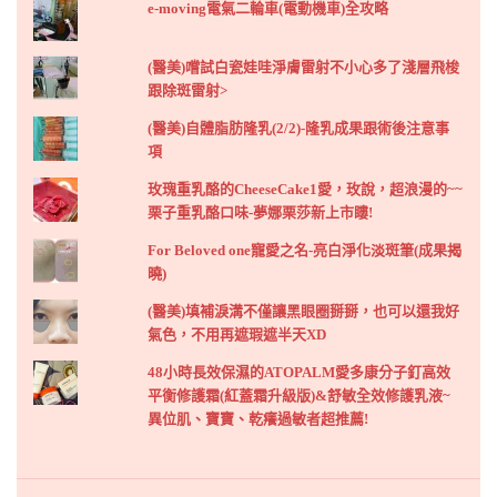
e-moving電氣二輪車(電動機車)全攻略
(醫美)嚐試白瓷娃哇淨膚雷射不小心多了淺層飛梭
跟除斑雷射>
(醫美)自體脂肪隆乳(2/2)-隆乳成果跟術後注意事
項
玫瑰重乳酪的CheeseCake1愛，玫說，超浪漫的~~
栗子重乳酪口味-夢娜栗莎新上市瞜!
For Beloved one寵愛之名-亮白淨化淡斑筆(成果揭
曉)
(醫美)填補淚溝不僅讓黑眼圈掰掰，也可以還我好
氣色，不用再遮瑕遮半天XD
48小時長效保濕的ATOPALM愛多康分子釘高效
平衡修護霜(紅蓋霜升級版)&舒敏全效修護乳液~
異位肌、寶寶、乾癢過敏者超推薦!