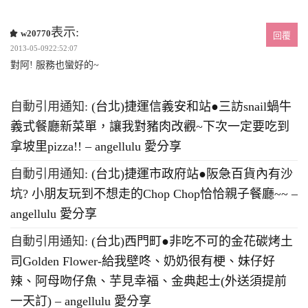
表示:
w20770
回覆
2013-05-0922:52:07
對阿! 服務也蠻好的~
自動引用通知:
(台北)捷運信義安和站●三訪snail蝸牛
義式餐廳新菜單，讓我對豬肉改觀~下次一定要吃到
拿坡里pizza!! – angellulu 愛分享
自動引用通知:
(台北)捷運市政府站●阪急百貨內有沙
坑? 小朋友玩到不想走的Chop Chop恰恰親子餐廳~~ –
angellulu 愛分享
自動引用通知:
(台北)西門町●非吃不可的金花碳烤土
司Golden Flower-給我壁咚、奶奶很有梗、妹仔好
辣、阿母吻仔魚、芋見幸福、金典起士(外送須提前
一天訂) – angellulu 愛分享