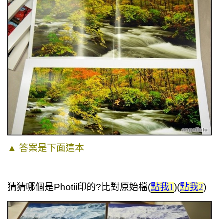
▲
答案是下面這本
猜猜哪個是Photii印的?比對原始檔(
點我1
)(
點我2
)