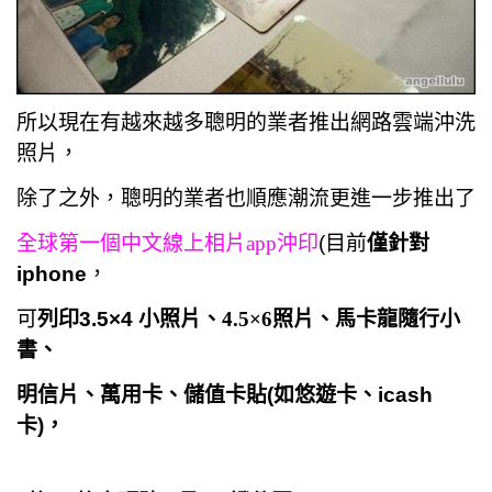
所以現在有越來越多聰明的業者推出網路雲端沖洗
照片，
除了之外，聰明的業者也順應潮流更進一步推出了
全球第一個中文線上相片
app沖印
(目前
僅針對
iphone
，
可
列印3.5×4 小照片、
4.5×6照片、
馬卡龍隨行小
書、
明信片、萬用卡、儲值卡貼(如悠遊卡、icash
卡)，