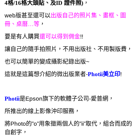
4格/16格大頭貼、及ID 證件照)
，
web版甚至還可以
出版自己的照片集、畫框、圖
冊、桌曆…等
，
要是有人購買
還可以得到佣金
!!
讓自己的隨手拍照片，不用出版社、不用製版費，
也可以簡單的變成攝影紀錄出版~
這就是這篇想介紹的微出版業者-
Photii美立印
!
Photii
是Epson旗下的
軟體子公司-
愛普網
，
所推出的線上影像沖印服務，
將
Photo的”o”用象徵兩個人的”ii”取代，組合而成的
自創字，