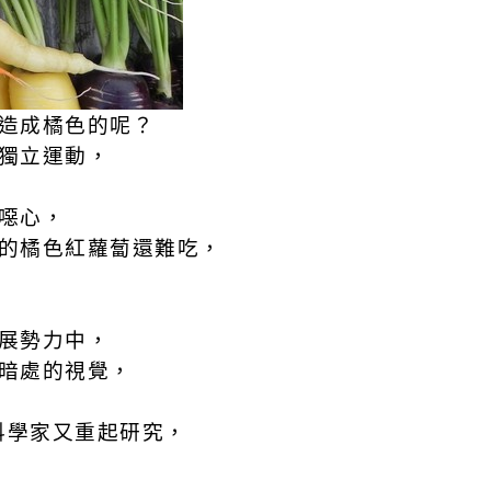
造成橘色的呢？
獨立運動，
噁心，
的橘色紅蘿蔔還難吃，
展勢力中，
暗處的視覺，
科學家又重起研究，