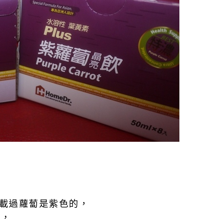
載過蘿蔔是紫色的，
的，