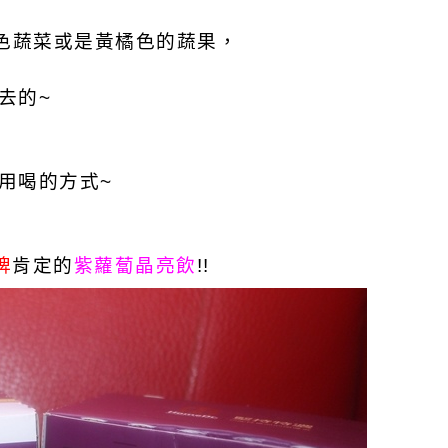
色蔬菜或是黃橘色的蔬果，
去的~
用喝的方式~
牌
肯定的
紫蘿蔔晶亮飲
!!