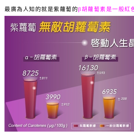
最廣為人知的就是紫
蘿蔔的
β胡蘿蔔素是一般紅