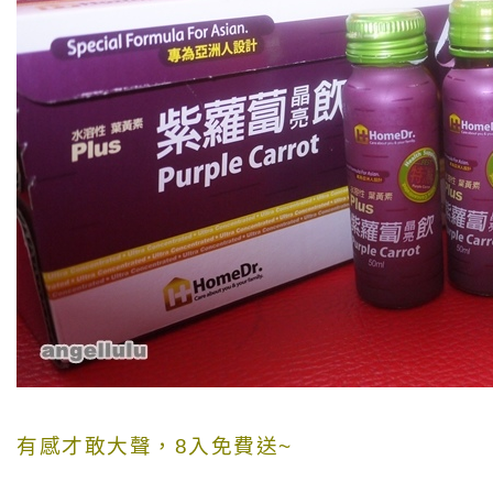
有感才敢大聲，8入免費送~