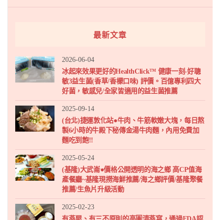
最新文章
2026-06-04
冰起來效果更好的HealthClick™ 健康一刻-好聰
敏3益生菌(香草/香檬口味) 評價。百億專利四大
好菌，敏感兒/全家皆適用的益生菌推薦
2025-09-14
(台北)捷運敦化站●牛肉、牛筋軟嫩大塊，每日熬
製6小時的牛殿下秘傳金湯牛肉麵，內用免費加
麵吃到飽!!
2025-05-24
(基隆)大武崙●價格公開透明的海之鄉 高CP值海
產餐廳~基隆現撈海鮮推薦/海之鄉評價/基隆聚餐
推薦/生魚片升級活動
2025-02-23
有燕屋、有三不原則的高圓清燕窩，通過FDA認