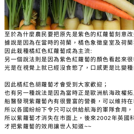
至於為什麼農民要把原先是紫色的紅蘿蔔刻意改
據說是因為在當時的荷蘭，橘色象徵皇室及荷蘭
因此栽種橘紅色紅蘿蔔成為主流:
另一個說法則是因為紫色紅蘿蔔的顏色看起來很
光是在視覺上就已經沒食慾了，口感更是比變種
因此橘紅色胡蘿蔔才會受到大家歡迎；
也有另一種說法是因為當時正是歐洲航海政權拓
船醫發現紫蘿蔔內有很豐富的營養，可以維持在
所以各國紛紛下令只可以供給航海的軍隊食用，
所以紫蘿蔔才消失在市面上，後來2002年英國
才把紫蘿蔔的效用讓世人知道~~