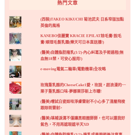
熱門文章
(西裝)TAKEO KIKUCHI 菊池武夫 日系窄版加點
英倫的風格
KANEBO佳麗寶 KRACIE EPILAT除毛膏/脫毛
膏/順理毛髮乳霜(樂天可日本直送摟!)
(醫美)自體脂肪隆乳(1/2)-內心糾葛及手術過程(無
血無18禁，可安心服用!)
e-moving電氣二輪車(電動機車)全攻略
玫瑰重乳酪的CheeseCake1愛，玫說，超浪漫的~~
栗子重乳酪口味-夢娜栗莎新上市瞜!
(醫美)嚐試白瓷娃哇淨膚雷射不小心多了淺層飛梭
跟除斑雷射>
(醫美)填補淚溝不僅讓黑眼圈掰掰，也可以還我好
氣色，不用再遮瑕遮半天XD
(醫美)自體脂肪隆乳(2/2)-隆乳成果跟術後注意事