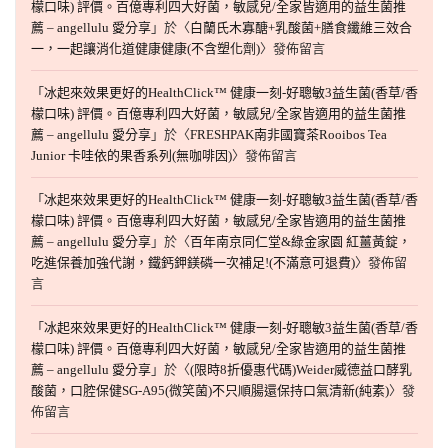
檬口味) 評價。百億專利四大好菌，敏感兒/全家皆適用的益生菌推
薦 – angellulu 愛分享
」於〈
白蘭氏木寡醣+乳酸菌+膳食纖維三效合
一，一起讓消化道健康健康(不含塑化劑)
〉發佈留言
「
冰起來效果更好的HealthClick™ 健康一刻-好聰敏3益生菌(香草/香
檬口味) 評價。百億專利四大好菌，敏感兒/全家皆適用的益生菌推
薦 – angellulu 愛分享
」於〈
FRESHPAK南非國寶茶Rooibos Tea
Junior 卡哇依的果香系列(無咖啡因)
〉發佈留言
「
冰起來效果更好的HealthClick™ 健康一刻-好聰敏3益生菌(香草/香
檬口味) 評價。百億專利四大好菌，敏感兒/全家皆適用的益生菌推
薦 – angellulu 愛分享
」於〈
百年南京同仁堂&綠金家園 紅薑黃錠，
吃進保養加強代謝，鐵鈣鉀鎂磷一次補足!(不滿意可退費)
〉發佈留
言
「
冰起來效果更好的HealthClick™ 健康一刻-好聰敏3益生菌(香草/香
檬口味) 評價。百億專利四大好菌，敏感兒/全家皆適用的益生菌推
薦 – angellulu 愛分享
」於〈
(限時8折優惠代碼)Weider威德益口酵乳
酸菌，口腔保健SG-A95(微笑菌)不只順腸還保持口氣清新(純素)
〉發
佈留言