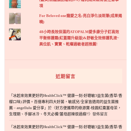
項
For Beloved one寵愛之名-亮白淨化淡斑筆(成果揭
曉)
48小時長效保濕的ATOPALM愛多康分子釘高效
平衡修護霜(紅蓋霜升級版)&舒敏全效修護乳液~
異位肌、寶寶、乾癢過敏者超推薦!
近期留言
「
冰起來效果更好的HealthClick™ 健康一刻-好聰敏3益生菌(香草/香
檬口味) 評價。百億專利四大好菌，敏感兒/全家皆適用的益生菌推
薦 – angellulu 愛分享
」於〈
好方便攜帶的綠源寶-桂圓紅棗薑母茶，
生理期、手腳冰冷、冬天必備!薑母超辣很過癮!!
〉發佈留言
「
冰起來效果更好的HealthClick™ 健康一刻-好聰敏3益生菌(香草/香