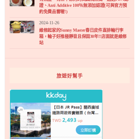
證、Anti Additive 100％無添加認證(可與官方預
約免費品嘗喔!)
2024-11-26
維修起家的Sunny Master春日皮件直排輪行李
箱，輪子好推極靜音且保固30年!!店面就是維修
站
旅遊好幫手