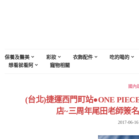
保養及醫美
彩妝
衣飾配件
吃的喝的
想看就看阿
寵物相關
國內
(台北)捷運西門町站●ONE PI
店~三周年尾田老師簽名
2017-06-16