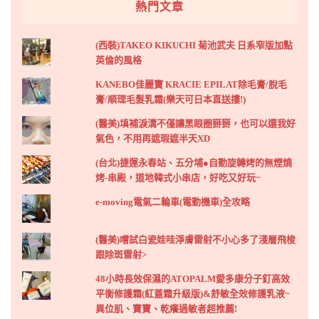
熱門文章
(西裝)TAKEO KIKUCHI 菊池武夫 日系窄版加點
英倫的風格
KANEBO佳麗寶 KRACIE EPILAT除毛膏/脫毛
膏/順理毛髮乳霜(樂天可日本直送摟!)
(醫美)填補淚溝不僅讓黑眼圈掰掰，也可以還我好
氣色，不用再遮瑕遮半天XD
(台北)捷運永春站、五分埔●自動旋轉烤的無煙燒
烤-串殿，道地韓式小串店，好吃又好玩~
e-moving電氣二輪車(電動機車)全攻略
(醫美)嚐試白瓷娃哇淨膚雷射不小心多了淺層飛梭
跟除斑雷射>
48小時長效保濕的ATOPALM愛多康分子釘高效
平衡修護霜(紅蓋霜升級版)&舒敏全效修護乳液~
異位肌、寶寶、乾癢過敏者超推薦!