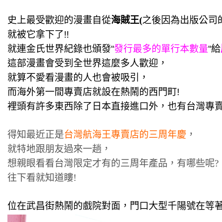
史上最受歡迎的漫畫自從
海賊王(
之後因為出版公司
就被它拿下了!!
就連
金氏世界紀錄也頒發
“
發行最多的單行本數量
“給
這部漫畫會受到全世界這麼多人歡迎，
就算不愛看漫畫的人也會被吸引，
而海外第一間專賣店就設在熱鬧的西門町!
裡頭有許多東西除了日本直接進口外，也有台灣專賣
得知最近正是
台灣航海王專賣店的三周年慶
，
就特地跟朋友過來一趟，
想親眼看看台灣限定才有的三周年產品，有哪些呢? 
往下看就知道瞜!
位在武昌街熱鬧的戲院對面，門口大型千陽號在等著