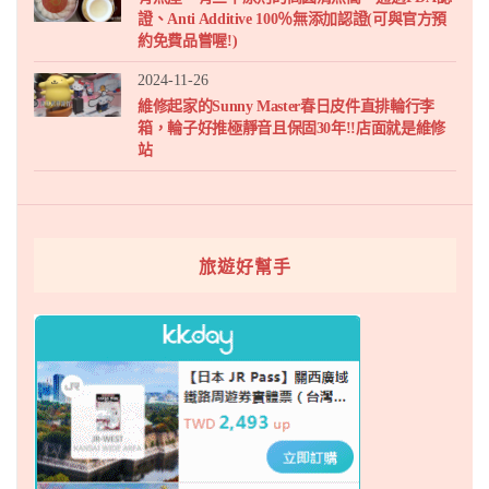
證、Anti Additive 100％無添加認證(可與官方預
約免費品嘗喔!)
2024-11-26
維修起家的Sunny Master春日皮件直排輪行李
箱，輪子好推極靜音且保固30年!!店面就是維修
站
旅遊好幫手