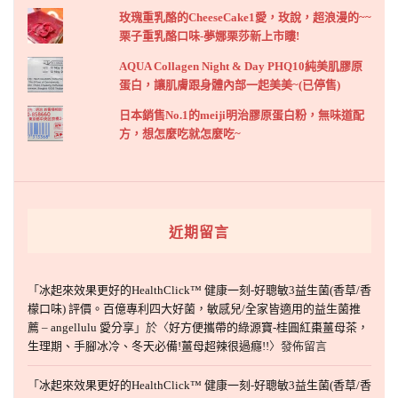
玫瑰重乳酪的CheeseCake1愛，玫說，超浪漫的~~
栗子重乳酪口味-夢娜栗莎新上市瞜!
AQUA Collagen Night & Day PHQ10純美肌膠原
蛋白，讓肌膚跟身體內部一起美美~(已停售)
日本銷售No.1的meiji明治膠原蛋白粉，無味道配
方，想怎麼吃就怎麼吃~
近期留言
「
冰起來效果更好的HealthClick™ 健康一刻-好聰敏3益生菌(香草/香
檬口味) 評價。百億專利四大好菌，敏感兒/全家皆適用的益生菌推
薦 – angellulu 愛分享
」於〈
好方便攜帶的綠源寶-桂圓紅棗薑母茶，
生理期、手腳冰冷、冬天必備!薑母超辣很過癮!!
〉發佈留言
「
冰起來效果更好的HealthClick™ 健康一刻-好聰敏3益生菌(香草/香