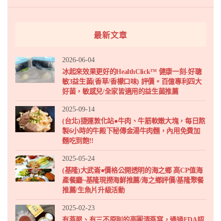
最新文章
2026-06-04
冰起來效果更好的HealthClick™ 健康一刻-好聰
敏3益生菌(香草/香檬口味) 評價。百億專利四大
好菌，敏感兒/全家皆適用的益生菌推薦
2025-09-14
(台北)捷運敦化站●牛肉、牛筋軟嫩大塊，每日熬
製6小時的牛殿下秘傳金湯牛肉麵，內用免費加
麵吃到飽!!
2025-05-24
(基隆)大武崙●價格公開透明的海之鄉 高CP值海
產餐廳~基隆現撈海鮮推薦/海之鄉評價/基隆聚餐
推薦/生魚片升級活動
2025-02-23
有燕屋、有三不原則的高圓清燕窩，通過FDA認