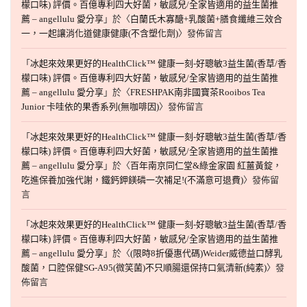
檬口味) 評價。百億專利四大好菌，敏感兒/全家皆適用的益生菌推
薦 – angellulu 愛分享
」於〈
白蘭氏木寡醣+乳酸菌+膳食纖維三效合
一，一起讓消化道健康健康(不含塑化劑)
〉發佈留言
「
冰起來效果更好的HealthClick™ 健康一刻-好聰敏3益生菌(香草/香
檬口味) 評價。百億專利四大好菌，敏感兒/全家皆適用的益生菌推
薦 – angellulu 愛分享
」於〈
FRESHPAK南非國寶茶Rooibos Tea
Junior 卡哇依的果香系列(無咖啡因)
〉發佈留言
「
冰起來效果更好的HealthClick™ 健康一刻-好聰敏3益生菌(香草/香
檬口味) 評價。百億專利四大好菌，敏感兒/全家皆適用的益生菌推
薦 – angellulu 愛分享
」於〈
百年南京同仁堂&綠金家園 紅薑黃錠，
吃進保養加強代謝，鐵鈣鉀鎂磷一次補足!(不滿意可退費)
〉發佈留
言
「
冰起來效果更好的HealthClick™ 健康一刻-好聰敏3益生菌(香草/香
檬口味) 評價。百億專利四大好菌，敏感兒/全家皆適用的益生菌推
薦 – angellulu 愛分享
」於〈
(限時8折優惠代碼)Weider威德益口酵乳
酸菌，口腔保健SG-A95(微笑菌)不只順腸還保持口氣清新(純素)
〉發
佈留言