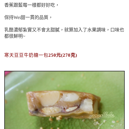
香蕉跟藍莓一樣都好好吃，
保持Wei甜一貫的品質，
乳酪濃郁紮實又不會太甜膩，就算加入了水果調味，口味也
都很鮮明~
寒天豆
豆牛奶糖一包
250元(270克)