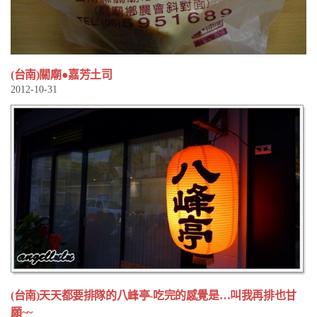
(台南)關廟●嘉芳土司
2012-10-31
(台南)天天都要排隊的八峰亭-吃完的感覺是…叫我再排也甘
願~~