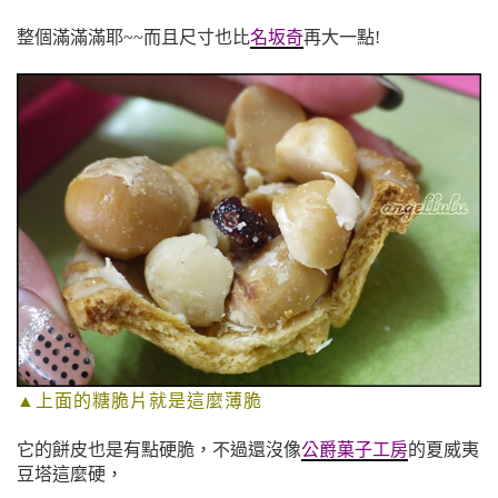
整個滿滿滿耶~~而且尺寸也比
名坂奇
再大一點!
▲上面的糖脆片就是這麼薄脆
它的餅皮也是有點硬脆，不過還沒像
公爵菓子工房
的夏威夷
豆塔
這麼硬，