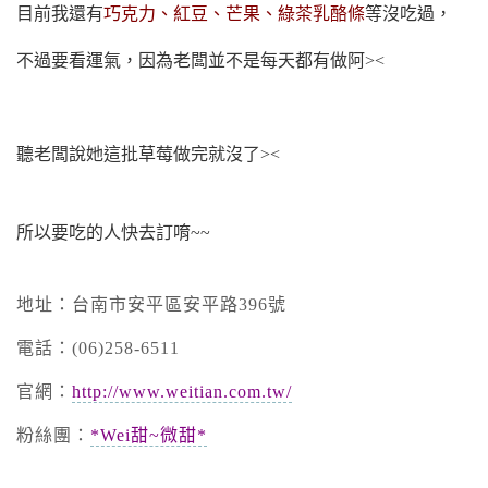
目前我還有
巧克力、紅豆、芒果、綠茶乳酪條
等沒吃過，
不過要看運氣，因為老闆並不是每天都有做阿><
聽老闆說她這批草莓做完就沒了><
所以要吃的人快去訂唷~~
地址：台南市安平區安平路396號
電話：(06)258-6511
官網：
http://www.weitian.com.tw/
粉絲團：
*Wei甜~微甜*