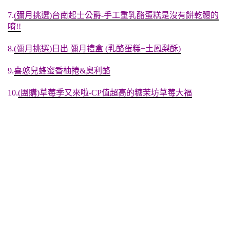
7.
(彌月挑選)台南起士公爵-手工重乳酪蛋糕是沒有餅乾體的
唷!!
8.
(彌月挑選)日出 彌月禮盒 (乳酪蛋糕+土鳳梨酥)
9.
喜憨兒蜂蜜香柚捲&奧利酪
10.
(團購)草莓季又來啦-CP值超高的糖茉坊草莓大福