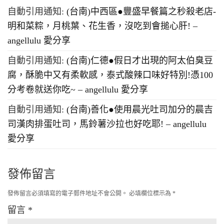
自動引用通知:
(台南)中西區●豐盛早餐篇之秒殺老店-
明和菜粽，月桃葉、花生香，沒吃到會搥心肝! –
angellulu 愛分享
自動引用通知:
(台南)仁德●假日才出現的阿太伯臭豆
腐，酥脆中又有柔軟感，泰式酸辣口味好特別!憑100
分考卷就送你吃~ – angellulu 愛分享
自動引用通知:
(台南)善化●使用晨光吐司加分的晨吉
司漢肉排蛋吐司，馬鈴薯沙拉也好吃耶! – angellulu
愛分享
發佈留言
發佈留言必須填寫的電子郵件地址不會公開。
必填欄位標示為
*
留言
*