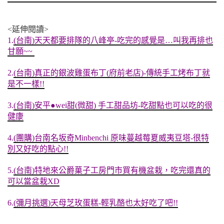
<延伸閱讀>
1.
(台南)天天都要排隊的八峰亭-吃完的感覺是…叫我再排也
甘願~~
2.
(台南)真正的銀波雞蛋布丁(府前老店)-傳統手工烤布丁就
是不一樣!!
3.
(台南)安平●wei甜(微甜) 手工甜品坊-吃甜點也可以吃的很
健康
4.
(團購)台南名坂奇Minbenchi 原味蔓越莓夏威夷豆塔-很特
別又好吃的點心!!
5.
(台南)特地來公爵菓子工房門市買有機盆栽，吃完還真的
可以當盆栽XD
6.
(彌月挑選)天母芝玫蛋糕-輕乳酪也太好吃了吧!!