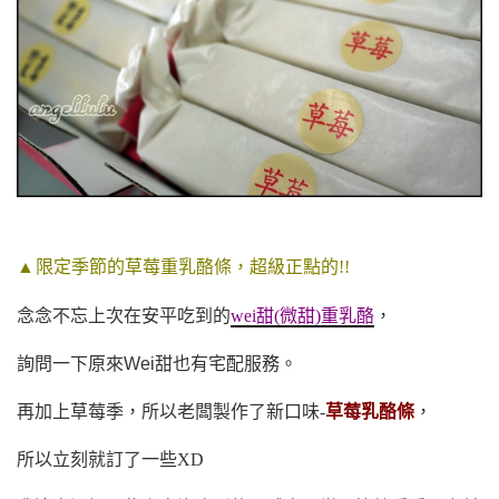
▲
限定季節的草莓重乳酪條，超級正點的!!
念念不忘上次在安平吃到的
wei甜(微甜)
重乳酪
，
詢問一下原來
Wei甜
也有宅配服務。
再加上草莓季，所以老闆製作了新口味-
草莓乳酪條
，
所以立刻就訂了一些XD