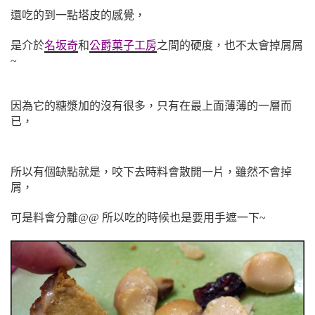
還吃的到一點塔皮的感覺，
是介於
名坂奇
和
公爵菓子工房
之間的硬度，也不太會掉屑屑
~
因為它的糖漿加的沒有很多，只有在最上面薄薄的一層而
已，
所以有個缺點就是，咬下去時料
會散開一片，雖然不會掉
屑，
可是料會分離@@ 所以吃的時候也是要用手遮一下~