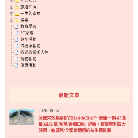
吃的喝的
旅遊住宿
一生的幸福
娛樂
教育學習
3C家電
參加活動
汽機車相關
各式各樣懶人包
寵物相關
優惠活動
最新文章
2026-06-04
冰起來效果更好的HealthClick™ 健康一刻-好聰
敏3益生菌(香草/香檬口味) 評價。百億專利四大
好菌，敏感兒/全家皆適用的益生菌推薦