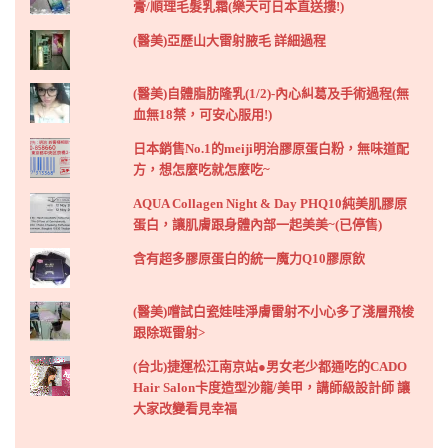
膏/順理毛髮乳霜(樂天可日本直送摟!)
(醫美)亞歷山大雷射腋毛 詳細過程
(醫美)自體脂肪隆乳(1/2)-內心糾葛及手術過程(無
血無18禁，可安心服用!)
日本銷售No.1的meiji明治膠原蛋白粉，無味道配
方，想怎麼吃就怎麼吃~
AQUA Collagen Night & Day PHQ10純美肌膠原
蛋白，讓肌膚跟身體內部一起美美~(已停售)
含有超多膠原蛋白的統一魔力Q10膠原飲
(醫美)嚐試白瓷娃哇淨膚雷射不小心多了淺層飛梭
跟除斑雷射>
(台北)捷運松江南京站●男女老少都通吃的CADO
Hair Salon卡度造型沙龍/美甲，講師級設計師 讓
大家改變看見幸福