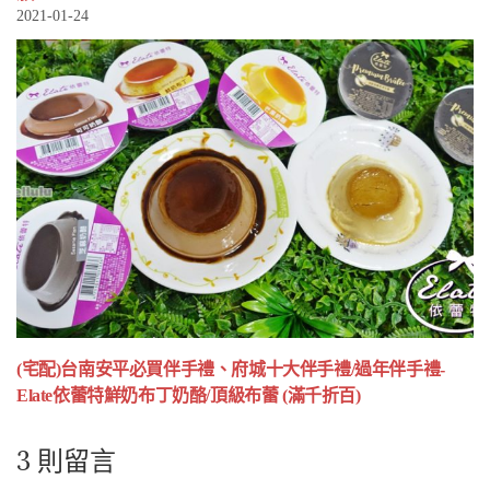
2021-01-24
(宅配)台南安平必買伴手禮、府城十大伴手禮/過年伴手禮-
Elate依蕾特鮮奶布丁奶酪/頂級布蕾 (滿千折百)
3 則留言