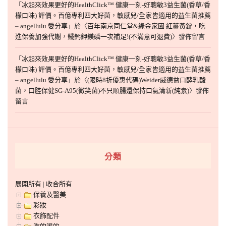
「
冰起來效果更好的HealthClick™ 健康一刻-好聰敏3益生菌(香草/香
檬口味) 評價。百億專利四大好菌，敏感兒/全家皆適用的益生菌推薦
– angellulu 愛分享
」於〈
百年南京同仁堂&綠金家園 紅薑黃錠，吃
進保養加強代謝，鐵鈣鉀鎂磷一次補足!(不滿意可退費)
〉發佈留言
「
冰起來效果更好的HealthClick™ 健康一刻-好聰敏3益生菌(香草/香
檬口味) 評價。百億專利四大好菌，敏感兒/全家皆適用的益生菌推薦
– angellulu 愛分享
」於〈
(限時8折優惠代碼)Weider威德益口酵乳酸
菌，口腔保健SG-A95(微笑菌)不只順腸還保持口氣清新(純素)
〉發佈
留言
分類
展開所有
|
收合所有
保養及醫美
彩妝
衣飾配件