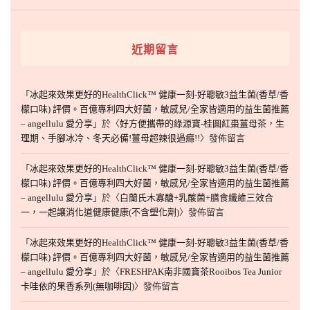
近期留言
「
冰起來效果更好的HealthClick™ 健康一刻-好聰敏3益生菌(香草/香
檬口味) 評價。百億專利四大好菌，敏感兒/全家皆適用的益生菌推薦
– angellulu 愛分享
」於〈
好方便攜帶的綠源寶-桂圓紅棗薑母茶，生
理期、手腳冰冷、冬天必備!薑母超辣很過癮!!
〉發佈留言
「
冰起來效果更好的HealthClick™ 健康一刻-好聰敏3益生菌(香草/香
檬口味) 評價。百億專利四大好菌，敏感兒/全家皆適用的益生菌推薦
– angellulu 愛分享
」於〈
白蘭氏木寡醣+乳酸菌+膳食纖維三效合
一，一起讓消化道健康健康(不含塑化劑)
〉發佈留言
「
冰起來效果更好的HealthClick™ 健康一刻-好聰敏3益生菌(香草/香
檬口味) 評價。百億專利四大好菌，敏感兒/全家皆適用的益生菌推薦
– angellulu 愛分享
」於〈
FRESHPAK南非國寶茶Rooibos Tea Junior
卡哇依的果香系列(無咖啡因)
〉發佈留言