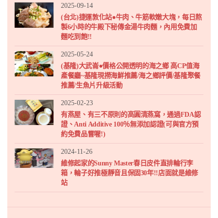
2025-09-14
(台北)捷運敦化站●牛肉、牛筋軟嫩大塊，每日熬
製6小時的牛殿下秘傳金湯牛肉麵，內用免費加
麵吃到飽!!
2025-05-24
(基隆)大武崙●價格公開透明的海之鄉 高CP值海
產餐廳~基隆現撈海鮮推薦/海之鄉評價/基隆聚餐
推薦/生魚片升級活動
2025-02-23
有燕屋、有三不原則的高圓清燕窩，通過FDA認
證、Anti Additive 100％無添加認證(可與官方預
約免費品嘗喔!)
2024-11-26
維修起家的Sunny Master春日皮件直排輪行李
箱，輪子好推極靜音且保固30年!!店面就是維修
站