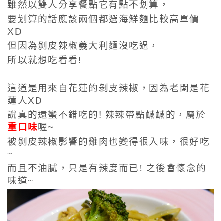
雖然以雙人分享餐點它有點不划算，
要划算的話應該兩個都選海鮮麵比較高單價
XD
但因為剝皮辣椒義大利麵沒吃過，
所以就想吃看看!
這道是用來自花蓮的剝皮辣椒，因為老闆是花
蓮人XD
說真的還蠻不錯吃的! 辣辣帶點鹹鹹的，屬於
重口味
喔~
被剝皮辣椒影響的雞肉也變得很入味，很好吃
~
而且不油膩，只是有辣度而已! 之後會懷念的
味道~