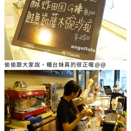
偷偷跟大家說，櫃台妹真的很正喔@@