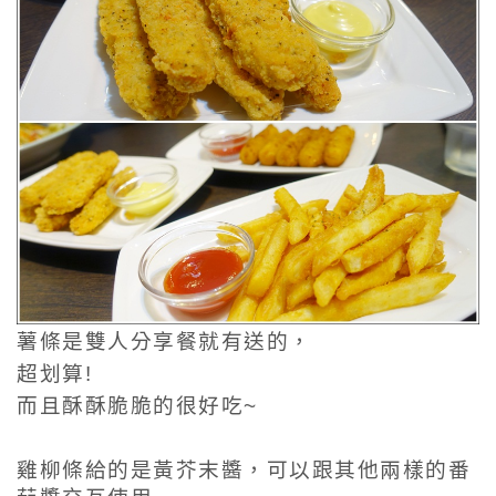
薯條是雙人分享餐就有送的，
超划算!
而且酥酥脆脆的很好吃~
雞柳條給的是黃芥末醬
，
可以跟其他兩樣的番