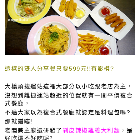
這樣的雙人分享餐只要599元!!有影模?
大橋頭捷運站這裡大部分以小吃跟老店為主，
沒想到離捷運站超近的位置就有一間平價複合
式餐廳，
不過大家以為複合式餐廳就認定是料理包嗎?
那就錯瞜!
老闆兼主廚還研發了
剝皮辣椒雞義大利麵
，是
好吃還不好吃呢?