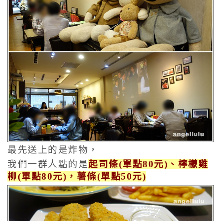
最先送上的是炸物，
我們一群人點的是
起司條(單點80元)、檸檬雞
柳(單點80元)，薯條(單點50元)