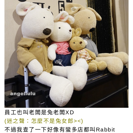
員工也叫老闆是兔老闆XD
(迷之聲：怎麼不是兔女郎><)
不過我查了一下好像有蠻多店都叫Rabbit