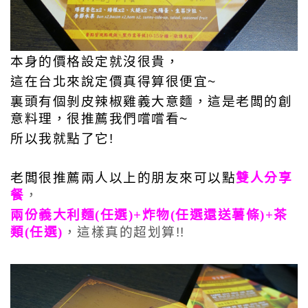
本身的價格設定就沒很貴，
這在台北來說定價真得算很便宜~
裏頭有個剝皮辣椒雞義大意麵，這是老闆的創
意料理，很推薦我們嚐嚐看~
所以我就點了它!
老闆很推薦兩人以上的朋友來可以點
雙人分享
餐
，
兩份義大利麵(任選)+炸物(
任選
還送薯條)+茶
類(
任選)
，這樣真的超划算!!