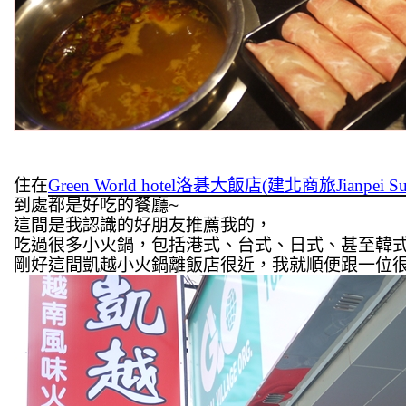
住在
Green World hotel洛碁大飯店(建北商旅Jianpei Sui
到處都是好吃的餐廳~
這間是我認識的好朋友推薦我的，
吃過很多小火鍋，包括港式、台式、日式、甚至韓
剛好這間凱越小火鍋離飯店很近，我就順便跟一位很