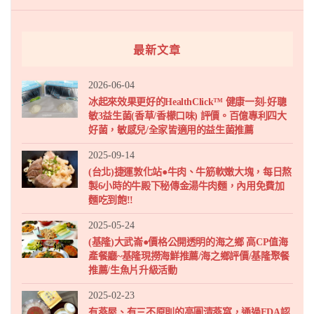
最新文章
2026-06-04
冰起來效果更好的HealthClick™ 健康一刻-好聰
敏3益生菌(香草/香檬口味) 評價。百億專利四大
好菌，敏感兒/全家皆適用的益生菌推薦
2025-09-14
(台北)捷運敦化站●牛肉、牛筋軟嫩大塊，每日熬
製6小時的牛殿下秘傳金湯牛肉麵，內用免費加
麵吃到飽!!
2025-05-24
(基隆)大武崙●價格公開透明的海之鄉 高CP值海
產餐廳~基隆現撈海鮮推薦/海之鄉評價/基隆聚餐
推薦/生魚片升級活動
2025-02-23
有燕屋、有三不原則的高圓清燕窩，通過FDA認