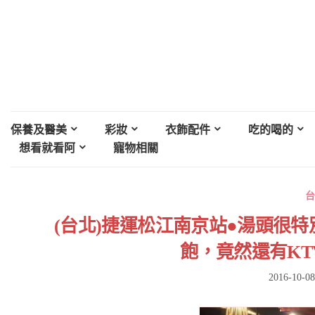
保養及醫美
彩妝
衣飾配件
吃的喝的
想看就看阿
寵物相關
台
(台北)捷運松江南京站●湯頭很
飽，竟然還有KTV
2016-10-08