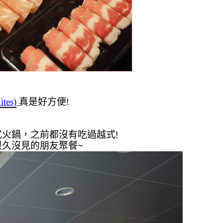
tes)
真是好方便!
式火鍋，之前都
沒有吃過越式!
久沒見的朋友聚餐~