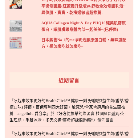
平衡修護霜(紅蓋霜升級版)&舒敏全效修護乳液~
異位肌、寶寶、乾癢過敏者超推薦!
AQUA Collagen Night & Day PHQ10純美肌膠原
蛋白，讓肌膚跟身體內部一起美美~(已停售)
日本銷售No.1的meiji明治膠原蛋白粉，無味道配
方，想怎麼吃就怎麼吃~
近期留言
「
冰起來效果更好的HealthClick™ 健康一刻-好聰敏3益生菌(香草/香
檬口味) 評價。百億專利四大好菌，敏感兒/全家皆適用的益生菌推
薦 – angellulu 愛分享
」於〈
好方便攜帶的綠源寶-桂圓紅棗薑母茶，
生理期、手腳冰冷、冬天必備!薑母超辣很過癮!!
〉發佈留言
「
冰起來效果更好的HealthClick™ 健康一刻-好聰敏3益生菌(香草/香