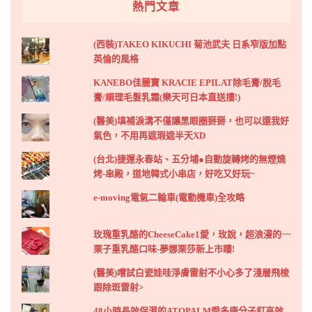
熱門文章
(西裝)TAKEO KIKUCHI 菊池武夫 日系窄版加點
英倫的風格
KANEBO佳麗寶 KRACIE EPILAT除毛膏/脫毛
膏/順理毛髮乳霜(樂天可日本直送摟!)
(醫美)填補淚溝不僅讓黑眼圈掰掰，也可以還我好
氣色，不用再遮瑕遮半天XD
(台北)捷運永春站、五分埔●自動旋轉烤的無煙燒
烤-串殿，道地韓式小串店，好吃又好玩~
e-moving電氣二輪車(電動機車)全攻略
玫瑰重乳酪的CheeseCake1愛，玫說，超浪漫的~~
栗子重乳酪口味-夢娜栗莎新上市瞜!
(醫美)嚐試白瓷娃哇淨膚雷射不小心多了淺層飛梭
跟除斑雷射>
48小時長效保濕的ATOPALM愛多康分子釘高效