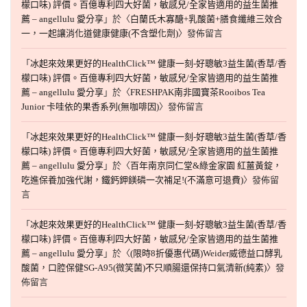
檬口味) 評價。百億專利四大好菌，敏感兒/全家皆適用的益生菌推
薦 – angellulu 愛分享
」於〈
白蘭氏木寡醣+乳酸菌+膳食纖維三效合
一，一起讓消化道健康健康(不含塑化劑)
〉發佈留言
「
冰起來效果更好的HealthClick™ 健康一刻-好聰敏3益生菌(香草/香
檬口味) 評價。百億專利四大好菌，敏感兒/全家皆適用的益生菌推
薦 – angellulu 愛分享
」於〈
FRESHPAK南非國寶茶Rooibos Tea
Junior 卡哇依的果香系列(無咖啡因)
〉發佈留言
「
冰起來效果更好的HealthClick™ 健康一刻-好聰敏3益生菌(香草/香
檬口味) 評價。百億專利四大好菌，敏感兒/全家皆適用的益生菌推
薦 – angellulu 愛分享
」於〈
百年南京同仁堂&綠金家園 紅薑黃錠，
吃進保養加強代謝，鐵鈣鉀鎂磷一次補足!(不滿意可退費)
〉發佈留
言
「
冰起來效果更好的HealthClick™ 健康一刻-好聰敏3益生菌(香草/香
檬口味) 評價。百億專利四大好菌，敏感兒/全家皆適用的益生菌推
薦 – angellulu 愛分享
」於〈
(限時8折優惠代碼)Weider威德益口酵乳
酸菌，口腔保健SG-A95(微笑菌)不只順腸還保持口氣清新(純素)
〉發
佈留言