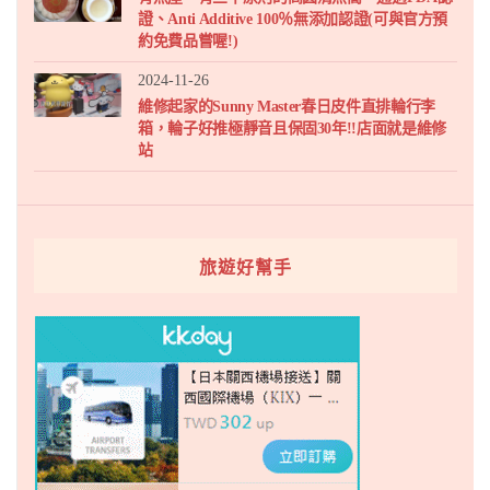
證、Anti Additive 100％無添加認證(可與官方預
約免費品嘗喔!)
2024-11-26
維修起家的Sunny Master春日皮件直排輪行李
箱，輪子好推極靜音且保固30年!!店面就是維修
站
旅遊好幫手