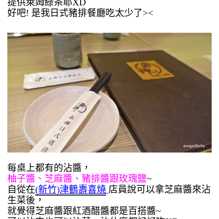
提供萊姆綠茶耶XD
好吧! 是我日式豬排餐廳吃太少了><
每桌上都有的沾醬，
柚子醬、芝麻醬、豬排醬跟玫瑰鹽
~
自從在
(新竹)津鶴壽喜燒
店員說可以拿芝麻醬來沾
生菜後，
就覺得芝麻醬跟紅酒醋醬都是百搭醬~