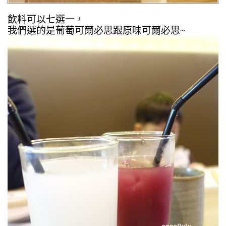
飲料可以七選一，
我們選的是葡萄可爾必思跟原味可爾必思~