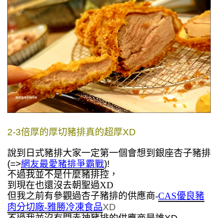
2-3倍厚的厚切豬排真的超厚XD
說到日式豬排大家一定第一個會想到銀座杏子豬排
(=>
網友最愛豬排爭霸戰
)!
不過我並不是什麼豬排控，
到現在也還沒去朝聖過XD
但我之前有參觀過杏子豬排的供應商-
CAS優良豬
肉分切廠-雅勝冷凍食品
XD