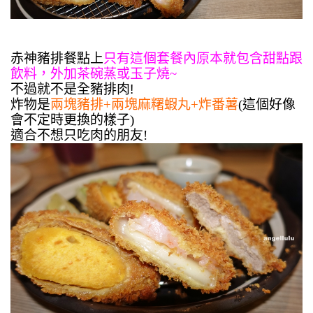
赤神豬排餐點上
只有這個套餐內原本就包含甜點跟
飲料，外加茶碗蒸或玉子燒~
不過就不是全豬排肉!
炸物是
兩塊豬排+兩塊麻糬蝦丸+炸番薯
(這個好像
會不定時更換的樣子)
適合不想只吃肉的朋友!