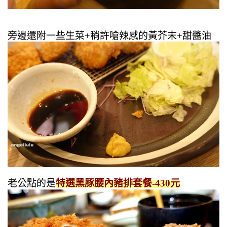
旁邊還附一些生菜+稍許嗆辣感的黃芥末+甜醬油
老公點的是
特選黑豚腰內豬排套餐-430元