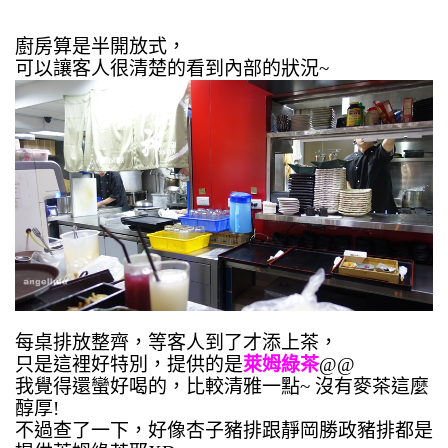
廚房算是半開放式，
可以讓客人很清楚的看到內部的狀況~
每桌排放整齊，等客人到了才添上茶，
只是這裡好特別，提供的是
萊姆綠茶
@@
我覺得還蠻好喝的，比較清雅一點~ 沒有麥茶這麼
醇厚!
不過查了一下，好像杏子豬排跟靜岡勝政豬排都是