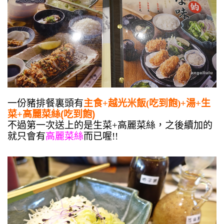
一份豬排餐裏頭有
主食+越光米飯(吃到飽)+湯+生
菜+高麗菜絲
(吃到飽)
不過第一次送上的是生菜+高麗菜絲，之後續加的
就只會有
高麗菜絲
而已喔!!