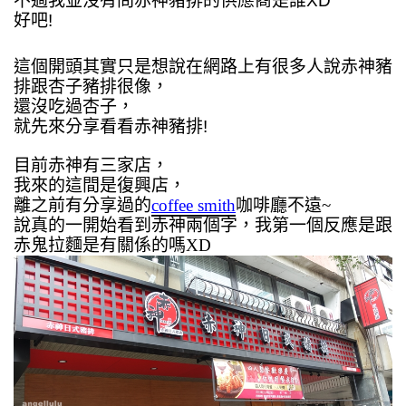
不過我並沒有問赤神豬排的供應商是誰XD
好吧!
這個開頭其實只是想說在網路上有很多人說赤神豬
排跟杏子豬排很像，
還沒吃過杏子，
就先來分享看看赤神豬排!
目前赤神有三家店，
我來的這間是復興店，
離之前有分享過的
coffee smith
咖啡廳不遠~
說真的一開始看到赤神兩個字，我第一個反應是跟
赤鬼拉麵是有關係的嗎XD