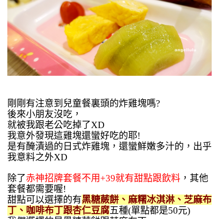
剛剛有注意到兒童餐裏頭的炸雞塊嗎?
後來小朋友沒吃，
就被我跟老公吃掉了XD
我意外發現這雞塊還蠻好吃的耶!
是有醃漬過的日式炸雞塊，還蠻鮮嫩多汁的，出乎
我意料之外XD
除了
赤神招牌套餐不用+39就有甜點跟飲料
，其他
套餐都需要喔!
甜點可以選擇的有
黑糖蕨餅、麻糬冰淇淋、芝麻布
丁、咖啡布丁跟杏仁豆腐
五種(單點都是50元)