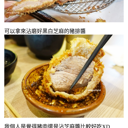
可以拿來沾磨好黑白芝麻的豬排醬
我個人是覺得豬肉還是沾芝麻醬比較好吃XD