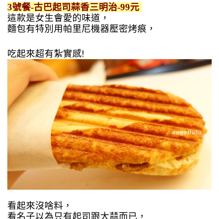
3號餐-古巴起司蒜香三明治-99元
這款是女生會愛的味道，
麵包有特別用
帕里尼
機器壓密烤痕，
吃起來超有紮實感!
看起來沒啥料，
看名子以為只有起司跟大蒜而已，