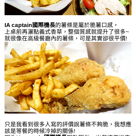
IA captain國際機長
的薯條是屬於脆薯口感，
上桌前再灑點義式香草，整個質感就提升了很多~
就很像在高級餐廳內的薯條，可是其實卻很平價!
只是我看到很多人寫的評價說薯條不夠脆，我想應
該是等餐的時候冷掉的關係!