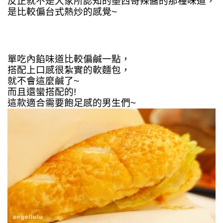
反正就不是大家所認知的墨西哥辣醬的那種味道，
是比較偏台式熱炒的感覺~
單吃內餡味道比較偏鹹一點，
搭配上口感很紮實的軟麵包，
就不會這麼鹹了~
而且還蠻搭配的!
這款適合需要飽足感的男生們~