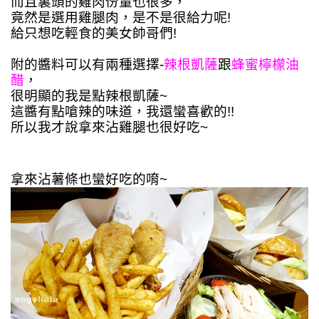
而且裏頭的雞肉份量也很多，
竟然是選用雞腿肉，是不是很給力呢!
給只想吃輕食的美女帥哥們!
附的醬料可以有兩種選擇-
辣根凱薩
跟
蜂蜜檸檬油
醋
，
很明顯的我是點辣根凱薩~
這醬有點嗆辣的味道，我還蠻喜歡的!!
所以我才說拿來沾雞腿也很好吃~
拿來沾薯條也蠻好吃的唷~