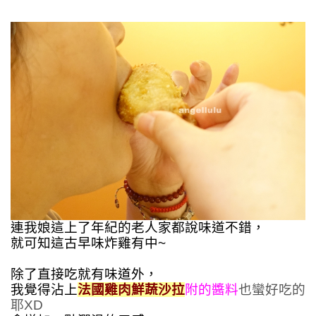
連我娘這上了年紀的老人家都說味道不錯，
就可知這古早味炸雞有中~
除了直接吃就有味道外，
我覺得沾上
法國雞肉
鮮蔬沙拉
附的醬料
也蠻好吃的
耶XD