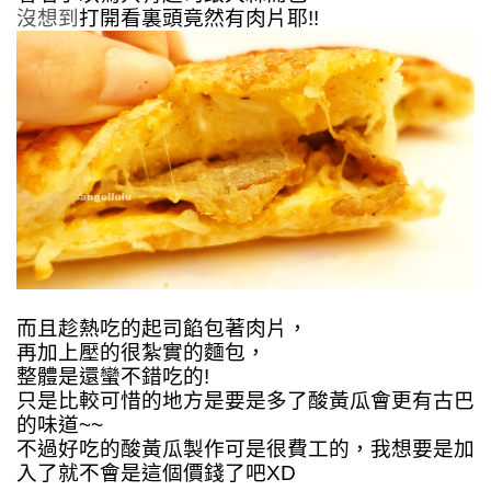
沒想到
打開看裏頭竟然有肉片耶!!
而且趁熱吃的起司餡包著肉片，
再加上壓的很紮實的麵包，
整體是還蠻不錯吃的!
只是比較可惜的地方是要是多了酸黃瓜會更有古巴
的味道~~
不過好吃的酸黃瓜製作可是很費工的，我想要是加
入了就不會是這個價錢了吧XD