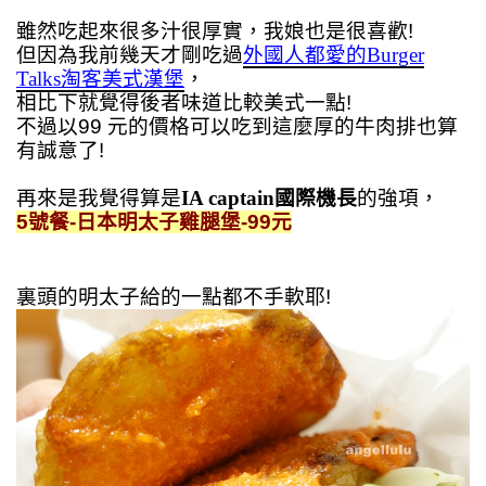
雖然吃起來很多汁很厚實，我娘也是很喜歡!
但因為我前幾天才剛吃過
外國人都愛的Burger
Talks淘客美式漢堡
，
相比下就覺得後者味道比較美式一點!
不過以99 元的價格可以吃到這麼厚的牛肉排也算
有誠意了!
再來是我覺得算是
IA captain國際機長
的強項，
5號餐-日本明太子雞腿堡-99元
裏頭的明太子給的一點都不手軟耶!