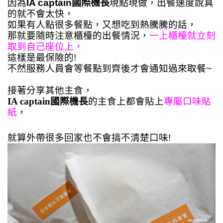
因為
IA captain國際機長
現點現做，出餐速度說真
的就不會太快，
如果有人點很多餐點，又想吃到熱騰騰的話，
那就要隨時注意櫃檯的出餐情況，
一上櫃檯就立刻
取到自己座位上，
這樣是最保險的!
不然服務人員會等餐點到齊後才會通知過來取餐~
接著分享其他主食，
IA captain國際機長
的主食上都會貼上
專屬口味貼
紙
，
就算外帶很多回家也不會搞不清楚口味!