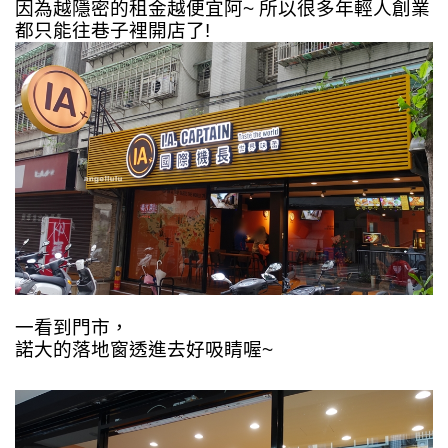
因為越隱密的租金越便宜阿~ 所以很多年輕人創業
都只能往巷子裡開店了!
一看到門市，
諾大的落地窗透進去好吸睛喔~