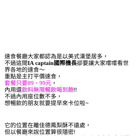
速食餐廳大家都認為是以美式漢堡居多，
不過這間
IA captain國際機長
卻要讓大家嚐嚐看世
界各地的速食～
重點是主打平價速食，
套餐只要89、99元
，
內用還
飲料無限暢飲喝到飽
!!
不過內用座位數不多，
想暢飲的朋友就要提早來卡位啦~
它的位置在離佳德鳳梨酥不遠處，
但以餐廳來說位置算很隱密!