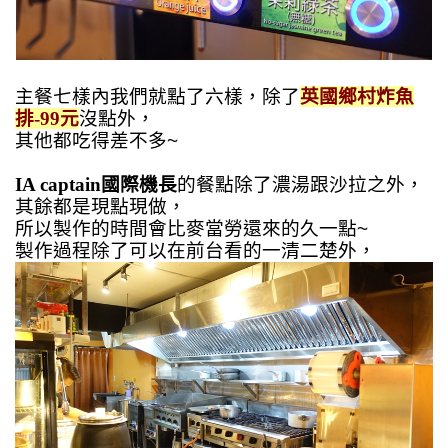
主餐七樣內我們就點了六樣，除了
英國鄉村炸魚
排-99元
沒點外，
其他都吃得差不多~
IA captain國際機長
的餐點除了濃湯跟沙拉之外，
其餘都是現點現做，
所以製作的時間會比麥當勞還來的久一點~
製作過程
除了可以在前台看的一清二楚外，