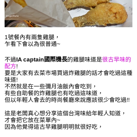
1號餐內有兩隻雞腿，
乍看下會以為很普通~
不過
IA captain國際機長
的雞腿味
道是
很古早味的
配方
!
要是大家有去菜市場買過炸雞腿的話才會吃過這種
味道!
不然就是在一些彌月油飯內會吃到，
有些自助餐的炸雞腿也有吃過這味道，
但以年輕人會去的時尚餐廳來說應該很少會吃過!!
這是老闆真心想分享這個台灣味給年輕人知道，
才會把它放在菜單內~
因為他覺得這古早雞腿明明就很好吃，