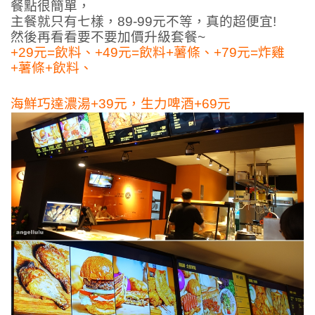
餐點很簡單，
主餐就只有七樣，89-99元不等，真的超便宜!
然後再看看要不要加價升級套餐~
+29元=飲料、+49元=飲料+薯條、+79元=炸雞
+薯條+飲料、
海鮮巧達濃湯+39元，生力啤酒+69元