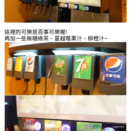
這裡的可樂是百事可樂喔!
再加一些無糖綠茶、蔓越莓果汁、柳橙汁~