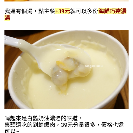
我還有個湯，點主餐
+39元
就可以多份
海鮮巧達濃
湯
喝起來是白醬奶油濃湯的味道，
裏頭還吃的到蛤蠣肉，39元分量很多，價格也還
可以~