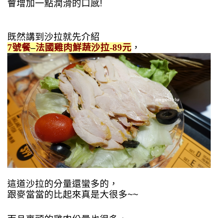
會增加一點潤滑的口感!
既然講到沙拉就先介紹
7號餐
–
法國雞肉
鮮蔬沙拉-89元
，
這道沙拉的分量還蠻多的，
跟麥當當的比起來真是大很多~~