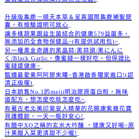
升級版龜鹿－順天本草＆呈真國際龜鹿補聖膠
囊，有檢驗證明可放心
讓多樣蔬果跟益生菌結合的健康579益菌多，
無添加的全食物保健品~(有提供試用包)~
另一種黑金奇蹟的黑晶蒜/黑蒜頭/黒にんに
く/Black Garlic，像蜜餞一樣好吃，但保證比
蜜餞還健康~
甄嬛最愛東阿阿膠來瞜~香港啟泰獨家進口!(認
清正版喔)
日本銷售No.1的meiji明治膠原蛋白粉，無味
道配方，想怎麼吃就怎麼吃~
有著古老北美印第安人精華的花賜康紫錐花寶
貝護體飲，一天一瓶好安心!
有醋中XO之稱的玄米大吟釀 ，健康又好喝~原
汁果醋入菜更清甜不少喔!