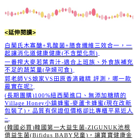
<延伸閱讀>
白蘭氏木寡醣+乳酸菌+膳食纖維三效合一，一
起讓消化道健康健康(不含塑化劑)
一番搾大麥若葉青汁-適合上班族、外食族補充
不足的蔬菜量(孕婦可食)
郭老師VS娘家VS田原香滴雞精 評測，哪一款
最實在呢?
(長期團購)100%紐西蘭進口、無添加糖精的
Village Honey小鎮蜂蜜-麥蘆卡蜂蜜(現在改新
包裝了)，品質有保證但價格卻比專櫃平易近人
~
(韓國必買)韓國第一大益生菌-ZIGUNUK池根
億益生菌(Bifidus BABY兒童)，讓寶寶健康金