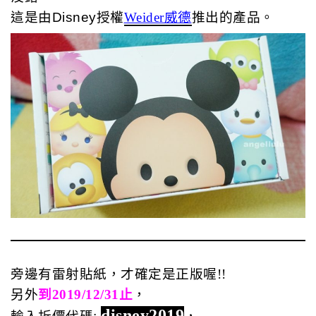
這是由Disney授權
Weider威德
推出的
產品。
旁邊有雷射貼紙，才確定是正版喔!!
另外
到2019/12/31止
，
disney2019