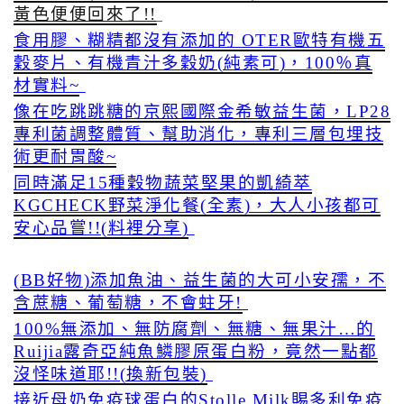
黃色便便回來了!!
食用膠、糊精都沒有添加的 OTER歐特有機五
穀麥片、有機青汁多穀奶(純素可)，100％真
材實料~
像在吃跳跳糖的京熙國際金希敏益生菌，LP28
專利菌調整體質、幫助消化，專利三層包埋技
術更耐胃酸~
同時滿足15種穀物蔬菜堅果的凱綺萃
KGCHECK野菜淨化餐(全素)，大人小孩都可
安心品嘗!!(料裡分享)
(BB好物)添加魚油、益生菌的大可小安孺，不
含蔗糖、葡萄糖，不會蛀牙!
100%無添加、無防腐劑、無糖、無果汁…的
Ruijia露奇亞純魚鱗膠原蛋白粉，竟然一點都
沒怪味道耶!!(換新包裝)
接近母奶免疫球蛋白的Stolle Milk賜多利免疫