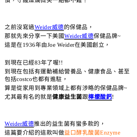
慣，守護燦爛微笑一點都不難！
之前沒寫過
Weider威德
的保健品，
那就先來分享一下美國
Weider威德
保健品牌~
這是在1936年由Joe Weider在美國創立，
到現在已經83年了喔!!
到現在包括有運動補給營養品、健康食品、甚至
包括costco也都有進駐，
算是從家用到專業領域上都有涉略的保健品牌~
尤其最有名的就是
健康益生菌
跟
檸檬酸鈣
!
Weider威德
推出的益生菌有蠻多款的，
這篇要介紹的這款叫做
益口酵乳酸菌Enzyme 