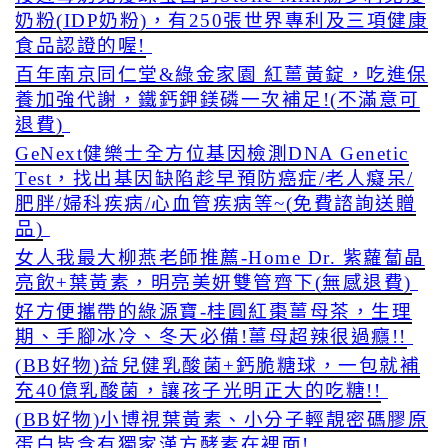
奶粉(IDP奶粉)，有250張世界專利及三項健康
食品認證的喔!
百年南京同仁堂&綠金家園 紅薑黃錠，吃進保
養加強代謝，鐵鈣鉀鎂磷一次補足!(不滿意可
退費)
GeNext健樂士全方位基因檢測DNA Genetic
Test，找出基因缺陷趁早預防癌症/老人癡呆/
肥胖/婦科疾病/心血管疾病等~(免費諮詢送贈
品)
女人我最大柳燕老師推薦-Home Dr. 紫蘿蔔晶
亮飲+葉黃素，明亮美妍雙管齊下(無感退費)
好方便攜帶的綠源寶-桂圓紅棗薑母茶，生理
期、手腳冰冷、冬天必備!薑母超辣很過癮!!
(BB好物)益兒健乳酸菌+鈣脆糖球，一包就補
充40億乳酸菌，讓孩子光明正大的吃糖!!
(BB好物)小博視葉黃素、小分子輕靚密碼膠原
蛋白皆含有獨家漢方酵素在裡面!