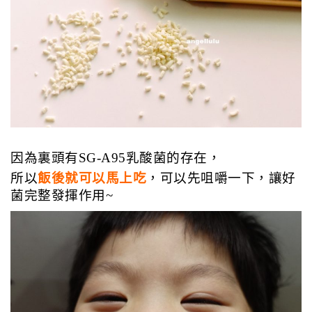
因為裏頭有
SG-A95乳酸菌
的存在，
所以
飯後就可以馬上吃
，可以先咀嚼一下，讓好
菌完整發揮作用~