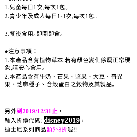
1.兒童每日1次,每次1包｡
2.青少年及成人每日1-3次,每次1包｡
3.餐後食用｡即開即食｡
●注意事項：
1.本產品含有植物草本,若有顏色變化係屬正常現
象,請安心食用｡
2.本產品含有牛奶、芒果、堅果、大豆、奇異
果、芝麻種子、含殼蛋白之穀物及其製品｡
另外
到2019/12/31止
，
disney2019
輸入
折價代碼: 
，
迪士尼系列商品
額外8折
喔!!