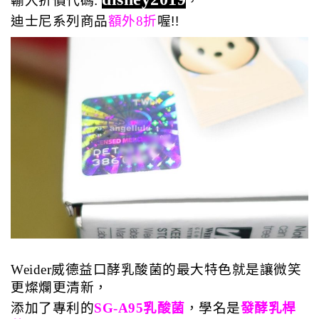
輸入
折價代碼: 
，
迪士尼系列商品
額外8折
喔!!
Weider威德益口酵乳酸菌的最大特色就是讓微笑
更燦爛更清新，
添加了專利的
SG-A95乳酸菌
，學名是
發酵乳桿