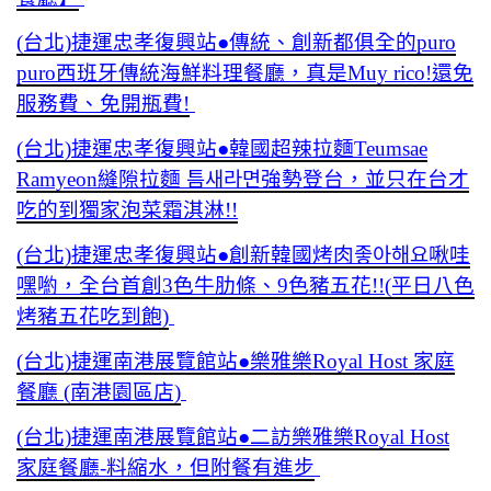
(台北)捷運忠孝復興站●傳統、創新都俱全的puro
puro西班牙傳統海鮮料理餐廳，真是Muy rico!還免
服務費、免開瓶費!
(台北)捷運忠孝復興站●韓國超辣拉麵Teumsae
Ramyeon縫隙拉麵 틈새라면強勢登台，並只在台才
吃的到獨家泡菜霜淇淋!!
(台北)捷運忠孝復興站●創新韓國烤肉좋아해요啾哇
嘿喲，全台首創3色牛肋條、9色豬五花!!(平日八色
烤豬五花吃到飽)
(台北)捷運南港展覽館站●樂雅樂Royal Host 家庭
餐廳 (南港園區店)
(台北)捷運南港展覽館站●二訪樂雅樂Royal Host
家庭餐廳-料縮水，但附餐有進步