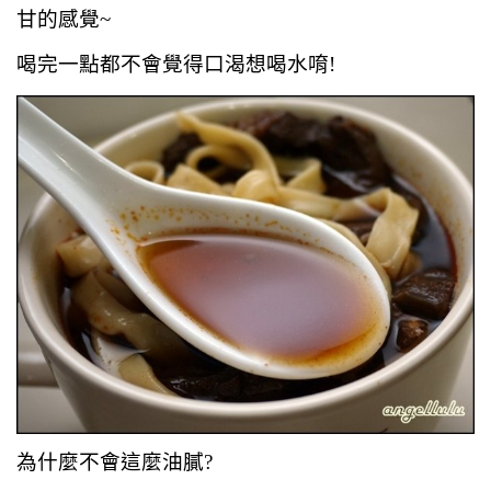
甘的感覺~
喝完一點都不會覺得口渴想喝水唷!
為什麼不會這麼油膩?