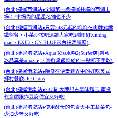
(台北)捷運西湖站●全國第一處捷運共構的西湖市
場-1F市場內的星星名攤也不少
(台北)捷運西湖站●只要248元起的糕糕在尚韓式鑄
鐵盤餐，小菜沙拉吧還讓大家吃到飽!!(Running
man、EXID、CN BLUE來台指定餐廳)
(台北)捷運港墘站●Aqua Kiss水吻2(Surfer店)創意
冰品真是amazing，海鮮燉飯料給的一點都不手軟!
(台北)捷運港墘站●隱身在便當巷弄中的好吃美式
鄉村餐廳-the Chips
(台北)捷運港墘站●737巷 大陳記古早味麵店-南投
乾意麵跟炸豆腐便宜又好吃!
(台北)捷運港墘站●使用酵母的包青天手工蔬菜包-
少油少鹽又好吃