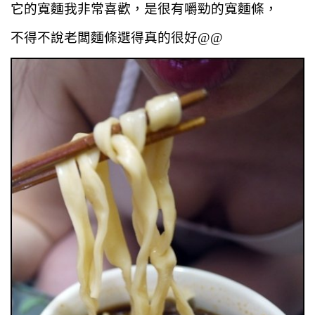
它的寬麵我非常喜歡，是很有嚼勁的寬麵條，
不得不說老闆麵條選得真的很好@@