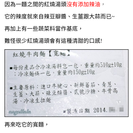
因為一麵之間的紅燒湯頭
沒有添加辣油
，
它的辣度就來自辣豆瓣醬、生薑跟大蒜而已~
再加上有一些蔬菜料當作基底，
難怪很少紅燒湯頭會有這種清甜的口感!
再來吃它的寬麵，