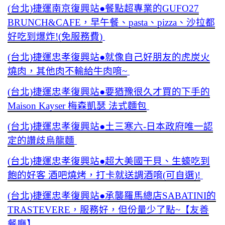
(台北)捷運南京復興站●餐點超專業的GUFO27
BRUNCH&CAFE，早午餐、pasta、pizza、沙拉都
好吃到爆炸!(免服務費)
(台北)捷運忠孝復興站●就像自己好朋友的虎炭火
燒肉，其他肉不輸給牛肉唷~
(台北)捷運忠孝復興站●要猶豫很久才買的下手的
Maison Kayser 梅森凱瑟 法式麵包
(台北)捷運忠孝復興站●土三寒六-日本政府唯一認
定的讚歧烏龍麵
(台北)捷運忠孝復興站●超大美國干貝、生蠔吃到
飽的好客 酒吧燒烤，打卡就送調酒唷(可自選)!
(台北)捷運忠孝復興站●承襲羅馬總店SABATINI的
TRASTEVERE，服務好，但份量少了點~【友善
餐廳】