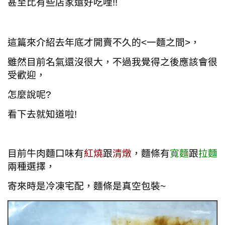
甚至比有些店家還好吃哩!!
這篇來介紹去年底才開賣不久的<一麵之間>，
雖然目前名氣還沒很大，不過我覺得之後應該會很
受歡迎，
怎麼說呢?
看下去就知道啦!
目前牛肉麵口味有
紅燒
跟
清燉
，麵條有
寬麵
跟
拉麵
兩種選擇，
寄來時是冷凍宅配，麵條是真空包裝~