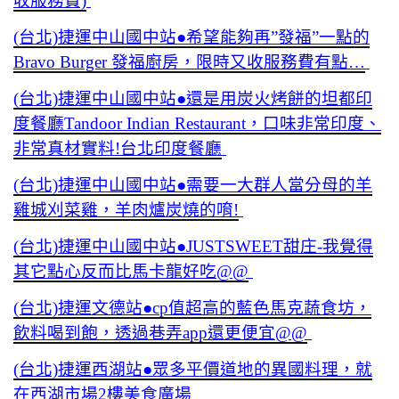
收服務費)
(台北)捷運中山國中站●希望能夠再”發福”一點的
Bravo Burger 發福廚房，限時又收服務費有點…
(台北)捷運中山國中站●還是用炭火烤餅的坦都印
度餐廳Tandoor Indian Restaurant，口味非常印度、
非常真材實料!台北印度餐廳
(台北)捷運中山國中站●需要一大群人當分母的羊
雞城刈菜雞，羊肉爐炭燒的唷!
(台北)捷運中山國中站●JUSTSWEET甜庄-我覺得
其它點心反而比馬卡龍好吃@@
(台北)捷運文德站●cp值超高的藍色馬克蔬食坊，
飲料喝到飽，透過巷弄app還更便宜@@
(台北)捷運西湖站●眾多平價道地的異國料理，就
在西湖市場2樓美食廣場