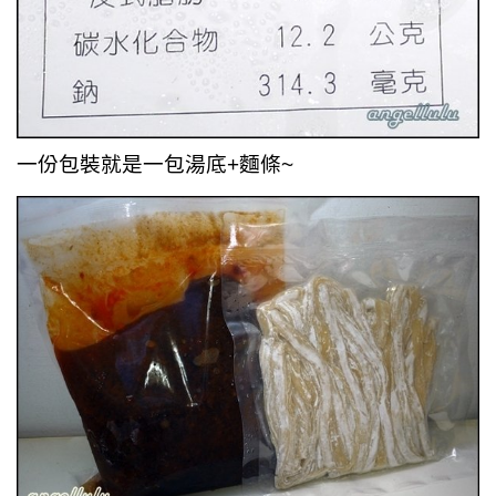
一份包裝就是一包湯底+麵條~