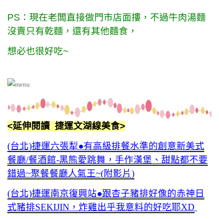
PS：現在老闆直接做門市店面摟，不過牛肉湯麵
沒賣只有乾麵，還有其他麵食，
想必也很好吃~
<延伸閱讀 捷運文湖線美食>
(台北)捷運六張犁●有高級排餐水準的創意新美式
餐廳/餐酒館-黑熊愛跳舞，手作漢堡、甜點都不要
錯過~聚餐餐廳人氣王~(附影片)
(台北)捷運南京復興站●跟杏子豬排好像的赤神日
式豬排SEKIJIN，炸雞出乎我意料的好吃耶XD