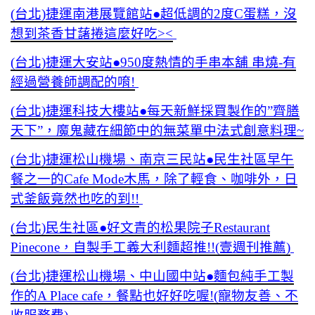
(台北)捷運南港展覽館站●超低調的2度C蛋糕，沒
想到茶香甘藷捲這麼好吃><
(台北)捷運大安站●950度熱情的手串本舖 串燒-有
經過營養師調配的唷!
(台北)捷運科技大樓站●每天新鮮採買製作的”齊膳
天下”，魔鬼藏在細節中的無菜單中法式創意料理~
(台北)捷運松山機場、南京三民站●民生社區早午
餐之一的Cafe Mode木馬，除了輕食、咖啡外，日
式釜飯竟然也吃的到!!
(台北)民生社區●好文青的松果院子Restaurant
Pinecone，自製手工義大利麵超推!!(壹週刊推薦)
(台北)捷運松山機場、中山國中站●麵包純手工製
作的A Place cafe，餐點也好好吃喔!(寵物友善、不