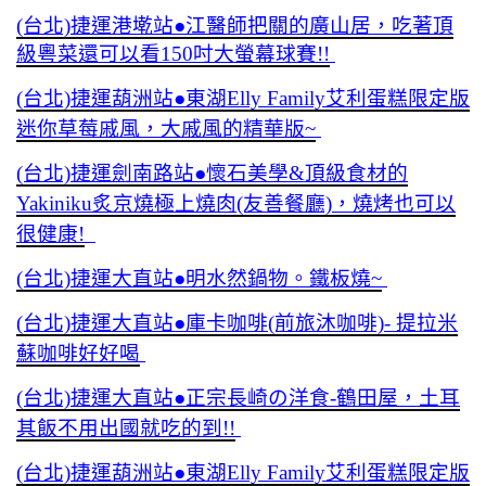
(台北)捷運港墘站●江醫師把關的廣山居，吃著頂
級粵菜還可以看150吋大螢幕球賽!!
(台北)捷運葫洲站●東湖Elly Family艾利蛋糕限定版
迷你草莓戚風，大戚風的精華版~
(台北)捷運劍南路站●懷石美學&頂級食材的
Yakiniku炙京燒極上燒肉(友善餐廳)，燒烤也可以
很健康!
(台北)捷運大直站●明水然鍋物。鐵板燒~
(台北)捷運大直站●庫卡咖啡(前旅沐咖啡)- 提拉米
蘇咖啡好好喝
(台北)捷運大直站●正宗長崎の洋食-鶴田屋，土耳
其飯不用出國就吃的到!!
(台北)捷運葫洲站●東湖Elly Family艾利蛋糕限定版